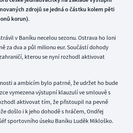
movaných zdrojů se jedná o částku kolem pěti
ionů korun).
rávil v Baníku necelou sezonu. Ostrava ho loni
žně za dva a půl milionu eur. Součástí dohody
 zahraničí, kterou se nyní rozhodl aktivovat
osti a ambicím bylo patrné, že udržet ho bude
úzce vymezena výstupní klauzulí ve smlouvě s
rozhodl aktivovat tím, že přistoupil na pevně
že došlo i k jeho dohodě s hráčem, Ondřej
l šéf sportovního úseku Baníku Luděk Mikloško.