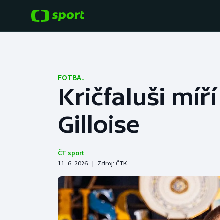
POPULÁRNÍ
DALŠÍ SPORTY
Fotbal
Americký fotbal
FOTBAL
Kričfaluši míří
Hokej
Baseball a softbal
Gilloise
Tenis
Basketbal
Atletika
Biatlon
ČT sport
11. 6. 2026
|
Zdroj:
ČTK
Cyklistika
Boby a skeleton
Box