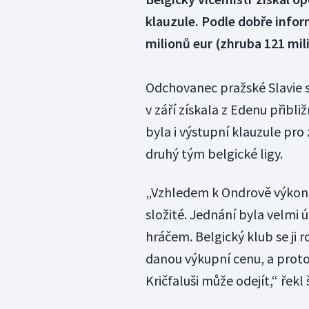
klauzule. Podle dobře infor
milionů eur (zhruba 121 mil
Odchovanec pražské Slavie st
v září získala z Edenu přibli
byla i výstupní klauzule pro
druhý tým belgické ligy.
„Vzhledem k Ondrově výkonn
složité. Jednání byla velmi 
hráčem. Belgický klub se ji 
danou výkupní cenu, a proto
Kričfaluši může odejít,“ řek