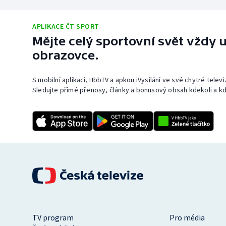
APLIKACE ČT SPORT
Mějte celý sportovní svět vždy u
obrazovce.
S mobilní aplikací, HbbTV a apkou iVysílání ve své chytré telev
Sledujte přímé přenosy, články a bonusový obsah kdekoli a kd
TV program
Pro média