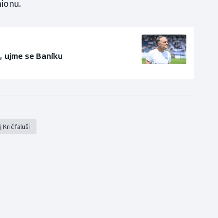
ionu.
, ujme se Baníku
 Kričfaluši