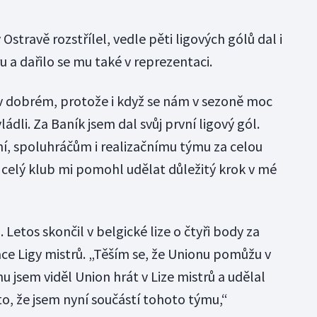
Ostravě rozstřílel, vedle pěti ligových gólů dal i
 a dařilo se mu také v reprezentaci.
 dobrém, protože i když se nám v sezoně moc
ádli. Za Baník jsem dal svůj první ligový gól.
í, spoluhráčům i realizačnímu týmu za celou
, celý klub mi pomohl udělat důležitý krok v mé
l. Letos skončil v belgické lize o čtyři body za
ace Ligy mistrů. „Těším se, že Unionu pomůžu v
nu jsem viděl Union hrát v Lize mistrů a udělal
o, že jsem nyní součástí tohoto týmu,“