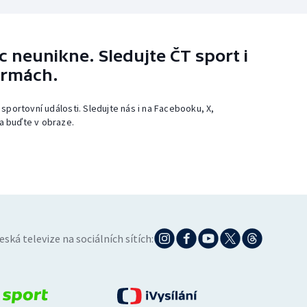
 neunikne. Sledujte ČT sport i
ormách.
 sportovní události. Sledujte nás i na Facebooku, X,
a buďte v obraze.
eská televize na sociálních sítích: