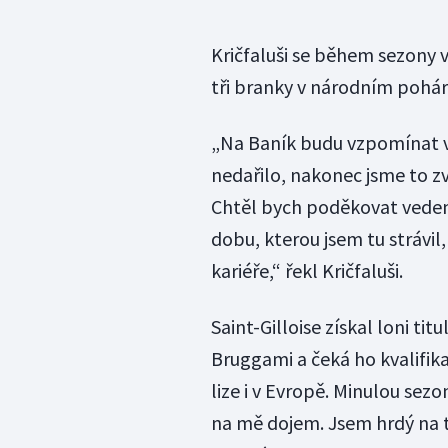
Kričfaluši se během sezony v 
tři branky v národním poháru
„Na Baník budu vzpomínat v
nedařilo, nakonec jsme to zvl
Chtěl bych poděkovat veden
dobu, kterou jsem tu strávil
kariéře,“ řekl Kričfaluši.
Saint-Gilloise získal loni titu
Bruggami a čeká ho kvalifik
lize i v Evropě. Minulou sezo
na mě dojem. Jsem hrdý na t