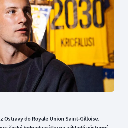
Moderní pětiboj
Triatlon
Motorsport
Veslování
Olympijské hry
Vodní slalom
Parasport
Volejbal
Plavání
Ostatní
Plážový volejbal
 z Ostravy do Royale Union Saint-Gilloise.
poru české jednadvacítky na základě výstupní