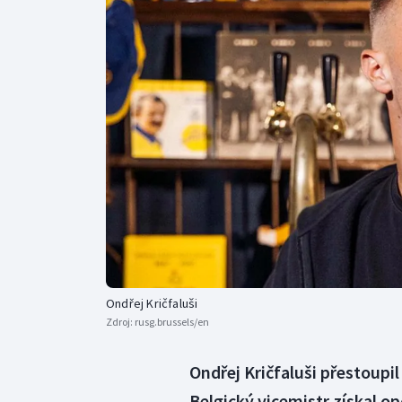
Curling
Dostihy
Florbal
Futsal
Golf
Gymnastika
Ondřej Kričfaluši
Zdroj:
rusg.brussels/en
Ondřej Kričfaluši přestoupil
Belgický vicemistr získal o