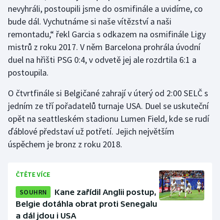
nevyhráli, postoupili jsme do osmifinále a uvidíme, co
bude dál. Vychutnáme si naše vítězství a naši
remontadu,“ řekl Garcia s odkazem na osmifinále Ligy
mistrů z roku 2017. V něm Barcelona prohrála úvodní
duel na hřišti PSG 0:4, v odvetě jej ale rozdrtila 6:1 a
postoupila.
O čtvrtfinále si Belgičané zahrají v úterý od 2:00 SELČ s
jedním ze tří pořadatelů turnaje USA. Duel se uskuteční
opět na seattleském stadionu Lumen Field, kde se rudí
ďáblové představí už potřetí. Jejich největším
úspěchem je bronz z roku 2018.
ČTĚTE VÍCE
SOUHRN
Kane zařídil Anglii postup,
Belgie dotáhla obrat proti Senegalu
a dál jdou i USA