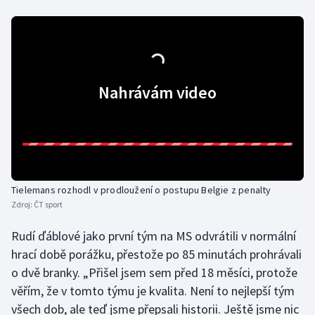
Stolní tenis
Triatlon
Veslování
Nahrávám video
Vodní slalom
Volejbal
Ostatní
Tielemans rozhodl v prodloužení o postupu Belgie z penalty
Zdroj:
ČT sport
Rudí ďáblové jako první tým na MS odvrátili v normální
hrací době porážku, přestože po 85 minutách prohrávali
o dvě branky. „Přišel jsem sem před 18 měsíci, protože
věřím, že v tomto týmu je kvalita. Není to nejlepší tým
všech dob, ale teď jsme přepsali historii. Ještě jsme nic