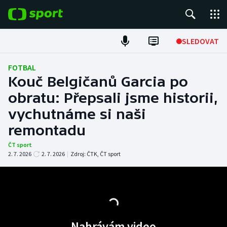
POPULÁRNÍ
SLEDOVAT
Fotbal
FOTBAL
Kouč Belgičanů Garcia po
Hokej
obratu: Přepsali jsme historii,
vychutnáme si naši
Tenis
remontadu
Atletika
ČT sport
2. 7. 2026
2. 7. 2026
|
Zdroj:
ČTK
,
ČT sport
Cyklistika
DALŠÍ SPORTY
Americký fotbal
NEPŘEHLÉDNĚTE
Nahrávám video