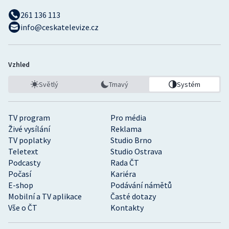
261 136 113
info@ceskatelevize.cz
Vzhled
Světlý
Tmavý
Systém
TV program
Pro média
Živé vysílání
Reklama
TV poplatky
Studio Brno
Teletext
Studio Ostrava
Podcasty
Rada ČT
Počasí
Kariéra
E-shop
Podávání námětů
Mobilní a TV aplikace
Časté dotazy
Vše o ČT
Kontakty