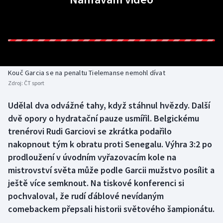
Baseball a softbal
Soutěže
Basketbal
Historické návraty
Biatlon
Aplikace ČT sport
Kouč Garcia se na penaltu Tielemanse nemohl dívat
Boby a skeleton
AZ kvíz
Zdroj:
ČT sport
Box
Udělal dva odvážné tahy, když stáhnul hvězdy. Další
dvě opory o hydratační pauze usmířil. Belgickému
Curling
trenérovi Rudi Garciovi se zkrátka podařilo
nakopnout tým k obratu proti Senegalu. Výhra 3:2 po
Dostihy
prodloužení v úvodním vyřazovacím kole na
mistrovství světa může podle Garcii mužstvo posílit a
Florbal
ještě více semknout. Na tiskové konferenci si
pochvaloval, že rudí ďáblové nevídaným
Futsal
comebackem přepsali historii světového šampionátu.
Golf