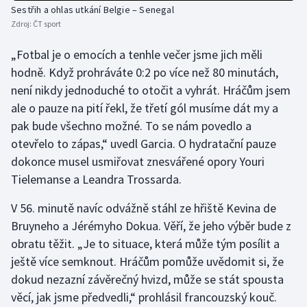
Sestřih a ohlas utkání Belgie – Senegal
Olympijské hry
Zdroj:
ČT sport
„Fotbal je o emocích a tenhle večer jsme jich měli
Parasport
hodně. Když prohráváte 0:2 po více než 80 minutách,
Plavání
není nikdy jednoduché to otočit a vyhrát. Hráčům jsem
ale o pauze na pití řekl, že třetí gól musíme dát my a
Plážový volejbal
pak bude všechno možné. To se nám povedlo a
otevřelo to zápas,“ uvedl Garcia. O hydratační pauze
Ragby
dokonce musel usmiřovat znesvářené opory Youri
Tielemanse a Leandra Trossarda.
Rychlobruslení
V 56. minutě navíc odvážně stáhl ze hřiště Kevina de
Rychlostní kanoistika
Bruyneho a Jérémyho Dokua. Věří, že jeho výběr bude z
obratu těžit. „Je to situace, která může tým posílit a
Short track
ještě více semknout. Hráčům pomůže uvědomit si, že
dokud nezazní závěrečný hvizd, může se stát spousta
Sportovní střelba
věcí, jak jsme předvedli,“ prohlásil francouzský kouč.