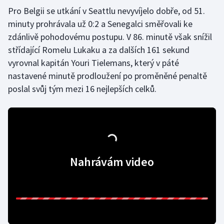
Pro Belgii se utkání v Seattlu nevyvíjelo dobře, od 51.
minuty prohrávala už 0:2 a Senegalci směřovali ke
Gymnastika
zdánlivě pohodovému postupu. V 86. minutě však snížil
Házená
střídající Romelu Lukaku a za dalších 161 sekund
vyrovnal kapitán Youri Tielemans, který v páté
Jezdectví
nastavené minutě prodloužení po proměněné penaltě
poslal svůj tým mezi 16 nejlepších celků.
Judo
Krasobruslení
Lezení
Nahrávám video
Lyže a snowboard
Moderní pětiboj
Motorsport