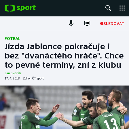
POPULÁRNÍ
SLEDOVAT
Fotbal
FOTBAL
Jízda Jablonce pokračuje i
Hokej
bez "dvanáctého hráče". Chce
to pevné termíny, zní z klubu
Tenis
Jan Dvořák
Atletika
17. 4. 2018
|
Zdroj:
ČT sport
Cyklistika
DALŠÍ SPORTY
Americký fotbal
NEPŘEHLÉDNĚTE