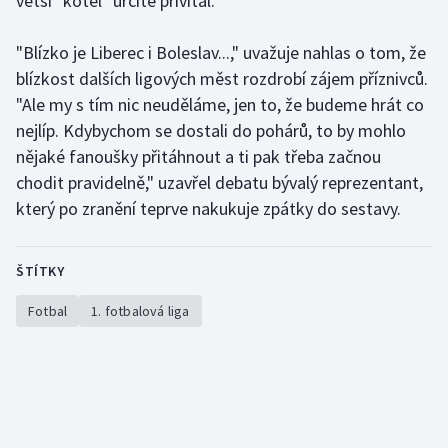
větší "kotel" určitě přivítal.
"Blízko je Liberec i Boleslav...," uvažuje nahlas o tom, že
blízkost dalších ligových měst rozdrobí zájem příznivců.
"Ale my s tím nic neuděláme, jen to, že budeme hrát co
nejlíp. Kdybychom se dostali do pohárů, to by mohlo
nějaké fanoušky přitáhnout a ti pak třeba začnou
chodit pravidelně," uzavřel debatu bývalý reprezentant,
který po zranění teprve nakukuje zpátky do sestavy.
ŠTÍTKY
Fotbal
1. fotbalová liga