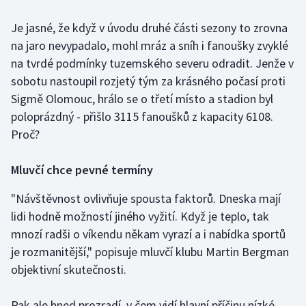
Je jasné, že když v úvodu druhé části sezony to zrovna
Gymnastika
na jaro nevypadalo, mohl mráz a sníh i fanoušky zvyklé
na tvrdé podmínky tuzemského severu odradit. Jenže v
Házená
sobotu nastoupil rozjetý tým za krásného počasí proti
Jezdectví
Sigmě Olomouc, hrálo se o třetí místo a stadion byl
poloprázdný - přišlo 3115 fanoušků z kapacity 6108.
Judo
Proč?
Krasobruslení
Mluvčí chce pevné termíny
Lezení
"Návštěvnost ovlivňuje spousta faktorů. Dneska mají
lidi hodně možností jiného vyžití. Když je teplo, tak
Lyže a snowboard
mnozí radši o víkendu někam vyrazí a i nabídka sportů
je rozmanitější," popisuje mluvčí klubu Martin Bergman
Moderní pětiboj
objektivní skutečnosti.
Motorsport
Pak ale hned prozradí, v čem vidí hlavní příčinu nízké