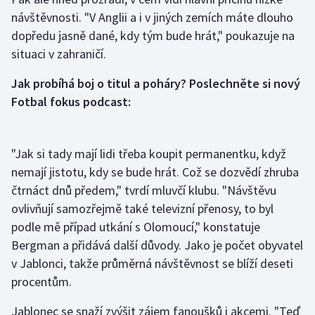
návštěvnosti. "V Anglii a i v jiných zemích máte dlouho
Olympijské hry
dopředu jasně dané, kdy tým bude hrát," poukazuje na
situaci v zahraničí.
Parasport
Jak probíhá boj o titul a poháry? Poslechněte si nový
Plavání
Fotbal fokus podcast:
Plážový volejbal
"Jak si tady mají lidi třeba koupit permanentku, když
Ragby
nemají jistotu, kdy se bude hrát. Což se dozvědí zhruba
čtrnáct dnů předem," tvrdí mluvčí klubu. "Návštěvu
Rychlobruslení
ovlivňují samozřejmě také televizní přenosy, to byl
Rychlostní kanoistika
podle mě případ utkání s Olomoucí," konstatuje
Bergman a přidává další důvody. Jako je počet obyvatel
Short track
v Jablonci, takže průměrná návštěvnost se blíží deseti
procentům.
Sportovní střelba
Jablonec se snaží zvýšit zájem fanoušků i akcemi. "Teď