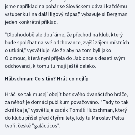
Stolní tenis
jsme například na pohár se Slováckem dávali každému
vstupenku i na další ligový zápas," vybavuje si Bergman
Triatlon
jeden konkrétní příklad.
Veslování
"Dlouhodobě ale doufáme, že přechod na klub, který
bude spoléhat na své odchovance, zvýší zájem místních
Vodní slalom
o utkání," vysvětluje. Ale že aby na tom byli jako
Olomouc, která nyní přijela do Jablonce s deseti svými
Volejbal
odchovanci, k tomu tu mají ještě daleko.
Ostatní
Hübschman: Co s tím? Hrát co nejlíp
Hráči se tak musejí obejít bez svého dvanáctého hráče,
za něhož je domácí publikum považováno. "Tady to tak
zkrátka je," vysvětluje zadák Tomáš Hübschman, který
do klubu přišel před čtyřmi lety, kdy tu Miroslav Pelta
tvořil české "galácticos".