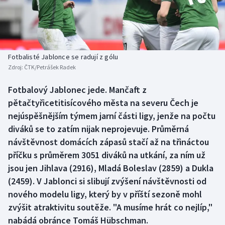
Baseball a softbal
Soutěže
Basketbal
Historické návraty
Biatlon
Aplikace ČT sport
Fotbalisté Jablonce se radují z gólu
Zdroj:
ČTK/Petrášek Radek
Boby a skeleton
AZ kvíz
Fotbalový Jablonec jede. Mančaft z
pětačtyřicetitisícového města na severu Čech je
Box
nejúspěšnějším týmem jarní části ligy, jenže na počtu
Curling
diváků se to zatím nijak neprojevuje. Průměrná
návštěvnost domácích zápasů stačí až na třináctou
Dostihy
příčku s průměrem 3051 diváků na utkání, za ním už
jsou jen Jihlava (2916), Mladá Boleslav (2859) a Dukla
Florbal
(2459). V Jablonci si slibují zvýšení návštěvnosti od
nového modelu ligy, který by v příští sezoně mohl
Futsal
zvýšit atraktivitu soutěže. "A musíme hrát co nejlíp,"
nabádá obránce Tomáš Hübschman.
Golf