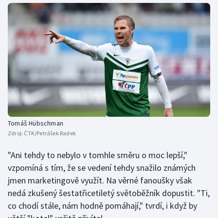
Tomáš Hübschman
Zdroj:
ČTK/Petrášek Radek
"Ani tehdy to nebylo v tomhle směru o moc lepší,"
vzpomíná s tím, že se vedení tehdy snažilo známých
jmen marketingově využít. Na věrné fanoušky však
nedá zkušený šestatřicetiletý světoběžník dopustit. "Ti,
co chodí stále, nám hodně pomáhají," tvrdí, i když by