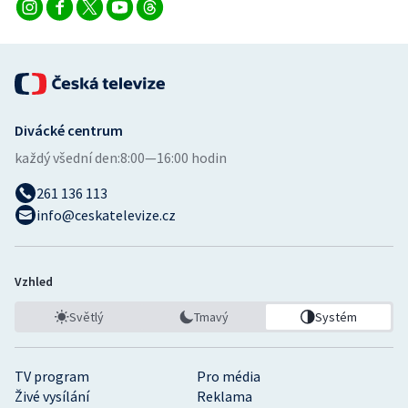
Divácké centrum
každý všední den:
8:00—16:00 hodin
261 136 113
info@ceskatelevize.cz
Vzhled
Světlý
Tmavý
Systém
TV program
Pro média
Živé vysílání
Reklama