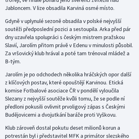
Jabloncem. V lize obsadila Karviná osmé místo.
Olympijské hry
Gdyně v uplynulé sezoně obsadila v polské nejvyšší
Parasport
soutěži předposlední pozici a sestoupila. Arka před pár
dny uzavřela spolupráci s českým mistrem pražskou
Plavání
Slavií, Jarolím přitom právě v Edenu v minulosti působil.
Za vršovický klub hrával a poté tam trénoval mládež a
Plážový volejbal
B-tým.
Ragby
Jarolím je po odchodech několika hráčských opor další
z klíčových postav, které opouštějí Karvinou. Etická
Rychlobruslení
komise Fotbalové asociace ČR v pondělí vyloučila
Slezany z nejvyšší soutěže kvůli tomu, že se podle ní
Rychlostní kanoistika
předloni pokusili ovlivnit prvoligový zápas s Českými
Short track
Budějovicemi a dvojutkání baráže proti Vyškovu.
Klub zároveň dostal pokutu deset milionů korun a
Sportovní střelba
potrestán byl i představitel MFK a primátor slezského