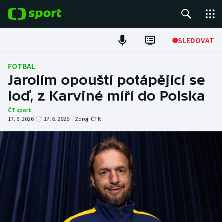
POPULÁRNÍ
SLEDOVAT
Fotbal
FOTBAL
Jarolím opouští potápějící se
Hokej
loď, z Karviné míří do Polska
Tenis
ČT sport
17. 6. 2026
17. 6. 2026
|
Zdroj:
ČTK
Atletika
Cyklistika
DALŠÍ SPORTY
Americký fotbal
NEPŘEHLÉDNĚTE