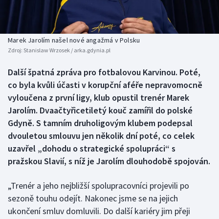
Baseball a softbal
Soutěže
Basketbal
Historické návraty
Marek Jarolím našel nové angažmá v Polsku
Zdroj:
Stanislaw Wrzosek / arka.gdynia.pl
Biatlon
Aplikace ČT sport
Další špatná zpráva pro fotbalovou Karvinou. Poté,
Boby a skeleton
AZ kvíz
co byla kvůli účasti v korupční aféře nepravomocně
vyloučena z první ligy, klub opustil trenér Marek
Box
Jarolím. Dvaačtyřicetiletý kouč zamířil do polské
Gdyně. S tamním druholigovým klubem podepsal
Curling
dvouletou smlouvu jen několik dní poté, co celek
uzavřel „dohodu o strategické spolupráci“ s
Dostihy
pražskou Slavií, s níž je Jarolím dlouhodobě spojován.
Florbal
„Trenér a jeho nejbližší spolupracovníci projevili po
Futsal
sezoně touhu odejít. Nakonec jsme se na jejich
ukončení smluv domluvili. Do další kariéry jim přeji
Golf