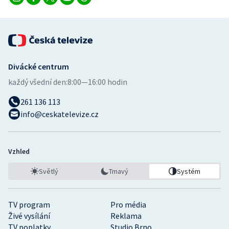
Divácké centrum
každý všední den:
8:00—16:00 hodin
261 136 113
info@ceskatelevize.cz
Vzhled
Světlý
Tmavý
Systém
TV program
Pro média
Živé vysílání
Reklama
TV poplatky
Studio Brno