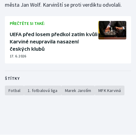
města Jan Wolf. Karvinští se proti verdiktu odvolali.
Stolní tenis
Triatlon
PŘEČTĚTE SI TAKÉ:
Veslování
UEFA před losem předkol zatím kvůli
Karviné neupravila nasazení
Vodní slalom
českých klubů
17. 6. 2026
Volejbal
Ostatní
ŠTÍTKY
Fotbal
1. fotbalová liga
Marek Jarolím
MFK Karviná