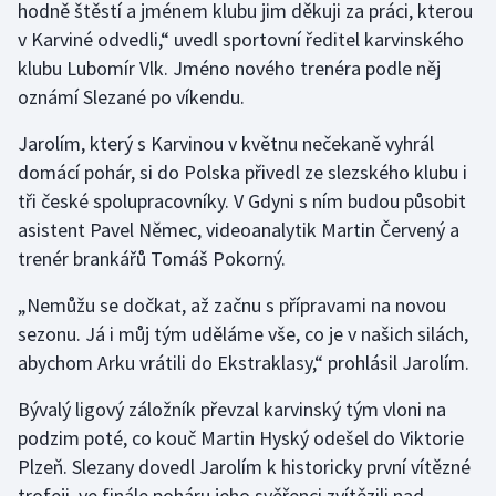
hodně štěstí a jménem klubu jim děkuji za práci, kterou
v Karviné odvedli,“ uvedl sportovní ředitel karvinského
Gymnastika
klubu Lubomír Vlk. Jméno nového trenéra podle něj
oznámí Slezané po víkendu.
Házená
Jarolím, který s Karvinou v květnu nečekaně vyhrál
Jezdectví
domácí pohár, si do Polska přivedl ze slezského klubu i
tři české spolupracovníky. V Gdyni s ním budou působit
Judo
asistent Pavel Němec, videoanalytik Martin Červený a
trenér brankářů Tomáš Pokorný.
Krasobruslení
„Nemůžu se dočkat, až začnu s přípravami na novou
Lezení
sezonu. Já i můj tým uděláme vše, co je v našich silách,
abychom Arku vrátili do Ekstraklasy,“ prohlásil Jarolím.
Lyže a snowboard
Bývalý ligový záložník převzal karvinský tým vloni na
Moderní pětiboj
podzim poté, co kouč Martin Hyský odešel do Viktorie
Plzeň. Slezany dovedl Jarolím k historicky první vítězné
Motorsport
trofeji, ve finále poháru jeho svěřenci zvítězili nad