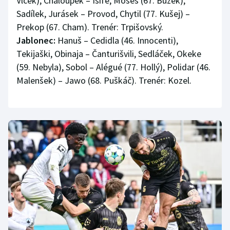
Vlček), Chaloupek – Isife, Moses (67. Bužek),
Sadílek, Jurásek – Provod, Chytil (77. Kušej) –
Prekop (67. Cham). Trenér: Trpišovský.
Jablonec:
Hanuš – Cedidla (46. Innocenti),
Tekijaški, Obinaja – Čanturišvili, Sedláček, Okeke
(59. Nebyla), Sobol – Alégué (77. Hollý), Polidar (46.
Malenšek) – Jawo (68. Puškáč). Trenér: Kozel.