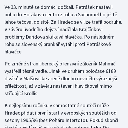
Ve 33. minutě se domácí dočkali. Petrášek nastavil
nohu do Horákova centru z rohu a Suchomel ho ještě
lehce tečoval do sítě. Za Hradec se v lize trefil podruhé.
V závěru úvodního dějství nadělala Krajčírikovi
problémy Daridova skákavá hlavička. Po následném
rohu se slovenský brankář vytáhl proti Petráškově
hlavičce.
Po změně stran liberecký ofenzivní záložník Mahmič
vystřelil těsně vedle. Jinak ve druhém poločase 6189
diváků v Malšovické aréně dlouho nevidělo výraznější
příležitost, až v závěru nastavení hlavičkoval mimo
střídající Krollis.
K nejlepšímu ročníku v samostatné soutěži může
Hradec přidat i první start v evropských soutěžích od
sezony 1995/96 (bez Poháru Intertoto). Pokud skončí
čtvrtý, zajistí si účast v předkole automaticky. Do