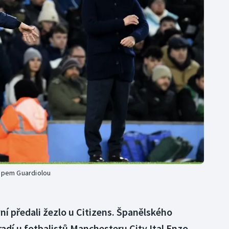
Moderní pětiboj
Triatlon
Motorsport
Veslování
Olympijské hry
Vodní slalom
Parasport
Volejbal
Plavání
Ostatní
Plážový volejbal
epem Guardiolou
ní předali žezlo u Citizens. Španělského
adí u fotbalistů Manchesteru City Ital Enzo