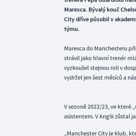
Maresca. Bývalý kouč Chelse
City dříve působil v akademi
týmu.
Maresca do Manchesteru při
strávil jako hlavní trenér m
vyzkoušel stejnou roli v dos
vydržel jen šest měsíců a ná
V sezoně 2022/23, ve které „
asistentem. V Anglii zůstal 
„Manchester City je klub, k