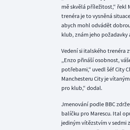
mě skvělá příležitost,“ řekl 
trenéra je to vysněná situace
abych mohl odvádět dobrou 
klub, znám jeho požadavky a
Vedení si italského trenéra z
„Enzo přináší osobnost, vášeň
potřebami,“ uvedl šéf City 
Manchesteru City je vítaným
pro klub,“ dodal.
Jmenování podle BBC zdržel
balíčku pro Marescu. Ital op
jediným vítězstvím v sedmi 