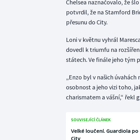
Chelsea naznačovalo, že šlo
potvrdil, že na Stamford Bri
přesunu do City.
Loni v květnu vyhrál Maresca 
dovedl k triumfu na rozšíře
státech. Ve finále jeho tým p
„Enzo byl v našich úvahách
osobnost a jeho vizi toho, ja
charismatem a vášní,“ řekl g
SOUVISEJÍCÍ ČLÁNEK
Velké loučení. Guardiola po
City