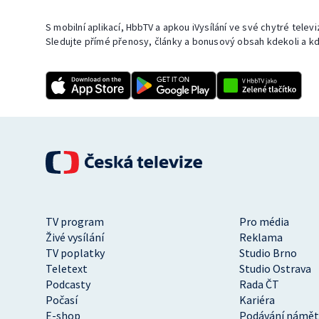
S mobilní aplikací, HbbTV a apkou iVysílání ve své chytré telev
Sledujte přímé přenosy, články a bonusový obsah kdekoli a kd
TV program
Pro média
Živé vysílání
Reklama
TV poplatky
Studio Brno
Teletext
Studio Ostrava
Podcasty
Rada ČT
Počasí
Kariéra
E-shop
Podávání námět