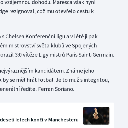
 o vzájemnou dohodu. Maresca však nyní
dge rezignoval, což mu otevřelo cestu k
s Chelsea Konferenční ligu a v létě ji pak
ném mistrovství světa klubů ve Spojených
orazil 3:0 vítěze Ligy mistrů Paris Saint-Germain.
 nejvýraznějším kandidátem. Známe jeho
k by se měl hrát fotbal. Je to muž s integritou,
enerální ředitel Ferran Soriano.
 deseti letech končí v Manchesteru