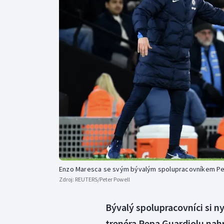
Curling
Dostihy
Florbal
Futsal
Golf
Gymnastika
Enzo Maresca se svým bývalým spolupracovníkem P
Zdroj:
REUTERS/Peter Powell
Bývalý spolupracovníci si ny
trenéra Pepa Guardiolu nahr