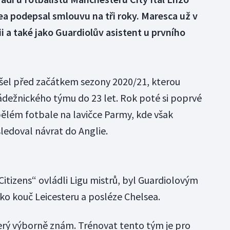
a podepsal smlouvu na tři roky. Maresca už v
i a také jako Guardiolův asistent u prvního
šel před začátkem sezony 2020/21, kterou
ládežnického týmu do 23 let. Rok poté si poprvé
pělém fotbale na lavičce Parmy, kde však
sledoval návrat do Anglie.
Citizens“ ovládli Ligu mistrů, byl Guardiolovým
jako kouč Leicesteru a posléze Chelsea.
terý výborně znám. Trénovat tento tým je pro