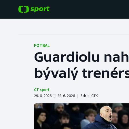
POPULÁRNÍ
DALŠÍ SPORTY
Fotbal
Americký fotbal
FOTBAL
Guardiolu nah
Hokej
Baseball a softbal
bývalý trenér
Tenis
Basketbal
Atletika
Biatlon
ČT sport
29. 6. 2026
29. 6. 2026
|
Zdroj:
ČTK
Cyklistika
Boby a skeleton
Box