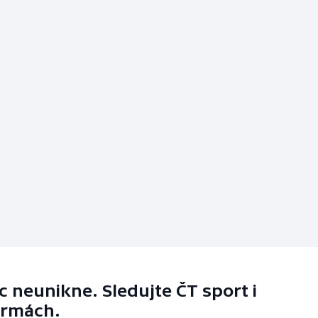
 neunikne. Sledujte ČT sport i
ormách.