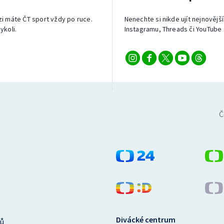
izi máte ČT sport vždy po ruce.
Nenechte si nikde ujít nejnovější
ykoli.
Instagramu, Threads či YouTube 
Č
Divácké centrum
ů