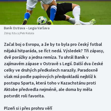
Baseball a softbal
Soutěže
Basketbal
Historické návraty
Biatlon
Aplikace ČT sport
Baník Ostrava – Legia Varšava
Zdroj:
fcb.cz/Petr Kotala
Boby a skeleton
AZ kvíz
Začal boj o Evropu, a že by to byla pro český fotbal
nějaká hitparáda, se říct nedá. Výsledek? Tři zápasy,
Box
dvě porážky a jedna remíza. Tu uhrál Baník v
Curling
zajímavém zápase v Ostravě s Legií. Další dva české
celky ve druhých předkolech narazily. Paradoxně
Dostihy
však má podle papírových předpokladů nejblíž k
postupu Sparta, která toho v Kazachstánu proti
Florbal
Aktobe předvedla nejméně, ale doma by měla
potvrdit roli favorita.
Futsal
Plzeň si i přes prohru věří
Golf