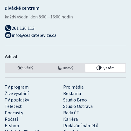
Divácké centrum
každý všední den:
8:00—16:00 hodin
261 136 113
info@ceskatelevize.cz
Vzhled
Světlý
Tmavý
Systém
TV program
Pro média
Živé vysílání
Reklama
TV poplatky
Studio Brno
Teletext
Studio Ostrava
Podcasty
Rada ČT
Počasí
Kariéra
E-shop
Podávání námětů