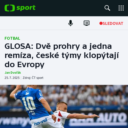
POPULÁRNÍ
SLEDOVAT
Fotbal
FOTBAL
GLOSA: Dvě prohry a jedna
Hokej
remíza, české týmy klopýtají
do Evropy
Tenis
Jan Dvořák
Atletika
25. 7. 2025
|
Zdroj:
ČT sport
Cyklistika
DALŠÍ SPORTY
Americký fotbal
NEPŘEHLÉDNĚTE