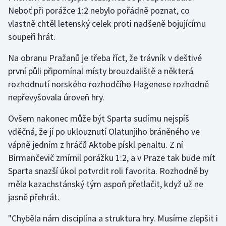
Neboť při porážce 1:2 nebylo pořádně poznat, co
Olympijské hry
vlastně chtěl letenský celek proti nadšeně bojujícímu
soupeři hrát.
Parasport
Na obranu Pražanů je třeba říct, že trávník v deštivé
Plavání
první půli připomínal místy brouzdaliště a některá
rozhodnutí norského rozhodčího Hagenese rozhodně
Plážový volejbal
nepřevyšovala úroveň hry.
Ragby
Ovšem nakonec může být Sparta sudímu nejspíš
vděčná, že jí po uklouznutí Olatunjiho bráněného ve
Rychlobruslení
vápně jedním z hráčů Aktobe pískl penaltu. Z ní
Birmančevič zmírnil porážku 1:2, a v Praze tak bude mít
Rychlostní kanoistika
Sparta snazší úkol potvrdit roli favorita. Rozhodně by
měla kazachstánský tým aspoň přetlačit, když už ne
Short track
jasně přehrát.
Sportovní střelba
"Chyběla nám disciplína a struktura hry. Musíme zlepšit i