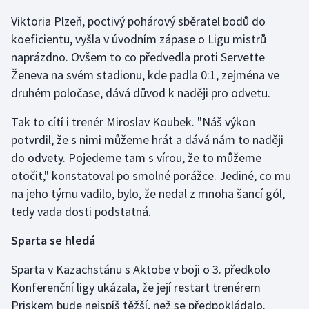
Viktoria Plzeň, poctivý pohárový sběratel bodů do
Gymnastika
koeficientu, vyšla v úvodním zápase o Ligu mistrů
naprázdno. Ovšem to co předvedla proti Servette
Házená
Ženeva na svém stadionu, kde padla 0:1, zejména ve
druhém poločase, dává důvod k naději pro odvetu.
Jezdectví
Tak to cítí i trenér Miroslav Koubek. "Náš výkon
Judo
potvrdil, že s nimi můžeme hrát a dává nám to naději
do odvety. Pojedeme tam s vírou, že to můžeme
Krasobruslení
otočit," konstatoval po smolné porážce. Jediné, co mu
na jeho týmu vadilo, bylo, že nedal z mnoha šancí gól,
Lezení
tedy vada dosti podstatná.
Lyže a snowboard
Sparta se hledá
Moderní pětiboj
Sparta v Kazachstánu s Aktobe v boji o 3. předkolo
Konferenční ligy ukázala, že její restart trenérem
Motorsport
Priskem bude nejspíš těžší, než se předpokládalo.