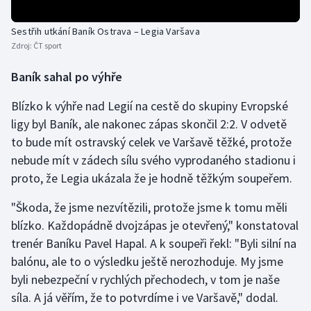
Sestřih utkání Baník Ostrava – Legia Varšava
Zdroj:
ČT sport
Baník sahal po výhře
Blízko k výhře nad Legií na cestě do skupiny Evropské
ligy byl Baník, ale nakonec zápas skončil 2:2. V odvetě
to bude mít ostravský celek ve Varšavě těžké, protože
nebude mít v zádech sílu svého vyprodaného stadionu i
proto, že Legia ukázala že je hodně těžkým soupeřem.
"Škoda, že jsme nezvítězili, protože jsme k tomu měli
blízko. Každopádně dvojzápas je otevřený," konstatoval
trenér Baníku Pavel Hapal. A k soupeři řekl: "Byli silní na
balónu, ale to o výsledku ještě nerozhoduje. My jsme
byli nebezpeční v rychlých přechodech, v tom je naše
síla. A já věřím, že to potvrdíme i ve Varšavě," dodal.