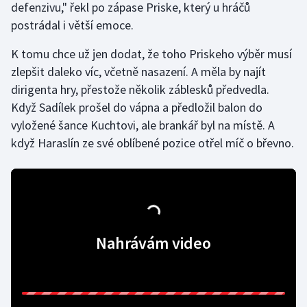
defenzivu," řekl po zápase Priske, který u hráčů
Stolní tenis
postrádal i větší emoce.
Triatlon
K tomu chce už jen dodat, že toho Priskeho výběr musí
zlepšit daleko víc, včetně nasazení. A měla by najít
Veslování
dirigenta hry, přestože několik záblesků předvedla.
Když Sadílek prošel do vápna a předložil balon do
Vodní slalom
vyložené šance Kuchtovi, ale brankář byl na místě. A
Volejbal
když Haraslín ze své oblíbené pozice otřel míč o břevno.
Ostatní
Nahrávám video