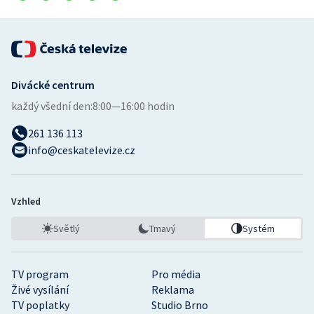
Divácké centrum
každý všední den:
8:00—16:00 hodin
261 136 113
info@ceskatelevize.cz
Vzhled
Světlý
Tmavý
Systém
TV program
Pro média
Živé vysílání
Reklama
TV poplatky
Studio Brno