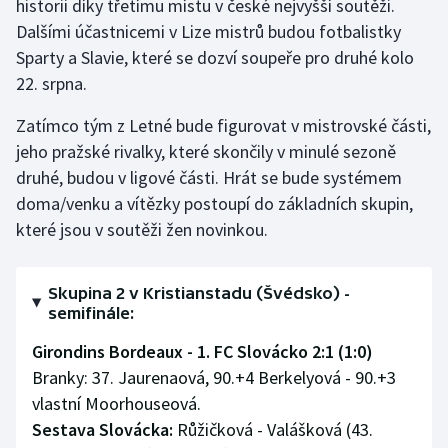
historii díky třetímu místu v české nejvyšší soutěži.
Dalšími účastnicemi v Lize mistrů budou fotbalistky
Olympijské hry
Sparty a Slavie, které se dozví soupeře pro druhé kolo
Parasport
22. srpna.
Zatímco tým z Letné bude figurovat v mistrovské části,
Plavání
jeho pražské rivalky, které skončily v minulé sezoně
Plážový volejbal
druhé, budou v ligové části. Hrát se bude systémem
doma/venku a vítězky postoupí do základních skupin,
Ragby
které jsou v soutěži žen novinkou.
Rychlobruslení
Skupina 2 v Kristianstadu (Švédsko) -
semifinále:
Rychlostní kanoistika
Girondins Bordeaux - 1. FC Slovácko 2:1 (1:0)
Short track
Branky: 37. Jaurenaová, 90.+4 Berkelyová - 90.+3
vlastní Moorhouseová.
Sportovní střelba
Sestava Slovácka:
Růžičková - Valášková (43.