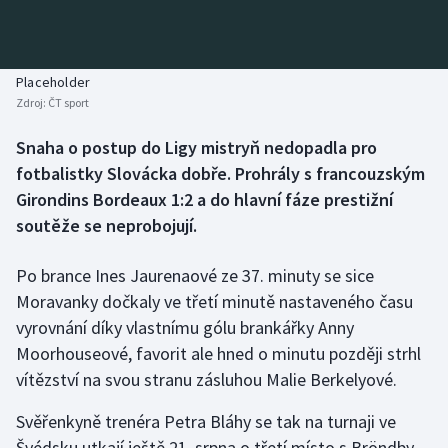
Baseball a softbal
Soutěže
Basketbal
Historické návraty
Placeholder
Zdroj:
ČT sport
Biatlon
Aplikace ČT sport
Snaha o postup do Ligy mistryň nedopadla pro
Boby a skeleton
AZ kvíz
fotbalistky Slovácka dobře. Prohrály s francouzským
Girondins Bordeaux 1:2 a do hlavní fáze prestižní
Box
soutěže se neprobojují.
Curling
Po brance Ines Jaurenaové ze 37. minuty se sice
Moravanky dočkaly ve třetí minutě nastaveného času
Dostihy
vyrovnání díky vlastnímu gólu brankářky Anny
Florbal
Moorhouseové, favorit ale hned o minutu později strhl
vítězství na svou stranu zásluhou Malie Berkelyové.
Futsal
Svěřenkyně trenéra Petra Bláhy se tak na turnaji ve
Švédsku utkají ještě 21. srpna o třetí místo s Bröndby
Golf