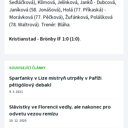
Sedláčková), Klímová, Jelínková, Janků - Dubcová,
Stolní tenis
Janíková (58. Jonášová), Holá (77. Příkaská) -
Morávková (77. Pěčková), Žufánková, Polášková
Triatlon
(78. Waltrová). Trenér: Bláha.
Veslování
Kristianstad - Brönby IF 1:0 (1:0)
.
Vodní slalom
Volejbal
SOUVISEJÍCÍ ČLÁNKY
Ostatní
Sparťanky v Lize mistryň utrpěly v Paříži
pětigólový debakl
9. 3. 2021
Slávistky ve Florencii vedly, ale nakonec pro
odvetu vezou remízu
10. 12. 2020