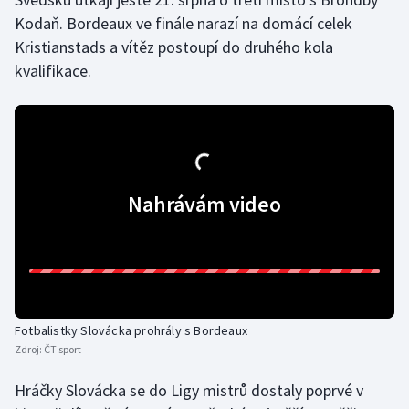
Kodaň. Bordeaux ve finále narazí na domácí celek
Gymnastika
Kristianstads a vítěz postoupí do druhého kola
kvalifikace.
Házená
Jezdectví
Judo
Nahrávám video
Krasobruslení
Lezení
Lyže a snowboard
Fotbalistky Slovácka prohrály s Bordeaux
Moderní pětiboj
Zdroj:
ČT sport
Hráčky Slovácka se do Ligy mistrů dostaly poprvé v
Motorsport