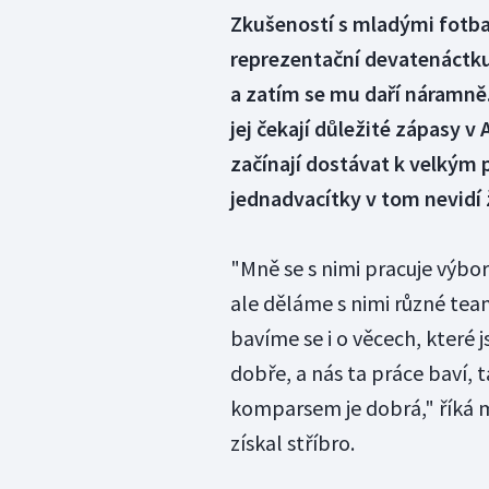
Zkušeností s mladými fotba
reprezentační devatenáctku
a zatím se mu daří náramně. 
jej čekají důležité zápasy v 
začínají dostávat k velkým 
jednadvacítky v tom nevidí
"Mně se s nimi pracuje výbor
ale děláme s nimi různé tea
bavíme se i o věcech, které j
dobře, a nás ta práce baví, 
komparsem je dobrá," říká mu
získal stříbro.