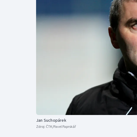
Curling
Dostihy
Florbal
Futsal
Golf
Gymnastika
Jan Suchopárek
Zdroj:
ČTK/Pavel Paprskář