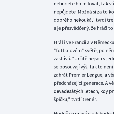
nebudete ho milovat, tak vá
nepůjdete. Možná si za to k
dobrého nekouká," tvrdí tre
a je přesvědčený, že hráči to
Hrál i ve Francii a v Německ
"fotbalovém" světě, po němž 
zastává. "Určitě nejsou v jed
se posouvají výš, tak to není
zahrát Premier League, a věří
předcházející generace. A v
devadesátých letech, kdy pr
špičku," tvrdí trenér.
Hodně se mluví o odchodech