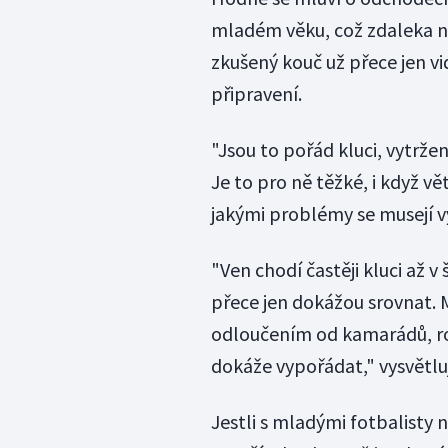
mladém věku, což zdaleka ne
zkušený kouč už přece jen vid
připravení.
"Jsou to pořád kluci, vytrže
Je to pro ně těžké, i když vě
jakými problémy se musejí v
"Ven chodí častěji kluci až v
přece jen dokážou srovnat. M
odloučením od kamarádů, rodi
dokáže vypořádat," vysvětlu
Jestli s mladými fotbalisty 