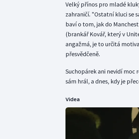
Velký přínos pro mladé kluky
zahraničí. "Ostatní kluci se
baví o tom, jak do Mancheste
(brankář Kovář, který v Unit
angažmá, je to určitá motiva
přesvědčeně.
Suchopárek ani nevidí moc ro
sám hrál, a dnes, kdy je přec
Videa