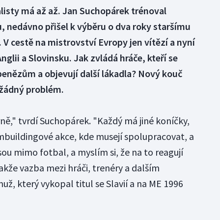
listy má až až. Jan Suchopárek trénoval
, nedávno přišel k výběru o dva roky staršímu
V cestě na mistrovství Evropy jen vítězí a nyní
Anglii a Slovinsku. Jak zvládá hráče, kteří se
penězům a objevují další lákadla? Nový kouč
 žádný problém.
ně," tvrdí Suchopárek. "Každý má jiné koníčky,
mbuildingové akce, kde musejí spolupracovat, a
sou mimo fotbal, a myslím si, že na to reagují
takže vazba mezi hráči, trenéry a dalším
ž, který vykopal titul se Slavií a na ME 1996