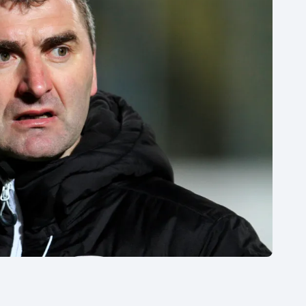
Moderní pětiboj
Triatlon
Motorsport
Veslování
Olympijské hry
Vodní slalom
Parasport
Volejbal
Plavání
Ostatní
Plážový volejbal