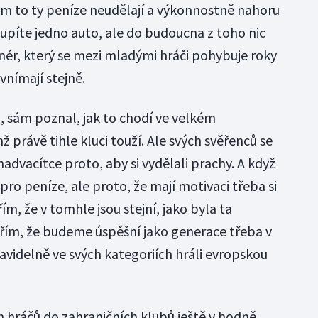
m to ty peníze neudělají a výkonnostně nahoru
oupíte jedno auto, ale do budoucna z toho nic
nér, který se mezi mladými hráči pohybuje roky
 vnímají stejně.
u, sám poznal, jak to chodí ve velkém
právě tihle kluci touží. Ale svých svěřenců se
nadvacítce proto, aby si vydělali prachy. A když
 pro peníze, ale proto, že mají motivaci třeba si
m, že v tomhle jsou stejní, jako byla ta
ěřím, že budeme úspěšní jako generace třeba v
avidelně ve svých kategoriích hráli evropskou
 hráčů do zahraničních klubů ještě v hodně