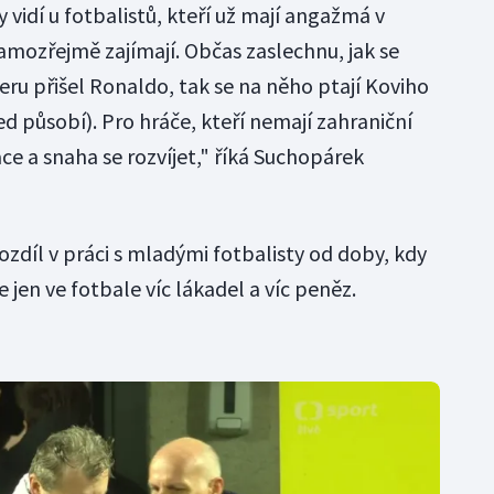
 vidí u fotbalistů, kteří už mají angažmá v
 samozřejmě zajímají. Občas zaslechnu, jak se
ru přišel Ronaldo, tak se na něho ptají Koviho
ed působí). Pro hráče, kteří nemají zahraniční
ce a snaha se rozvíjet," říká Suchopárek
zdíl v práci s mladými fotbalisty od doby, kdy
e jen ve fotbale víc lákadel a víc peněz.