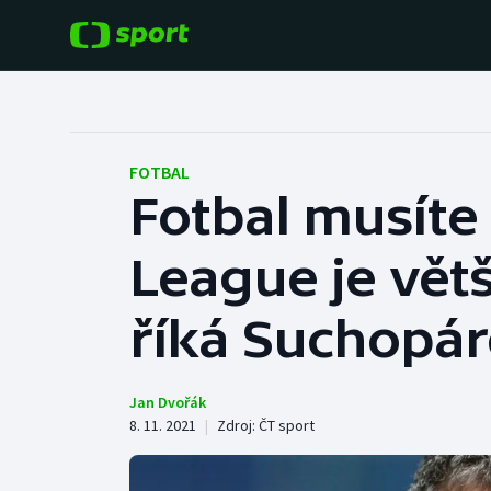
POPULÁRNÍ
DALŠÍ SPORTY
Fotbal
Americký fotbal
FOTBAL
Fotbal musíte
Hokej
Baseball a softbal
League je vět
Tenis
Basketbal
Atletika
říká Suchopá
Biatlon
Cyklistika
Boby a skeleton
Jan Dvořák
8. 11. 2021
|
Zdroj:
ČT sport
Box