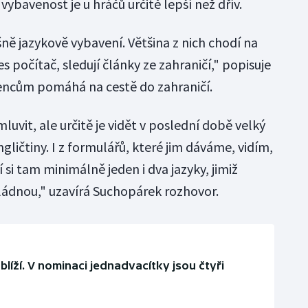
vybavenost je u hráčů určitě lepší než dřív.
ušně jazykově vybavení. Většina z nich chodí na
s počítač, sledují články ze zahraničí," popisuje
řencům pomáhá na cestě do zahraničí.
luvit, ale určitě je vidět v poslední době velký
gličtiny. I z formulářů, které jim dáváme, vidím,
í si tam minimálně jeden i dva jazyky, jimiž
dnou," uzavírá Suchopárek rozhovor.
 blíží. V nominaci jednadvacítky jsou čtyři