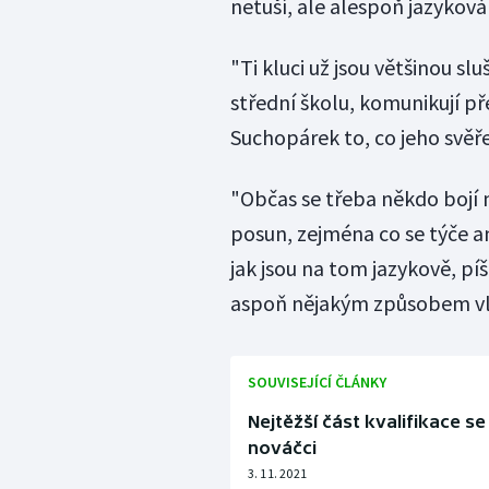
netuší, ale alespoň jazyková 
"Ti kluci už jsou většinou sl
střední školu, komunikují pře
Suchopárek to, co jeho svě
"Občas se třeba někdo bojí m
posun, zejména co se týče an
jak jsou na tom jazykově, píš
aspoň nějakým způsobem vlá
SOUVISEJÍCÍ ČLÁNKY
Nejtěžší část kvalifikace se
nováčci
3. 11. 2021