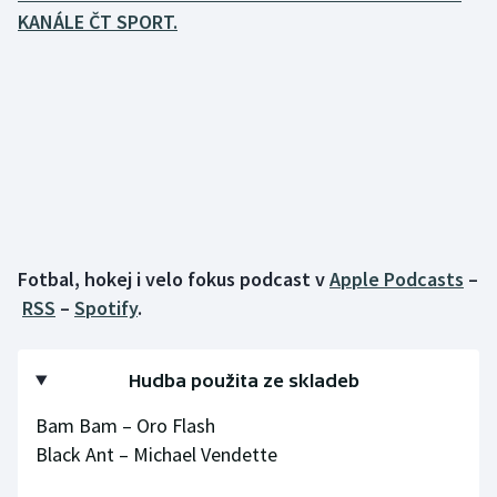
KANÁLE ČT SPORT.
Gymnastika
Házená
Jezdectví
Judo
Krasobruslení
Fotbal, hokej i velo fokus podcast v
Apple Podcasts
–
RSS
–
Spotify
.
Lezení
Lyže a snowboard
Hudba použita ze skladeb
Bam Bam – Oro Flash
Moderní pětiboj
Black Ant – Michael Vendette
Motorsport