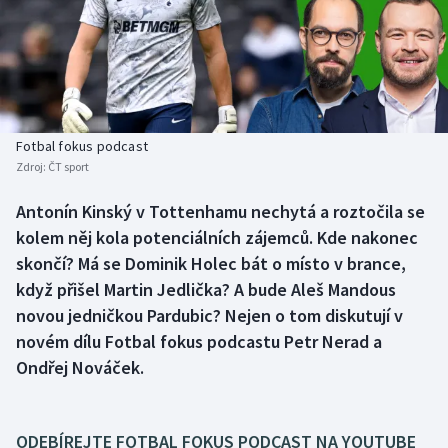
Baseball a softbal
Soutěže
Basketbal
Historické návraty
Biatlon
Aplikace ČT sport
Fotbal fokus podcast
Boby a skeleton
AZ kvíz
Zdroj:
ČT sport
Box
Antonín Kinský v Tottenhamu nechytá a roztočila se
kolem něj kola potenciálních zájemců. Kde nakonec
Curling
skončí? Má se Dominik Holec bát o místo v brance,
když přišel Martin Jedlička? A bude Aleš Mandous
Dostihy
novou jedničkou Pardubic? Nejen o tom diskutují v
novém dílu Fotbal fokus podcastu Petr Nerad a
Florbal
Ondřej Nováček.
Futsal
ODEBÍREJTE FOTBAL FOKUS PODCAST NA YOUTUBE
Golf