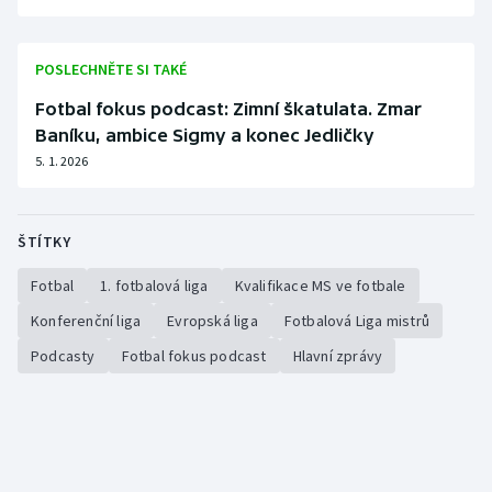
Olympijské hry
POSLECHNĚTE SI TAKÉ
Parasport
Fotbal fokus podcast: Zimní škatulata. Zmar
Baníku, ambice Sigmy a konec Jedličky
Plavání
5. 1. 2026
Plážový volejbal
ŠTÍTKY
Ragby
Fotbal
1. fotbalová liga
Kvalifikace MS ve fotbale
Rychlobruslení
Konferenční liga
Evropská liga
Fotbalová Liga mistrů
Rychlostní kanoistika
Podcasty
Fotbal fokus podcast
Hlavní zprávy
Short track
Sportovní střelba