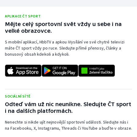
Stolní tenis
APLIKACE ČT SPORT
Triatlon
Mějte celý sportovní svět vždy u sebe i na
velké obrazovce.
Veslování
S mobilní aplikací, HbbTV a apkou iVysílání ve své chytré televizi
máte ČT sport vždy po ruce. Sledujte přímé přenosy, články a
Vodní slalom
bonusový obsah kdekoli a kdykoli.
Volejbal
Ostatní
SOCIÁLNÍ SÍTĚ
Odteď vám už nic neunikne. Sledujte ČT sport
i na dalších platformách.
Nenechte si nikde ujít nejnovější sportovní události. Sledujte nás i
na Facebooku, X, Instagramu, Threads či YouTube a buďte v obraze.