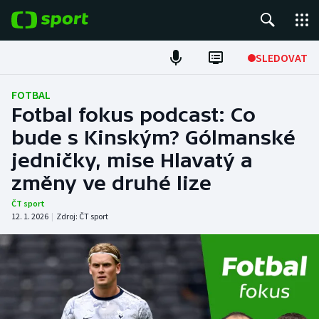
POPULÁRNÍ
SLEDOVAT
Fotbal
FOTBAL
Fotbal fokus podcast: Co
Hokej
bude s Kinským? Gólmanské
jedničky, mise Hlavatý a
Tenis
změny ve druhé lize
Atletika
ČT sport
12. 1. 2026
|
Zdroj:
ČT sport
Cyklistika
DALŠÍ SPORTY
Americký fotbal
NEPŘEHLÉDNĚTE