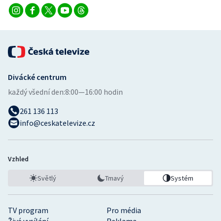
Divácké centrum
každý všední den:
8:00—16:00 hodin
261 136 113
info@ceskatelevize.cz
Vzhled
Světlý
Tmavý
Systém
TV program
Pro média
Živé vysílání
Reklama