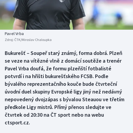
Atletika
Soutěže
Baseball a softbal
Historické návraty
Basketbal
Aplikace ČT sport
Pavel Vrba
Zdroj:
ČTK/Miroslav Chaloupka
Biatlon
AZ kvíz
Bukurešť – Soupeř starý známý, forma dobrá. Plzeň
se veze na vítězné vlně z domácí soutěže a trenér
Boby a skeleton
Pavel Vrba doufá, že formu plzeňští fotbalisté
Box
potvrdí i na hřišti bukurešťského FCSB. Podle
bývalého reprezentačního kouče bude čtvrteční
Curling
úvodní duel skupiny Evropské ligy jiný než nedávný
nepovedený dvojzápas s bývalou Steauou ve třetím
Cyklistika
předkole Ligy mistrů. Přímý přenos sledujte ve
čtvrtek od 20:30 na ČT sport nebo na webu
Dostihy
ctsport.cz.
Florbal