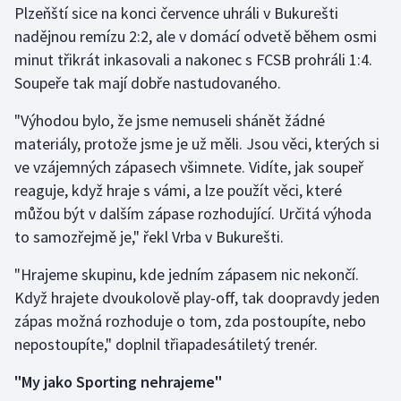
Plzeňští sice na konci července uhráli v Bukurešti
nadějnou remízu 2:2, ale v domácí odvetě během osmi
Futsal
minut třikrát inkasovali a nakonec s FCSB prohráli 1:4.
Soupeře tak mají dobře nastudovaného.
Golf
"Výhodou bylo, že jsme nemuseli shánět žádné
Gymnastika
materiály, protože jsme je už měli. Jsou věci, kterých si
ve vzájemných zápasech všimnete. Vidíte, jak soupeř
Házená
reaguje, když hraje s vámi, a lze použít věci, které
můžou být v dalším zápase rozhodující. Určitá výhoda
Jezdectví
to samozřejmě je," řekl Vrba v Bukurešti.
Judo
"Hrajeme skupinu, kde jedním zápasem nic nekončí.
Když hrajete dvoukolově play-off, tak doopravdy jeden
Krasobruslení
zápas možná rozhoduje o tom, zda postoupíte, nebo
Lezení
nepostoupíte," doplnil třiapadesátiletý trenér.
"My jako Sporting nehrajeme"
Lyže a snowboard