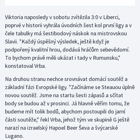
Short track
Viktoria naposledy v sobotu zvítězila 3:0 v Liberci,
Sportovní střelba
poprvé v historii vyhrála úvodních šest kol první ligy a v
čele tabulky má šestibodový náskok na mistrovskou
Stolní tenis
Slavii. "Každý úspěšný výsledek, ještě když je
podpořený kvalitní hrou, dodává hráčům sebevědomí.
Triatlon
To bychom právě měli ukázat i tady v Rumunsku,"
Veslování
konstatoval Vrba.
Na druhou stranu nechce srovnávat domácí soutěž a
Vodní slalom
základní fázi Evropské ligy. "Začínáme se Steauou úplně
Volejbal
novou soutěž. Jsme na startu šesti zápasů a sčítat
body se budou až v prosinci. Já hlavně věřím tomu, že
Ostatní
budeme mít tolik bodů, abychom postoupili do jarní
části soutěže," řekl Vrba, jehož tým ve skupině G ještě
narazí na izraelský Hapoel Beer Ševa a švýcarské
Lugano.