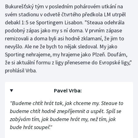
Bukurešťský tým v posledním pohárovém utkání na
Moderní pětiboj
svém stadionu v odvetě čtvrtého předkola LM utrpěl
debakl 1:5 se Sportingem Lisabon. "Steaua odehrála
Motorsport
podobný zápas jako my s ní doma. V prvním zápase
remizovali a doma byli asi hodně zklamaní, že jim to
Olympijské hry
nevyšlo. Ale ne že bych to nějak sledoval. My jako
Parasport
Sporting nehrajeme, my hrajeme jako Plzeň. Doufám,
že si aktuální formu z ligy přeneseme do Evropské ligy,"
Plavání
prohlásil Vrba.
Plážový volejbal
Pavel Vrba:
Ragby
"Budeme chtít hrát tak, jak chceme my. Steaue to
budeme chtít hodně znepříjemnit a uspět. Spíš se
Rychlobruslení
zabývám tím, jak budeme hrát my, než tím, jak
bude hrát soupeř."
Rychlostní kanoistika