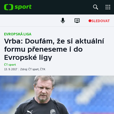
POPULÁRNÍ
SLEDOVAT
ME v atletice
EVROPSKÁ LIGA
Vrba: Doufám, že si aktuální
ME v plavání
formu přeneseme i do
Evropské ligy
Fotbal
ČT sport
Hokej
13. 9. 2017
|
Zdroj:
ČT sport
,
ČTK
Tenis
DALŠÍ SPORTY
Americký fotbal
NEPŘEHLÉDNĚTE