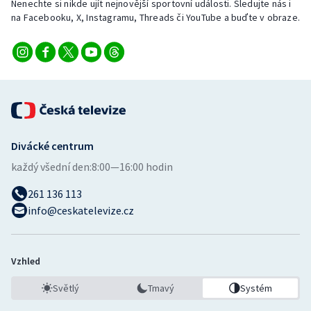
Nenechte si nikde ujít nejnovější sportovní události. Sledujte nás i
na Facebooku, X, Instagramu, Threads či YouTube a buďte v obraze.
Divácké centrum
každý všední den:
8:00—16:00 hodin
261 136 113
info@ceskatelevize.cz
Vzhled
Světlý
Tmavý
Systém