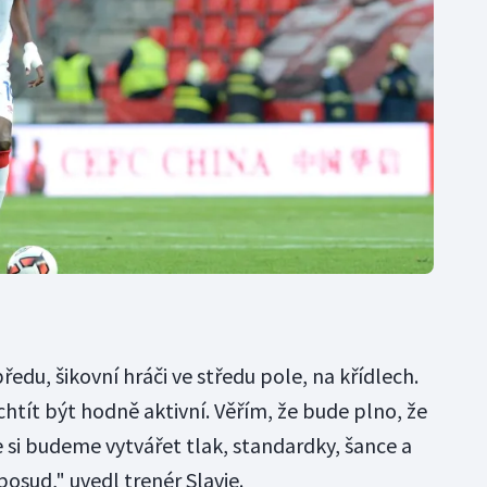
edu, šikovní hráči ve středu pole, na křídlech.
ít být hodně aktivní. Věřím, že bude plno, že
 si budeme vytvářet tlak, standardky, šance a
osud," uvedl trenér Slavie.