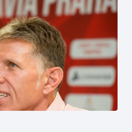
Moderní pětiboj
Triatlon
Motorsport
Veslování
Olympijské hry
Vodní slalom
Parasport
Volejbal
Plavání
Ostatní
Plážový volejbal