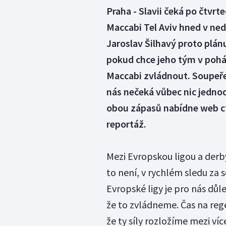
Praha - Slavii čeká po čtvr
Maccabi Tel Aviv hned v nedě
Jaroslav Šilhavý proto plánu
pokud chce jeho tým v pohá
Maccabi zvládnout. Soupeře 
nás nečeká vůbec nic jednod
obou zápasů nabídne web c
reportáž.
Mezi Evropskou ligou a derb
to není, v rychlém sledu za
Evropské ligy je pro nás důle
že to zvládneme. Čas na reg
že ty síly rozložíme mezi víc