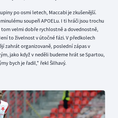
kupiny po osmi letech, Maccabi je zkušenější.
 minulému soupeři APOELu. I ti hráči jsou trochu
na tom velmi dobře rychlostně a dovednostně,
ní to živelnost v útočné fázi. V předkolech
ějí zahrát organizovaně, poslední zápas v
 tým, jako když v neděli budeme hrát se Spartou,
my bych je řadil," řekl Šilhavý.