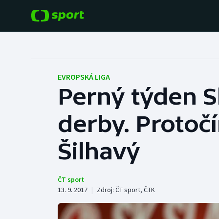
POPULÁRNÍ
DALŠÍ SPORTY
Fotbal
Americký fotbal
EVROPSKÁ LIGA
Perný týden Sl
Hokej
Baseball a softbal
derby. Protoč
Tenis
Basketbal
Atletika
Šilhavý
Biatlon
Cyklistika
Boby a skeleton
ČT sport
13. 9. 2017
|
Zdroj:
ČT sport
,
ČTK
Box