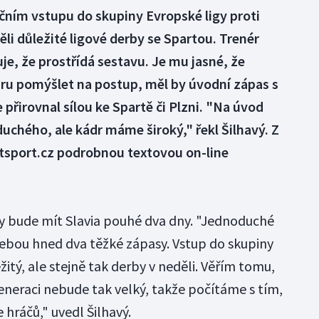
tečním vstupu do skupiny Evropské ligy proti
li důležité ligové derby se Spartou. Trenér
je, že prostřídá sestavu. Je mu jasné, že
ru pomýšlet na postup, měl by úvodní zápas s
přirovnal sílou ke Spartě či Plzni. "Na úvod
uchého, ale kádr máme široký," řekl Šilhavý. Z
tsport.cz podrobnou textovou on-line
y bude mít Slavia pouhé dva dny. "Jednoduché
 sebou hned dva těžké zápasy. Vstup do skupiny
žitý, ale stejně tak derby v neděli. Věřím tomu,
eneraci nebude tak velký, takže počítáme s tím,
e hráčů," uvedl Šilhavý.