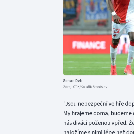
Simon Deli
Zdroj:
ČTK/Kolařík Stanislav
"Jsou nebezpeční ve hře dopř
My hrajeme doma, budeme cht
nás diváci poženou vpřed. Že
naložíme s nimi lépe než dop