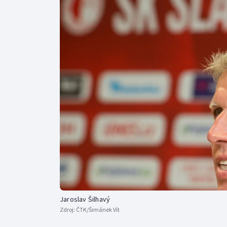
Curling
Dostihy
Florbal
Futsal
Golf
Gymnastika
Jaroslav Šilhavý
Zdroj:
ČTK/Šimánek Vít