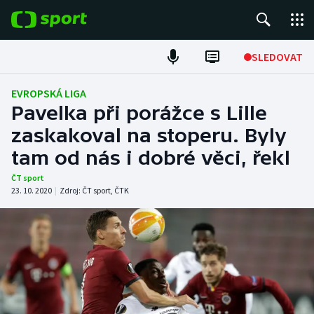
POPULÁRNÍ
SLEDOVAT
Fotbal
EVROPSKÁ LIGA
Pavelka při porážce s Lille
Hokej
zaskakoval na stoperu. Byly
tam od nás i dobré věci, řekl
Tenis
ČT sport
Atletika
23. 10. 2020
|
Zdroj:
ČT sport
,
ČTK
Cyklistika
DALŠÍ SPORTY
Americký fotbal
NEPŘEHLÉDNĚTE