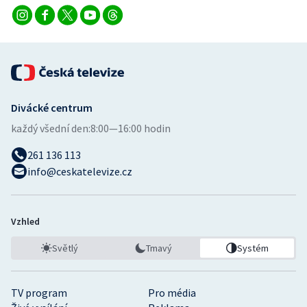
Divácké centrum
každý všední den:
8:00—16:00 hodin
261 136 113
info@ceskatelevize.cz
Vzhled
Světlý
Tmavý
Systém
TV program
Pro média