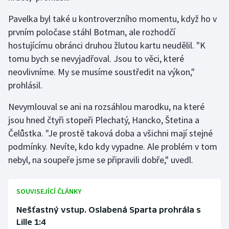
Stolní tenis
Pavelka byl také u kontroverzního momentu, když ho v
prvním poločase stáhl Botman, ale rozhodčí
Triatlon
hostujícímu obránci druhou žlutou kartu neudělil. "K
Veslování
tomu bych se nevyjadřoval. Jsou to věci, které
neovlivníme. My se musíme soustředit na výkon,"
Vodní slalom
prohlásil.
Volejbal
Nevymlouval se ani na rozsáhlou marodku, na které
jsou hned čtyři stopeři Plechatý, Hancko, Štetina a
Ostatní
Čelůstka. "Je prostě taková doba a všichni mají stejné
podmínky. Nevíte, kdo kdy vypadne. Ale problém v tom
nebyl, na soupeře jsme se připravili dobře," uvedl.
SOUVISEJÍCÍ ČLÁNKY
Nešťastný vstup. Oslabená Sparta prohrála s
Lille 1:4