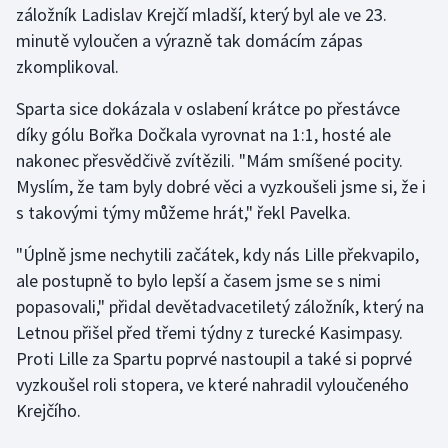
záložník Ladislav Krejčí mladší, který byl ale ve 23.
minutě vyloučen a výrazně tak domácím zápas
Gymnastika
zkomplikoval.
Házená
Sparta sice dokázala v oslabení krátce po přestávce
díky gólu Bořka Dočkala vyrovnat na 1:1, hosté ale
Jezdectví
nakonec přesvědčivě zvítězili. "Mám smíšené pocity.
Myslím, že tam byly dobré věci a vyzkoušeli jsme si, že i
Judo
s takovými týmy můžeme hrát," řekl Pavelka.
Krasobruslení
"Úplně jsme nechytili začátek, kdy nás Lille překvapilo,
ale postupně to bylo lepší a časem jsme se s nimi
Lezení
popasovali," přidal devětadvacetiletý záložník, který na
Letnou přišel před třemi týdny z turecké Kasimpasy.
Lyže a snowboard
Proti Lille za Spartu poprvé nastoupil a také si poprvé
Moderní pětiboj
vyzkoušel roli stopera, ve které nahradil vyloučeného
Krejčího.
Motorsport