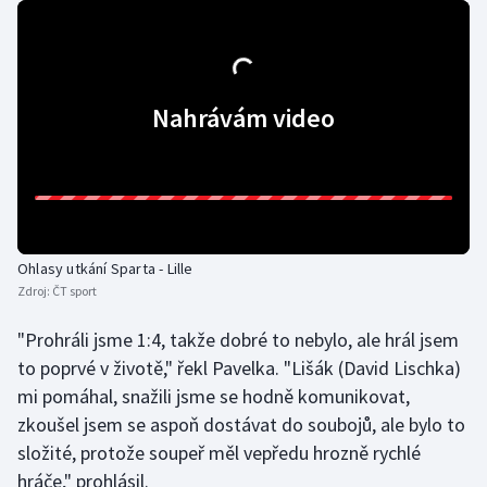
Olympijské hry
Parasport
Nahrávám video
Plavání
Plážový volejbal
Ragby
Ohlasy utkání Sparta - Lille
Rychlobruslení
Zdroj:
ČT sport
"Prohráli jsme 1:4, takže dobré to nebylo, ale hrál jsem
Rychlostní kanoistika
to poprvé v životě," řekl Pavelka. "Lišák (David Lischka)
mi pomáhal, snažili jsme se hodně komunikovat,
Short track
zkoušel jsem se aspoň dostávat do soubojů, ale bylo to
Sportovní střelba
složité, protože soupeř měl vepředu hrozně rychlé
hráče," prohlásil.