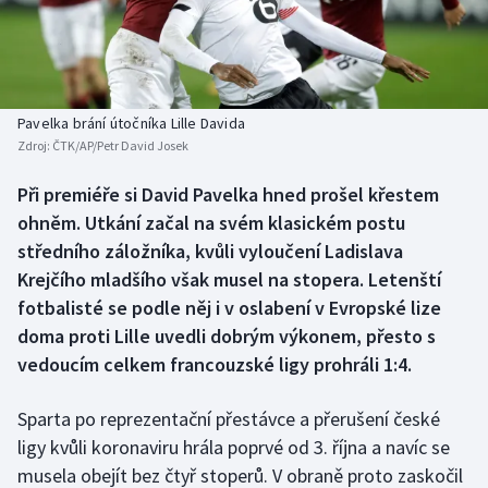
Baseball a softbal
Soutěže
Basketbal
Historické návraty
Biatlon
Aplikace ČT sport
Pavelka brání útočníka Lille Davida
Zdroj:
ČTK/AP/Petr David Josek
Boby a skeleton
AZ kvíz
Při premiéře si David Pavelka hned prošel křestem
ohněm. Utkání začal na svém klasickém postu
Box
středního záložníka, kvůli vyloučení Ladislava
Curling
Krejčího mladšího však musel na stopera. Letenští
fotbalisté se podle něj i v oslabení v Evropské lize
Dostihy
doma proti Lille uvedli dobrým výkonem, přesto s
vedoucím celkem francouzské ligy prohráli 1:4.
Florbal
Sparta po reprezentační přestávce a přerušení české
Futsal
ligy kvůli koronaviru hrála poprvé od 3. října a navíc se
musela obejít bez čtyř stoperů. V obraně proto zaskočil
Golf