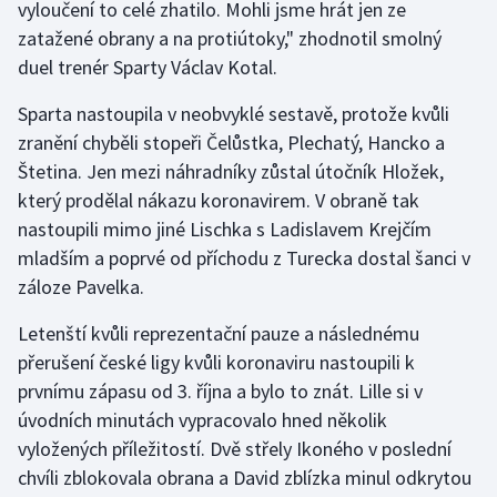
vyloučení to celé zhatilo. Mohli jsme hrát jen ze
zatažené obrany a na protiútoky," zhodnotil smolný
Gymnastika
duel trenér Sparty Václav Kotal.
Házená
Sparta nastoupila v neobvyklé sestavě, protože kvůli
zranění chyběli stopeři Čelůstka, Plechatý, Hancko a
Jezdectví
Štetina. Jen mezi náhradníky zůstal útočník Hložek,
který prodělal nákazu koronavirem. V obraně tak
Judo
nastoupili mimo jiné Lischka s Ladislavem Krejčím
mladším a poprvé od příchodu z Turecka dostal šanci v
Krasobruslení
záloze Pavelka.
Lezení
Letenští kvůli reprezentační pauze a následnému
přerušení české ligy kvůli koronaviru nastoupili k
Lyže a snowboard
prvnímu zápasu od 3. října a bylo to znát. Lille si v
úvodních minutách vypracovalo hned několik
Moderní pětiboj
vyložených příležitostí. Dvě střely Ikoného v poslední
chvíli zblokovala obrana a David zblízka minul odkrytou
Motorsport