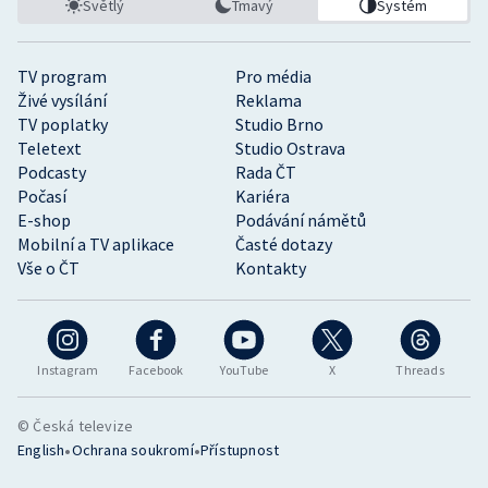
Světlý
Tmavý
Systém
TV program
Pro média
Živé vysílání
Reklama
TV poplatky
Studio Brno
Teletext
Studio Ostrava
Podcasty
Rada ČT
Počasí
Kariéra
E-shop
Podávání námětů
Mobilní a TV aplikace
Časté dotazy
Vše o ČT
Kontakty
Instagram
Facebook
YouTube
X
Threads
© Česká televize
•
•
English
Ochrana soukromí
Přístupnost