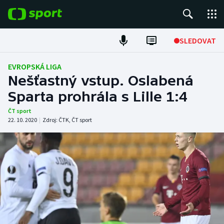
POPULÁRNÍ
SLEDOVAT
Fotbal
EVROPSKÁ LIGA
Nešťastný vstup. Oslabená
Hokej
Sparta prohrála s Lille 1:4
Tenis
ČT sport
22. 10. 2020
|
Zdroj:
ČTK
,
ČT sport
Atletika
Cyklistika
DALŠÍ SPORTY
Americký fotbal
NEPŘEHLÉDNĚTE