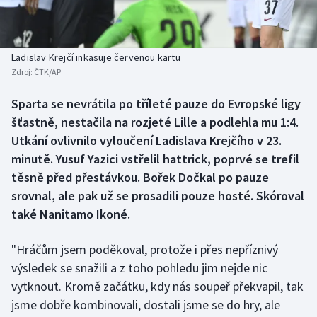
Baseball a softbal
Soutěže
Basketbal
Historické návraty
Ladislav Krejčí inkasuje červenou kartu
Zdroj:
ČTK/AP
Biatlon
Aplikace ČT sport
Sparta se nevrátila po tříleté pauze do Evropské ligy
Boby a skeleton
AZ kvíz
šťastně, nestačila na rozjeté Lille a podlehla mu 1:4.
Utkání ovlivnilo vyloučení Ladislava Krejčího v 23.
Box
minutě. Yusuf Yazici vstřelil hattrick, poprvé se trefil
těsně před přestávkou. Bořek Dočkal po pauze
Curling
srovnal, ale pak už se prosadili pouze hosté. Skóroval
také Nanitamo Ikoné.
Dostihy
Florbal
"Hráčům jsem poděkoval, protože i přes nepříznivý
výsledek se snažili a z toho pohledu jim nejde nic
Futsal
vytknout. Kromě začátku, kdy nás soupeř překvapil, tak
jsme dobře kombinovali, dostali jsme se do hry, ale
Golf