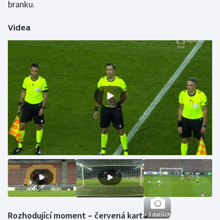
branku.
Olympijské hry
Videa
Parasport
Plavání
Plážový volejbal
Ragby
Rychlobruslení
Rychlostní kanoistika
Short track
Sportovní střelba
Rozhodující moment –⁠ červená karta
+ 5 dalších