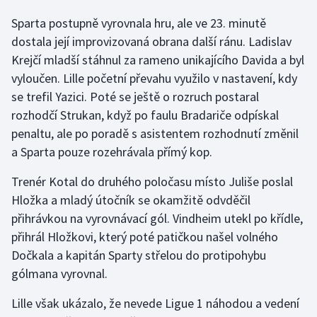
Stolní tenis
Sparta postupně vyrovnala hru, ale ve 23. minutě
dostala její improvizovaná obrana další ránu. Ladislav
Triatlon
Krejčí mladší stáhnul za rameno unikajícího Davida a byl
vyloučen. Lille početní převahu využilo v nastavení, kdy
Veslování
se trefil Yazici. Poté se ještě o rozruch postaral
Vodní slalom
rozhodčí Strukan, když po faulu Bradariče odpískal
penaltu, ale po poradě s asistentem rozhodnutí změnil
Volejbal
a Sparta pouze rozehrávala přímý kop.
Ostatní
Trenér Kotal do druhého poločasu místo Juliše poslal
Hložka a mladý útočník se okamžitě odvděčil
přihrávkou na vyrovnávací gól. Vindheim utekl po křídle,
přihrál Hložkovi, který poté patičkou našel volného
Dočkala a kapitán Sparty střelou do protipohybu
gólmana vyrovnal.
Lille však ukázalo, že nevede Ligue 1 náhodou a vedení