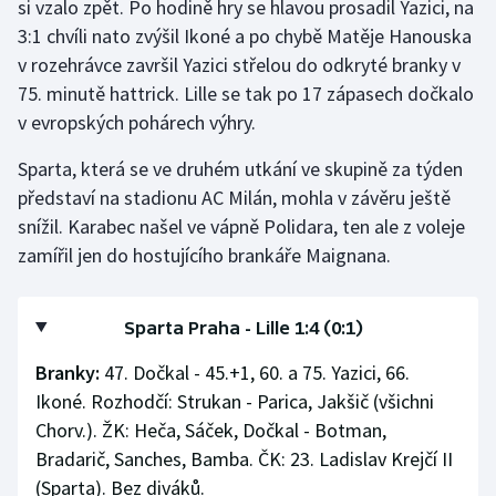
si vzalo zpět. Po hodině hry se hlavou prosadil Yazici, na
3:1 chvíli nato zvýšil Ikoné a po chybě Matěje Hanouska
v rozehrávce završil Yazici střelou do odkryté branky v
75. minutě hattrick. Lille se tak po 17 zápasech dočkalo
v evropských pohárech výhry.
Sparta, která se ve druhém utkání ve skupině za týden
představí na stadionu AC Milán, mohla v závěru ještě
snížil. Karabec našel ve vápně Polidara, ten ale z voleje
zamířil jen do hostujícího brankáře Maignana.
Sparta Praha - Lille 1:4 (0:1)
Branky:
47. Dočkal - 45.+1, 60. a 75. Yazici, 66.
Ikoné. Rozhodčí: Strukan - Parica, Jakšič (všichni
Chorv.). ŽK: Heča, Sáček, Dočkal - Botman,
Bradarič, Sanches, Bamba. ČK: 23. Ladislav Krejčí II
(Sparta). Bez diváků.