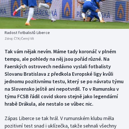
Baseball a softbal
Soutěže
Basketbal
Historické návraty
Biatlon
Aplikace ČT sport
Radost fotbalistů Liberce
Zdroj:
ČTK/Černý Vít
Boby a skeleton
AZ kvíz
Tak vám nějak nevím. Máme tady koronáč v plném
tempu, ale pohledy na něj jsou pořád různé. Na
Box
Faerských ostrovech nedávno vyslali fotbalisty
Curling
Slovanu Bratislava z předkola Evropské ligy kvůli
jednomu pozitivnímu testu, který se po návratu týmu
Dostihy
na Slovensko ještě ani nepotvrdil. To v Rumunsku v
týmu FCSB řádil covid skoro stejně jako legendární
Florbal
hrabě Drákula, ale nestalo se vůbec nic.
Futsal
Zápas Liberce se tak hrál. V rumunském klubu měla
pozitivní test snad i uklízečka, takže sehnali všechny
Golf