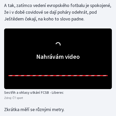
A tak, zatímco vedení evropského fotbalu je spokojené,
Olympijské hry
že i v době covidové se dají poháry odehrát, pod
Ještědem čekají, na koho to slovo padne.
Parasport
Plavání
Plážový volejbal
Nahrávám video
Ragby
Rychlobruslení
Rychlostní kanoistika
Sestřih a ohlasy utkání FCSB - Liberec
Short track
Zdroj:
ČT sport
Sportovní střelba
Zkrátka měří se různými metry.