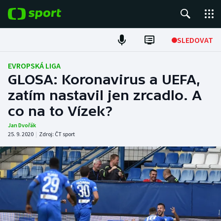
POPULÁRNÍ
SLEDOVAT
Fotbal
EVROPSKÁ LIGA
GLOSA: Koronavirus a UEFA,
Hokej
zatím nastavil jen zrcadlo. A
co na to Vízek?
Tenis
Jan Dvořák
Atletika
25. 9. 2020
|
Zdroj:
ČT sport
Cyklistika
DALŠÍ SPORTY
Americký fotbal
NEPŘEHLÉDNĚTE