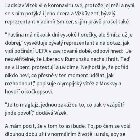
Stolní tenis
Ladislav Vízek ví o koronaviru své, protože jej měl a nyní
se s ním potýká i jeho dcera a Vízkův zeť, bývalý
Triatlon
reprezentant Vladimír Šmicer, si jím právě prošel také.
"Pavlína má několik dní vysoké horečky, ale Šmíca už je
Veslování
dobrej," vysvětluje bývalý reprezentant a na dotaz, jak
Vodní slalom
vidí počínání UEFA v zavirované době, odpoví hned: "Je
neuvěřitelné, že Liberec v Rumunsku nechali hrát. Teď
Volejbal
se v Liberci protestují a uvidíme. Nejhorší je, že pořád
nikdo neví, co přesně v ten moment udělat, jak
Ostatní
rozhodnout," popisuje olympijský vítěz z Moskvy a
hovoří o kočkopsovi.
"Je to maglajz, jednou zakážou to, co pak v vzápětí
jinde povolí," dodává Vízek.
A mám pocit, že v tom to asi bude. To, po čem se volá
dlouhou dobu už i v normálním životě i u nás, aby se