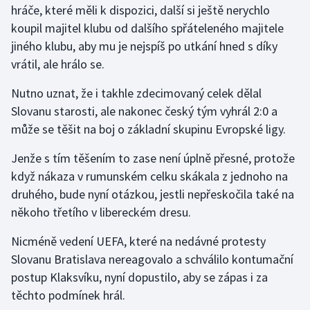
hráče, které měli k dispozici, další si ještě nerychlo
koupil majitel klubu od dalšího spřáteleného majitele
Gymnastika
jiného klubu, aby mu je nejspíš po utkání hned s díky
vrátil, ale hrálo se.
Házená
Nutno uznat, že i takhle zdecimovaný celek dělal
Jezdectví
Slovanu starosti, ale nakonec český tým vyhrál 2:0 a
může se těšit na boj o základní skupinu Evropské ligy.
Judo
Jenže s tím těšením to zase není úplně přesné, protože
Krasobruslení
když nákaza v rumunském celku skákala z jednoho na
druhého, bude nyní otázkou, jestli nepřeskočila také na
Lezení
někoho třetího v libereckém dresu.
Lyže a snowboard
Nicméně vedení UEFA, které na nedávné protesty
Slovanu Bratislava nereagovalo a schválilo kontumační
Moderní pětiboj
postup Klaksvíku, nyní dopustilo, aby se zápas i za
těchto podmínek hrál.
Motorsport