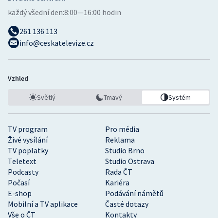
každý všední den:
8:00—16:00 hodin
261 136 113
info@ceskatelevize.cz
Vzhled
Světlý
Tmavý
Systém
TV program
Pro média
Živé vysílání
Reklama
TV poplatky
Studio Brno
Teletext
Studio Ostrava
Podcasty
Rada ČT
Počasí
Kariéra
E-shop
Podávání námětů
Mobilní a TV aplikace
Časté dotazy
Vše o ČT
Kontakty