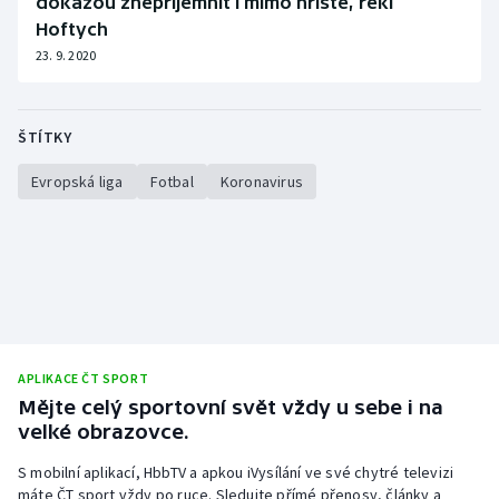
dokážou znepříjemnit i mimo hřiště, řekl
Hoftych
23. 9. 2020
ŠTÍTKY
Evropská liga
Fotbal
Koronavirus
APLIKACE ČT SPORT
Mějte celý sportovní svět vždy u sebe i na
velké obrazovce.
S mobilní aplikací, HbbTV a apkou iVysílání ve své chytré televizi
máte ČT sport vždy po ruce. Sledujte přímé přenosy, články a