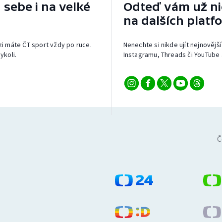
 sebe i na velké
Odteď vám už nic
na dalších platf
izi máte ČT sport vždy po ruce.
Nenechte si nikde ujít nejnovější
ykoli.
Instagramu, Threads či YouTube 
Č