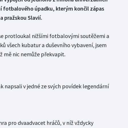
ní fotbalového úpadku, kterým končil zápas
a pražskou Slavií.
e protloukal nižšími fotbalovými soutěžemi a
ků všech kubatur a duševního vybavení, jsem
už mě nic nemůže překvapit.
k napsali v jedné ze svých povídek legendární
 hra pro dvaadvacet hráčů, v níž vždycky