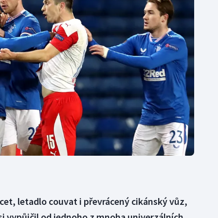
Moderní pětiboj
Triatlon
Motorsport
Veslování
Olympijské hry
Vodní slalom
Parasport
Volejbal
Plavání
Ostatní
Plážový volejbal
cet, letadlo couvat i převrácený cikánský vůz,
 si vypůjčil od jednoho z mnoha univerzálních