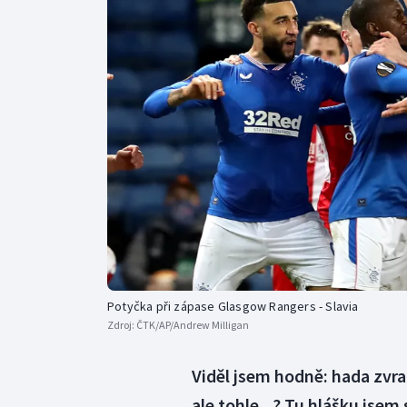
Curling
Dostihy
Florbal
Futsal
Golf
Gymnastika
Potyčka při zápase Glasgow Rangers - Slavia
Zdroj:
ČTK/AP/Andrew Milligan
Viděl jsem hodně: hada zvra
ale tohle...? Tu hlášku jsem