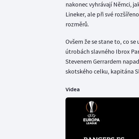
nakonec vyhrávají Němci, jak
Lineker, ale při své rozšířen
rozměrů.
Ovšem že se stane to, co se 
útrobách slavného Ibrox Pa
Stevenem Gerrardem napadl 
skotského celku, kapitána Sl
Videa