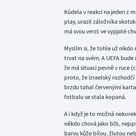
Kúdela v reakci na jeden z m
play, urazil záložníka skots
má svou verzi: ve vypjaté chv
Myslím si, že tohle už nikdo
trvat na svém. A UEFA bude 
že má situaci pevně v ruce (
proto, že izraelský rozhodč
brzdu tahal červenými kartam
fotbalu se stala kopaná.
A i když je to možná nekorekt
někdo chová jako blb, nejspíš
barvu kůže bílou, žlutou ne