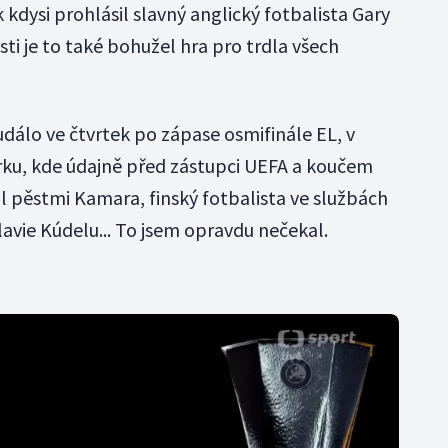
 kdysi prohlásil slavný anglický fotbalista Gary
osti je to také bohužel hra pro trdla všech
událo ve čtvrtek po zápase osmifinále EL, v
rku, kde údajně před zástupci UEFA a koučem
pěstmi Kamara, finský fotbalista ve službách
avie Kúdelu... To jsem opravdu nečekal.