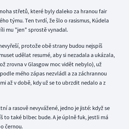
noha střetů, které byly daleko za hranou fair
kého týmu. Ten tvrdí, že šlo o rasismus, Kúdela
íli mu "jen" sprostě vynadal.
 nevyřeší, protože obě strany budou nejspíš
muset udělat resumé, aby si nezadala a ukázala,
což zrovna v Glasgow moc vidět nebylo), už
í podle mého zápas nezvládl a za záchrannou
i až v době, kdy už se to ubrzdit nedalo a z
ní a rasově nevyvážené, jedno je jisté: když se
 to také blbec bude. A je úplně fuk, jestli má
bo černou.