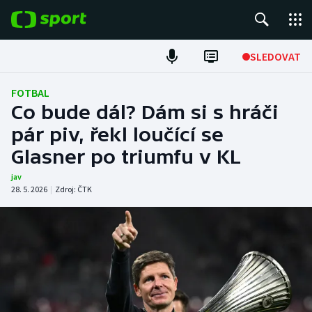
POPULÁRNÍ
SLEDOVAT
Fotbal
FOTBAL
Co bude dál? Dám si s hráči
Hokej
pár piv, řekl loučící se
Glasner po triumfu v KL
Tenis
jav
Atletika
28. 5. 2026
|
Zdroj:
ČTK
Cyklistika
DALŠÍ SPORTY
Americký fotbal
NEPŘEHLÉDNĚTE