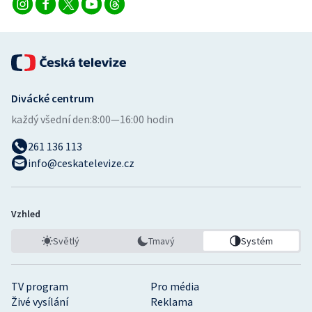
Divácké centrum
každý všední den:
8:00—16:00 hodin
261 136 113
info@ceskatelevize.cz
Vzhled
Světlý
Tmavý
Systém
TV program
Pro média
Živé vysílání
Reklama