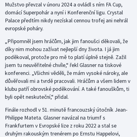
Mužstvo převzal v únoru 2024 a ovládl s ním FA Cup,
domácí Superpohár a nyní i Konferenční ligu. Crystal
Gymnastika
Palace předtím nikdy nezískal cennou trofej ani nehrál
evropské poháry.
Házená
„Připomněl jsem hráčům, jak jim fanoušci děkovali, že
Jezdectví
díky nim mohou zažívat nejlepší dny života. I já jim
poděkoval, protože pro mě to platí úplně stejně. Zažil
Judo
jsem tu neuvěřitelné chvíle,“ řekl Glasner na tiskové
konferenci. „Všichni věděli, že mám vysoké nároky, ale
Krasobruslení
důvěřovali mi a tvrdě pracovali. Hráčům a všem lidem v
Lezení
klubu patří obrovské poděkování. A také fanouškům, ti
byli opět neskuteční,“ přidal.
Lyže a snowboard
Finále rozhodl v 51. minutě francouzský útočník Jean-
Moderní pětiboj
Philippe Mateta. Glasner navázal na triumf s
Frankfurtem v Evropské lize z roku 2022 a stal se
Motorsport
druhým rakouským trenérem po Ernstu Happelovi,