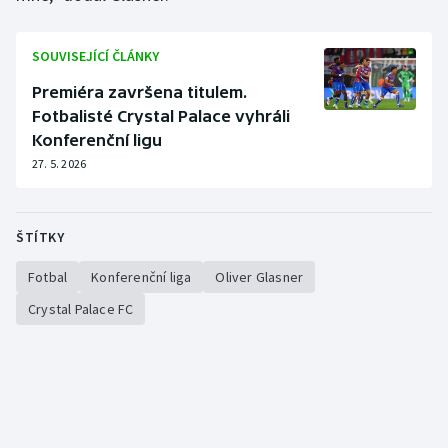
Stolní tenis
SOUVISEJÍCÍ ČLÁNKY
Triatlon
Premiéra završena titulem.
Veslování
Fotbalisté Crystal Palace vyhráli
Konferenční ligu
Vodní slalom
27. 5. 2026
Volejbal
ŠTÍTKY
Ostatní
Fotbal
Konferenční liga
Oliver Glasner
Crystal Palace FC