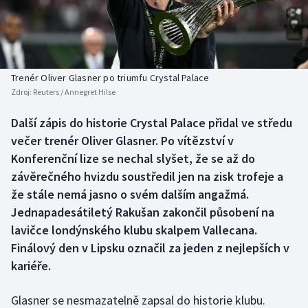
Baseball a softbal
Soutěže
Basketbal
Historické návraty
Biatlon
Aplikace ČT sport
Trenér Oliver Glasner po triumfu Crystal Palace
Zdroj:
Reuters / Annegret Hilse
Boby a skeleton
AZ kvíz
Další zápis do historie Crystal Palace přidal ve středu
večer trenér Oliver Glasner. Po vítězství v
Box
Konferenční lize se nechal slyšet, že se až do
Curling
závěrečného hvizdu soustředil jen na zisk trofeje a
že stále nemá jasno o svém dalším angažmá.
Dostihy
Jednapadesátiletý Rakušan zakončil působení na
lavičce londýnského klubu skalpem Vallecana.
Florbal
Finálový den v Lipsku označil za jeden z nejlepších v
kariéře.
Futsal
Glasner se nesmazatelně zapsal do historie klubu.
Golf