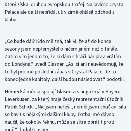
který získal druhou evropskou trofej. Na lavičce Crystal
Olympijské hry
Palace ale další nepřidá, už v zimě ohlásil odchod z
klubu.
Parasport
Plavání
„Co bude dál? Kdo mě zná, tak ví, že až do konce
sezony jsem nepřemýšlel o ničem jiném než o finále.
Plážový volejbal
Zatím vím jenom to, že si dám s hráči pár piv a vrátím
do Londýna,“ uvedl Glasner. „Asi si ani neuvědomuji, že
Ragby
to byl pro mě poslední zápas v Crystal Palace. Je to
konec jedné kapitoly, další budou následovat,“ podotkl.
Rychlobruslení
Německá média spojují Glasnera s angažmá v Bayeru
Rychlostní kanoistika
Leverkusen, za který hraje český reprezentační útočník
Patrik Schick. „Nic jsem neřešil, neměl jsem chuť ani sílu
Short track
se bavit s nějakými dalšími kluby. Fotbal mě dávno
Sportovní střelba
naučil, že cokoliv řeknu, může se zítra obrátit proti
mně,“ dodal Glasner.