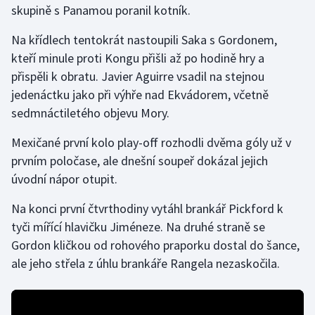
skupině s Panamou poranil kotník.
Na křídlech tentokrát nastoupili Saka s Gordonem,
kteří minule proti Kongu přišli až po hodině hry a
přispěli k obratu. Javier Aguirre vsadil na stejnou
jedenáctku jako při výhře nad Ekvádorem, včetně
sedmnáctiletého objevu Mory.
Mexičané první kolo play-off rozhodli dvěma góly už v
prvním poločase, ale dnešní soupeř dokázal jejich
úvodní nápor otupit.
Na konci první čtvrthodiny vytáhl brankář Pickford k
tyči mířící hlavičku Jiméneze. Na druhé straně se
Gordon kličkou od rohového praporku dostal do šance,
ale jeho střela z úhlu brankáře Rangela nezaskočila.