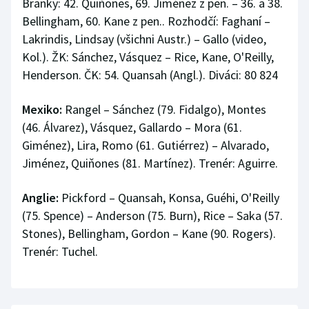
Branky: 42. Quiňones, 69. Jiménez z pen. – 36. a 38.
Bellingham, 60. Kane z pen.. Rozhodčí: Faghaní –
Lakrindis, Lindsay (všichni Austr.) – Gallo (video,
Kol.). ŽK: Sánchez, Vásquez – Rice, Kane, O'Reilly,
Henderson. ČK: 54. Quansah (Angl.). Diváci: 80 824
Mexiko:
Rangel – Sánchez (79. Fidalgo), Montes
(46. Álvarez), Vásquez, Gallardo – Mora (61.
Giménez), Lira, Romo (61. Gutiérrez) – Alvarado,
Jiménez, Quiňones (81. Martínez). Trenér: Aguirre.
Anglie:
Pickford – Quansah, Konsa, Guéhi, O'Reilly
(75. Spence) – Anderson (75. Burn), Rice – Saka (57.
Stones), Bellingham, Gordon – Kane (90. Rogers).
Trenér: Tuchel.