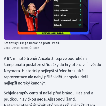
Statistiky Erlinga Haalanda proti Brazílii
Zdroj:
Opta/Reuters/ČT sport
V 67. minutě trenér Ancelotti teprve podruhé na
šampionátu poslal ze střídačky do hry ofenzivní hvězdu
Neymara. Historicky nejlepší střelec brazilské
reprezentace ale nebyl příliš vidět, naopak udeřil
nejlepší norský kanonýr.
Schjelderupův centr si našel před bránou Haaland a
prudkou hlavičkou nedal Alissonovi šanci.
Pětadvacetiletý útočník skóroval i při svém čtvrtém