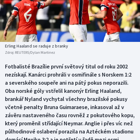
Baseball a softbal
Soutěže
Basketbal
Historické návraty
Biatlon
Aplikace ČT sport
Erling Haaland se raduje z branky
Boby a skeleton
AZ kvíz
Zdroj:
REUTERS/Dylan Martinez
Box
Fotbalisté Brazílie první světový titul od roku 2002
nezískají. Kanárci prohráli v osmifinále s Norskem 1:2
Curling
a severského soupeře ani na pátý pokus neporazili.
Oba norské góly vstřelil kanonýr Erling Haaland,
Dostihy
brankář Nyland vychytal všechny brazilské pokusy
včetně penalty Bruna Guimaraese, inkasoval až v
Florbal
závěru nastaveného času rovněž z pokutového kopu,
který proměnil střídající Neymar. Anglie i přes víc než
Futsal
půlhodinové oslabení porazila na Aztéckém stadionu
domácí Mexiko 3:2 a je potřetí v řadě mezi osmi
Golf