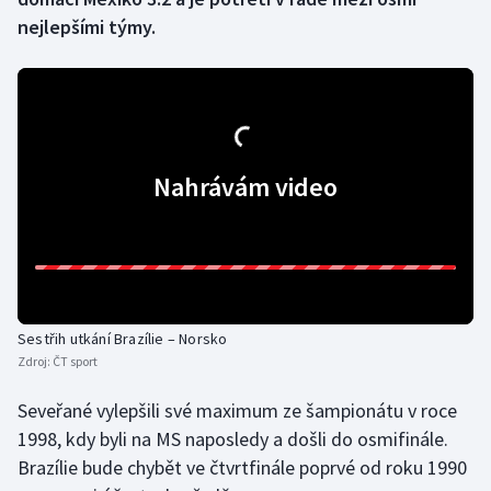
nejlepšími týmy.
Gymnastika
Házená
Jezdectví
Nahrávám video
Judo
Krasobruslení
Lezení
Sestřih utkání Brazílie – Norsko
Zdroj:
ČT sport
Lyže a snowboard
Seveřané vylepšili své maximum ze šampionátu v roce
Moderní pětiboj
1998, kdy byli na MS naposledy a došli do osmifinále.
Brazílie bude chybět ve čtvrtfinále poprvé od roku 1990
Motorsport