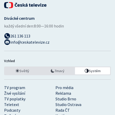
Divácké centrum
každý všední den:
8:00—16:00 hodin
261 136 113
info@ceskatelevize.cz
Vzhled
Světlý
Tmavý
Systém
TV program
Pro média
Živé vysílání
Reklama
TV poplatky
Studio Brno
Teletext
Studio Ostrava
Podcasty
Rada ČT