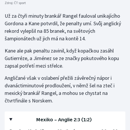
Zdroj:
ČT sport
Už za čtyři minuty brankář Rangel fauloval unikajícího
Gordona a Kane potvrdil, že penalty umí. Svůj anglický
rekord vylepšil na 85 branek, na světových
šampionátech už jich má na kontě 14.
Kane ale pak penaltu zavinil, když kopačkou zasáhl
Gutierréze, a Jiménez se ze značky pokutového kopu
zapsal potřetí mezi střelce.
Angličané však v oslabení přežili závěrečný nápor i
dvanáctiminutové prodloužení, v němž šel na zteč i
mexický brankář Rangel, a mohou se chystat na
čtvrtfinále s Norskem.
Mexiko – Anglie 2:3 (1:2)