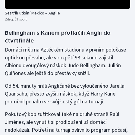
Sestřih utkání Mexiko – Anglie
Zdroj:
ČT sport
Bellingham s Kanem protlačili Anglii do
čtvrtfinále
Domácí měli na Aztéckém stadionu v prvním poločase
optickou převahu, ale v rozpětí 98 sekund zajistil
Albionu dvougólový náskok Jude Bellingham. Julián
Quiňones ale ještě do přestávky snížil.
Od 54. minuty hráli Angličané bez vyloučeného Jarella
Quansaha, přesto zvýšili náskok, když Harry Kane
proměnil penaltu ve svůj šestý gól na turnaji.
Pokutový kop zužitkoval také na druhé straně Raúl
Jiménez, ale vynutit si prodloužení už domácí
nedokázali. Potřetí na turnaji ovlivnilo program počasí,