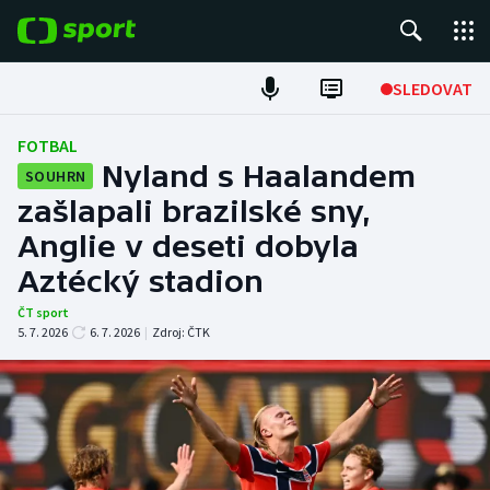
POPULÁRNÍ
SLEDOVAT
Fotbal
FOTBAL
Nyland s Haalandem
SOUHRN
Hokej
zašlapali brazilské sny,
Anglie v deseti dobyla
Tenis
Aztécký stadion
Atletika
ČT sport
5. 7. 2026
6. 7. 2026
|
Zdroj:
ČTK
Cyklistika
DALŠÍ SPORTY
Americký fotbal
NEPŘEHLÉDNĚTE