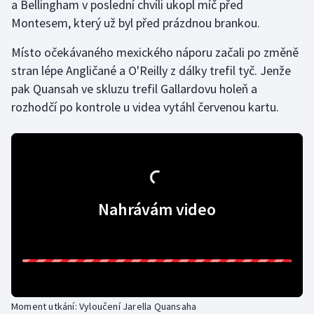
a Bellingham v poslední chvíli ukopl míč před
Montesem, který už byl před prázdnou brankou.
Místo očekávaného mexického náporu začali po změně
stran lépe Angličané a O'Reilly
z dálky trefil tyč. Jenže
pak Quansah ve skluzu trefil Gallardovu holeň a
rozhodčí po kontrole u videa vytáhl červenou kartu.
Nahrávám video
Moment utkání: Vyloučení Jarella Quansaha