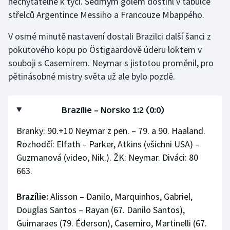
nechytatelně k tyči. Sedmým gólem dostihl v tabulce
střelců Argentince Messiho a Francouze Mbappého.
V osmé minutě nastavení dostali Brazilci další šanci z
pokutového kopu po Östigaardově úderu loktem v
souboji s Casemirem. Neymar s jistotou proměnil, pro
pětinásobné mistry světa už ale bylo pozdě.
Brazílie – Norsko 1:2 (0:0)
Branky: 90.+10 Neymar z pen. – 79. a 90. Haaland.
Rozhodčí: Elfath – Parker, Atkins (všichni USA) –
Guzmanová (video, Nik.). ŽK: Neymar. Diváci: 80
663.
Brazílie:
Alisson – Danilo, Marquinhos, Gabriel,
Douglas Santos – Rayan (67. Danilo Santos),
Guimaraes (79. Éderson), Casemiro, Martinelli (67.