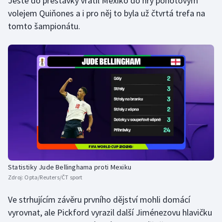
Ještě do přestávky vrátil Mexiko do hry pohotovým
volejem Quiňones a i pro něj to byla už čtvrtá trefa na
tomto šampionátu.
Statistiky Jude Bellinghama proti Mexiku
Zdroj:
Opta/Reuters/ČT sport
Ve strhujícím závěru prvního dějství mohli domácí
vyrovnat, ale Pickford vyrazil další Jiménezovu hlavičku