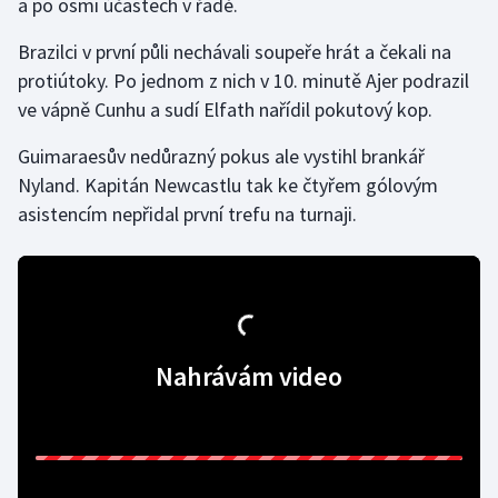
a po osmi účastech v řadě.
Olympijské hry
Brazilci v první půli nechávali soupeře hrát a čekali na
protiútoky. Po jednom z nich v 10. minutě Ajer podrazil
Parasport
ve vápně Cunhu a sudí Elfath nařídil pokutový kop.
Plavání
Guimaraesův nedůrazný pokus ale vystihl brankář
Nyland. Kapitán Newcastlu tak ke čtyřem gólovým
Plážový volejbal
asistencím nepřidal první trefu na turnaji.
Ragby
Rychlobruslení
Rychlostní kanoistika
Nahrávám video
Short track
Sportovní střelba