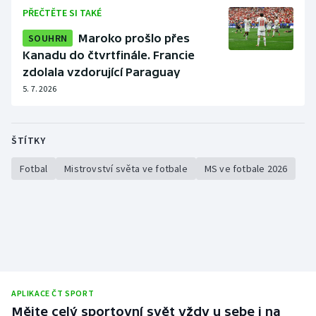
PŘEČTĚTE SI TAKÉ
SOUHRN
Maroko prošlo přes
Kanadu do čtvrtfinále. Francie
zdolala vzdorující Paraguay
5. 7. 2026
ŠTÍTKY
Fotbal
Mistrovství světa ve fotbale
MS ve fotbale 2026
APLIKACE ČT SPORT
Mějte celý sportovní svět vždy u sebe i na