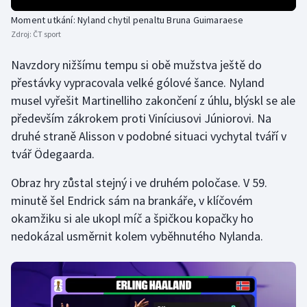
Stolní tenis
Moment utkání: Nyland chytil penaltu Bruna Guimaraese
Zdroj:
ČT sport
Triatlon
Navzdory nižšímu tempu si obě mužstva ještě do
Veslování
přestávky vypracovala velké gólové šance. Nyland
musel vyřešit Martinelliho zakončení z úhlu, blýskl se ale
Vodní slalom
především zákrokem proti Viníciusovi Júniorovi. Na
druhé straně Alisson v podobné situaci vychytal tváří v
Volejbal
tvář Ödegaarda.
Ostatní
Obraz hry zůstal stejný i ve druhém poločase. V 59.
minutě šel Endrick sám na brankáře, v klíčovém
okamžiku si ale ukopl míč a špičkou kopačky ho
nedokázal usměrnit kolem vyběhnutého Nylanda.