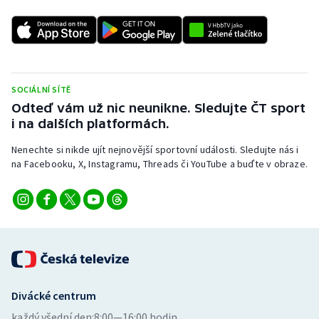
SOCIÁLNÍ SÍTĚ
Odteď vám už nic neunikne. Sledujte ČT sport
i na dalších platformách.
Nenechte si nikde ujít nejnovější sportovní události. Sledujte nás i
na Facebooku, X, Instagramu, Threads či YouTube a buďte v obraze.
Divácké centrum
každý všední den:
8:00—16:00 hodin