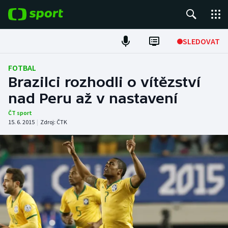
POPULÁRNÍ
SLEDOVAT
Fotbal
FOTBAL
Brazilci rozhodli o vítězství
Hokej
nad Peru až v nastavení
Tenis
ČT sport
15. 6. 2015
|
Zdroj:
ČTK
Atletika
Cyklistika
DALŠÍ SPORTY
Americký fotbal
NEPŘEHLÉDNĚTE