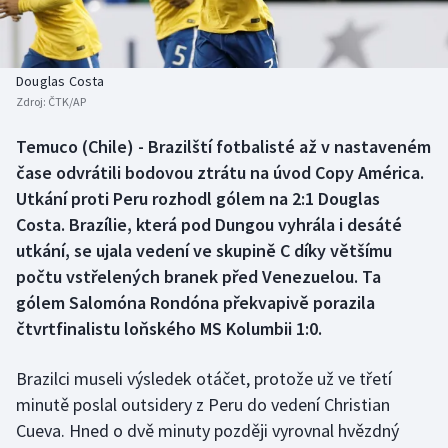
Baseball a softbal
Soutěže
Basketbal
Historické návraty
Douglas Costa
Zdroj:
ČTK/AP
Biatlon
Aplikace ČT sport
Temuco (Chile) - Brazilští fotbalisté až v nastaveném
Boby a skeleton
AZ kvíz
čase odvrátili bodovou ztrátu na úvod Copy América.
Utkání proti Peru rozhodl gólem na 2:1 Douglas
Box
Costa. Brazílie, která pod Dungou vyhrála i desáté
utkání, se ujala vedení ve skupině C díky většímu
Curling
počtu vstřelených branek před Venezuelou. Ta
gólem Salomóna Rondóna překvapivě porazila
Dostihy
čtvrtfinalistu loňského MS Kolumbii 1:0.
Florbal
Brazilci museli výsledek otáčet, protože už ve třetí
Futsal
minutě poslal outsidery z Peru do vedení Christian
Cueva. Hned o dvě minuty později vyrovnal hvězdný
Golf