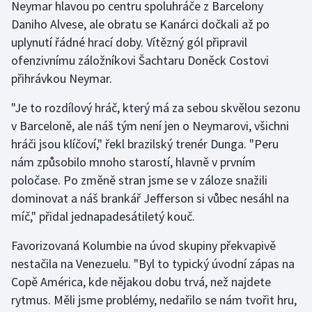
Neymar hlavou po centru spoluhráče z Barcelony
Daniho Alvese, ale obratu se Kanárci dočkali až po
Gymnastika
uplynutí řádné hrací doby. Vítězný gól připravil
ofenzivnímu záložníkovi Šachtaru Doněck Costovi
Házená
přihrávkou Neymar.
Jezdectví
"Je to rozdílový hráč, který má za sebou skvělou sezonu
v Barceloně, ale náš tým není jen o Neymarovi, všichni
Judo
hráči jsou klíčoví," řekl brazilský trenér Dunga. "Peru
nám způsobilo mnoho starostí, hlavně v prvním
Krasobruslení
poločase. Po změně stran jsme se v záloze snažili
dominovat a náš brankář Jefferson si vůbec nesáhl na
Lezení
míč," přidal jednapadesátiletý kouč.
Lyže a snowboard
Favorizovaná Kolumbie na úvod skupiny překvapivě
nestačila na Venezuelu. "Byl to typický úvodní zápas na
Moderní pětiboj
Copě América, kde nějakou dobu trvá, než najdete
rytmus. Měli jsme problémy, nedařilo se nám tvořit hru,
Motorsport