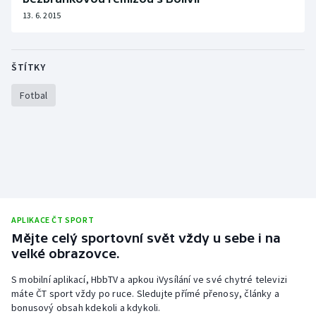
Stolní tenis
13. 6. 2015
Triatlon
ŠTÍTKY
Veslování
Fotbal
Vodní slalom
Volejbal
Ostatní
APLIKACE ČT SPORT
Mějte celý sportovní svět vždy u sebe i na
velké obrazovce.
S mobilní aplikací, HbbTV a apkou iVysílání ve své chytré televizi
máte ČT sport vždy po ruce. Sledujte přímé přenosy, články a
bonusový obsah kdekoli a kdykoli.