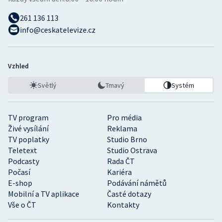
261 136 113
info@ceskatelevize.cz
Vzhled
Světlý
Tmavý
Systém
TV program
Pro média
Živé vysílání
Reklama
TV poplatky
Studio Brno
Teletext
Studio Ostrava
Podcasty
Rada ČT
Počasí
Kariéra
E-shop
Podávání námětů
Mobilní a TV aplikace
Časté dotazy
Vše o ČT
Kontakty