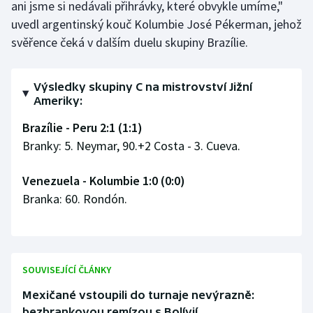
ani jsme si nedávali přihrávky, které obvykle umíme,"
Olympijské hry
uvedl argentinský kouč Kolumbie José Pékerman, jehož
svěřence čeká v dalším duelu skupiny Brazílie.
Parasport
Výsledky skupiny C na mistrovství Jižní
Plavání
Ameriky:
Plážový volejbal
Brazílie - Peru 2:1 (1:1)
Branky: 5. Neymar, 90.+2 Costa - 3. Cueva.
Ragby
Venezuela - Kolumbie 1:0 (0:0)
Rychlobruslení
Branka: 60. Rondón.
Rychlostní kanoistika
Short track
SOUVISEJÍCÍ ČLÁNKY
Sportovní střelba
Mexičané vstoupili do turnaje nevýrazně:
bezbrankovou remízou s Bolívií