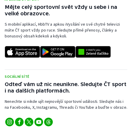
Mějte celý sportovní svět vždy u sebe i na
Olympijské hry
velké obrazovce.
Parasport
S mobilní aplikací, HbbTV a apkou iVysílání ve své chytré televizi
máte ČT sport vždy po ruce. Sledujte přímé přenosy, články a
bonusový obsah kdekoli a kdykoli.
Plavání
Plážový volejbal
Ragby
SOCIÁLNÍ SÍTĚ
Rychlobruslení
Odteď vám už nic neunikne. Sledujte ČT sport
i na dalších platformách.
Rychlostní kanoistika
Nenechte si nikde ujít nejnovější sportovní události. Sledujte nás i
na Facebooku, X, Instagramu, Threads či YouTube a buďte v obraze.
Short track
Sportovní střelba