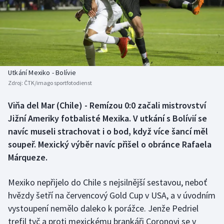
Baseball a softbal
Soutěže
Basketbal
Historické návraty
Biatlon
Aplikace ČT sport
Utkání Mexiko - Bolívie
Boby a skeleton
AZ kvíz
Zdroj:
ČTK/imago sportfotodienst
Box
Viňa del Mar (Chile) - Remízou 0:0 začali mistrovství
Jižní Ameriky fotbalisté Mexika. V utkání s Bolívií se
Curling
navíc museli strachovat i o bod, když více šancí měl
soupeř. Mexický výběr navíc přišel o obránce Rafaela
Dostihy
Márqueze.
Florbal
Mexiko nepřijelo do Chile s nejsilnější sestavou, neboť
hvězdy šetří na červencový Gold Cup v USA, a v úvodním
Futsal
vystoupení nemělo daleko k porážce. Jenže Pedriel
trefil tyč a proti mexickému brankáři Coronovi se v
Golf