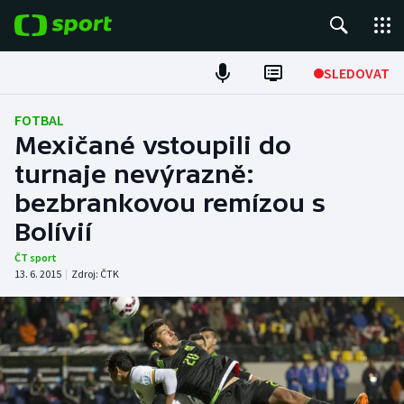
POPULÁRNÍ
SLEDOVAT
Fotbal
FOTBAL
Mexičané vstoupili do
Hokej
turnaje nevýrazně:
bezbrankovou remízou s
Tenis
Bolívií
Atletika
ČT sport
13. 6. 2015
|
Zdroj:
ČTK
Cyklistika
DALŠÍ SPORTY
Americký fotbal
NEPŘEHLÉDNĚTE