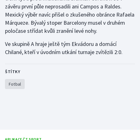
závěru první půle neprosadili ani Campos a Raldes.
Mexický výběr navíc přišel o zkušeného obránce Rafaela
Gymnastika
Márqueze. Bývalý stoper Barcelony musel v druhém
Házená
poločase střídat kvůli zranění levé nohy.
Ve skupině A hraje ještě tým Ekvádoru a domácí
Jezdectví
Chilané, kteří v úvodním utkání turnaje zvítězili 2:0.
Judo
ŠTÍTKY
Krasobruslení
Fotbal
Lezení
Lyže a snowboard
Moderní pětiboj
Motorsport
APLIKACE ČT SPORT