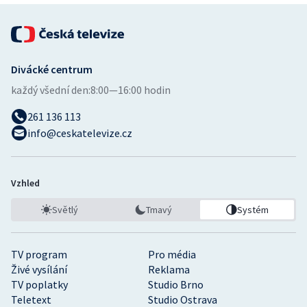
Stolní tenis
Triatlon
Divácké centrum
Veslování
každý všední den:
8:00—16:00 hodin
Vodní slalom
261 136 113
info@ceskatelevize.cz
Volejbal
Ostatní
Vzhled
Světlý
Tmavý
Systém
TV program
Pro média
Živé vysílání
Reklama
TV poplatky
Studio Brno
Teletext
Studio Ostrava