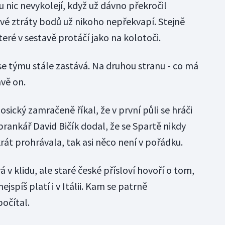
nic nevykolejí, když už dávno překročil
pivé ztráty bodů už nikoho nepřekvapí. Stejně
teré v sestavě protáčí jako na kolotoči.
se týmu stále zastává. Na druhou stranu - co má
ávě on.
ický zamračeně říkal, že v první půli se hráči
 brankář David Bičík dodal, že se Spartě nikdy
rát prohrávala, tak asi něco není v pořádku.
 v klidu, ale staré české přísloví hovoří o tom,
ejspíš platí i v Itálii. Kam se patrně
počítal.