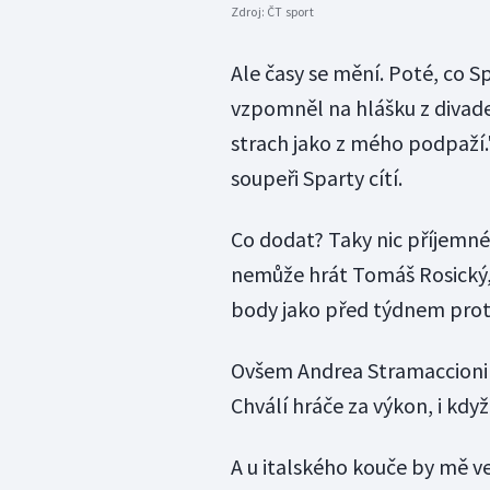
Zdroj:
ČT sport
Ale časy se mění. Poté, co Sp
vzpomněl na hlášku z divadel
strach jako z mého podpaží."
soupeři Sparty cítí.
Co dodat? Taky nic příjemnéh
nemůže hrát Tomáš Rosický, 
body jako před týdnem prot
Ovšem Andrea Stramaccioni si 
Chválí hráče za výkon, i kd
A u italského kouče by mě vel