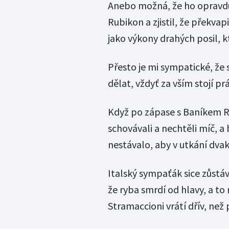
Anebo možná, že ho opravdu 
Rubikon a zjistil, že překva
jako výkony drahých posil, k
Přesto je mi sympatické, že 
dělat, vždyť za vším stojí pr
Když po zápase s Baníkem Ros
schovávali a nechtěli míč, a
nestávalo, aby v utkání dvak
Italský sympaťák sice zůstává
že ryba smrdí od hlavy, a to n
Stramaccioni vrátí dřív, než 