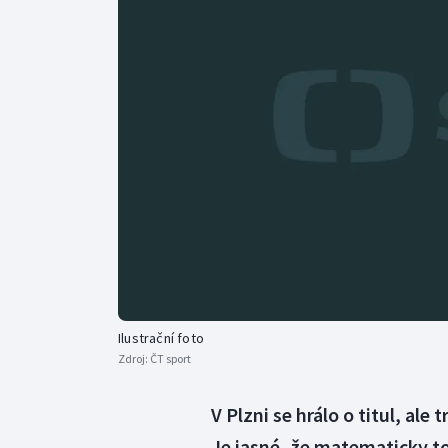
Curling
Dostihy
Florbal
Futsal
Golf
Gymnastika
Ilustrační foto
Zdroj:
ČT sport
V Plzni se hrálo o titul, ale
Je jasné, že matematicky to 