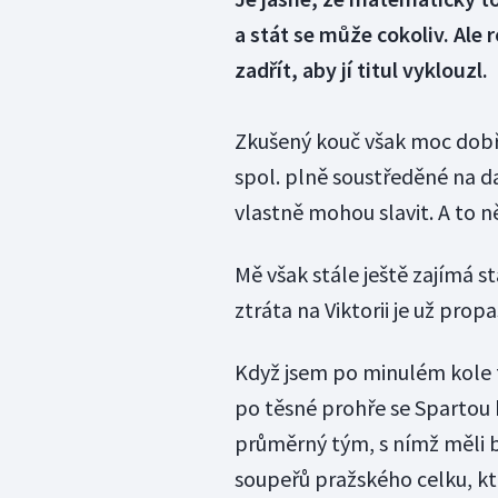
a stát se může cokoliv. Ale
zadřít, aby jí titul vyklouzl.
Zkušený kouč však moc dobře
spol. plně soustředěné na dal
vlastně mohou slavit. A to n
Mě však stále ještě zajímá s
ztráta na Viktorii je už pro
Když jsem po minulém kole f
po těsné prohře se Spartou h
průměrný tým, s nímž měli 
soupeřů pražského celku, kt