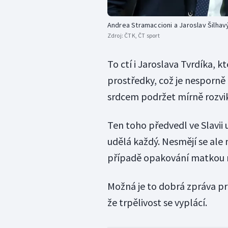
Andrea Stramaccioni a Jaroslav Šilhav
Zdroj:
ČTK, ČT sport
To ctí i Jaroslava Tvrdíka, k
prostředky, což je nesporně 
srdcem podržet mírně rozvik
Ten toho předvedl ve Slavii u
udělá každý. Nesmějí se ale
případě opakování matkou 
Možná je to dobrá zpráva pro
že trpělivost se vyplácí.