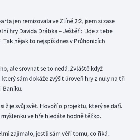
arta jen remizovala ve Zlíně 2:2, jsem si zase
ní hry Davida Drábka – Ještěři: "Jde z tebe
 Tak nějak to nejspíš dnes v Průhonicích
o, ale srovnat se to nedá. Zvláště když
který sám dokáže zvýšit úroveň hry z nuly na tři
i Baníku.
žije svůj svět. Hovoří o projektu, který se daří.
yž myšlenku ve hře hledáte hodně těžko.
mi zajímalo, jestli sám věří tomu, co říká.