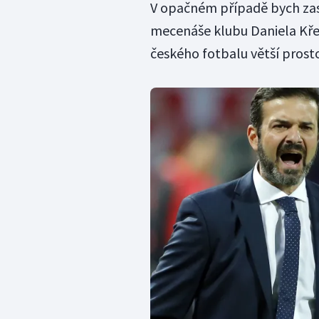
V opačném případě bych zase
mecenáše klubu Daniela Křet
českého fotbalu větší prosto