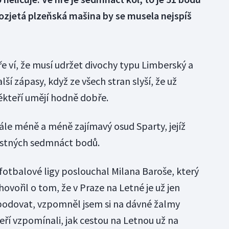
 rozjetá plzeňská mašina by se musela nejspíš
 ví, že musí udržet divochy typu Limberský a
ší zápasy, když ze všech stran slyší, že už
ěkteří umějí hodně dobře.
tále méně a méně zajímavý osud Sparty, jejíž
pastných sedmnáct bodů.
otbalové ligy poslouchal Milana Baroše, který
ovořil o tom, že v Praze na Letné je už jen
bodovat, vzpomněl jsem si na dávné žalmy
eří vzpomínali, jak cestou na Letnou už na