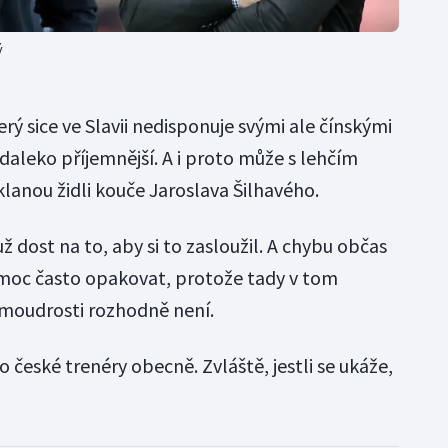
ý
terý sice ve Slavii nedisponuje svými ale čínskými
daleko příjemnější. A i proto může s lehčím
lanou židli kouče Jaroslava Šilhavého.
ž dost na to, aby si to zasloužil. A chybu občas
 moc často opakovat, protože tady v tom
moudrosti rozhodně není.
 české trenéry obecně. Zvláště, jestli se ukáže,