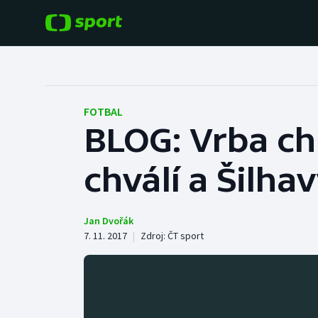
POPULÁRNÍ
DALŠÍ SPORTY
Fotbal
Americký fotbal
FOTBAL
BLOG: Vrba ch
Hokej
Baseball a softbal
chválí a Šilh
Tenis
Basketbal
Atletika
Biatlon
Jan Dvořák
7. 11. 2017
|
Zdroj:
ČT sport
Cyklistika
Boby a skeleton
Box