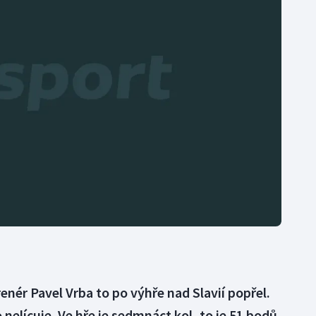
Moderní pětiboj
Triatlon
Motorsport
Veslování
Olympijské hry
Vodní slalom
Parasport
Volejbal
Plavání
Ostatní
Plážový volejbal
 trenér Pavel Vrba to po výhře nad Slavií popřel.
nelícuje. Ve hře je sedmnáct kol, to je 51 bodů