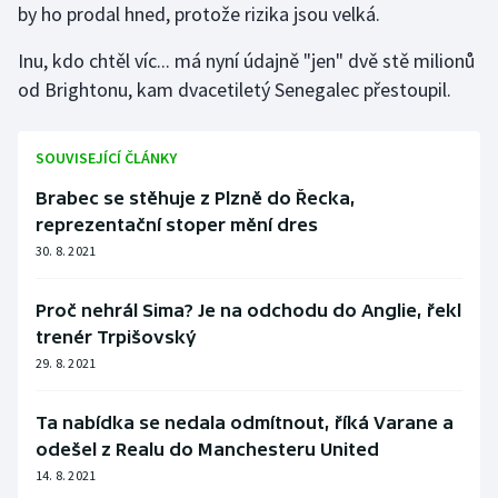
by ho prodal hned, protože rizika jsou velká.
Inu, kdo chtěl víc... má nyní údajně "jen" dvě stě milionů
od Brightonu, kam dvacetiletý Senegalec přestoupil.
SOUVISEJÍCÍ ČLÁNKY
Brabec se stěhuje z Plzně do Řecka,
reprezentační stoper mění dres
30. 8. 2021
Proč nehrál Sima? Je na odchodu do Anglie, řekl
trenér Trpišovský
29. 8. 2021
Ta nabídka se nedala odmítnout, říká Varane a
odešel z Realu do Manchesteru United
14. 8. 2021