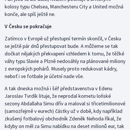
kolosy typu Chelsea, Manchesteru City a United možná
konče, ale spíš ještě ne.
V Česku se pokračuje
Zatímco v Evropě už přestupní termín skončil, v Česku
se ještě pár dnů přestupovat bude. A můžeme se tak
dočkat nějakých překvapení vzhledem k tomu, že těžké
váhy typu Slavie a Plzně nedosáhly na plánované miliony
z evropských pohárů. Musely proto redukovat kádry,
neboť i ve fotbale je účetní nade vše.
A tak dneska možná i šéf představenstva v Edenu
Jaroslav Tvrdík lituje, že neprodal kometu loňské
sezony Abdallaha Simu dřív a maloval si třicetimilionové
(samozřejmě v eurech) částky už v době, kdy například
zkušený fotbalový obchodník Zdeněk Nehoda říkal, že
kdyby on měl za Simu nabídku na deset milionů eur, tak