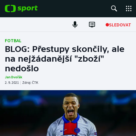
POPULÁRNÍ
SLEDOVAT
Fotbal
FOTBAL
BLOG: Přestupy skončily, ale
Hokej
na nejžádanější "zboží"
nedošlo
Tenis
Jan Dvořák
Atletika
2. 9. 2021
|
Zdroj:
ČTK
Cyklistika
DALŠÍ SPORTY
Americký fotbal
NEPŘEHLÉDNĚTE