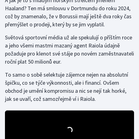
A jak je to s mladým norským střelcem jménem
Stolní tenis
Haaland? Ten má smlouvu v Dortmundu do roku 2024,
což by znamenalo, že v Borussii mají ještě dva roky čas
Triatlon
přemýšlet o prodeji, který by se jim vyplatil.
Veslování
Světová sportovní média už ale spekulují o příštím roce
a jeho všemi mastmi mazaný agent Raiola údajně
Vodní slalom
požaduje pro klenot své stáje po novém zaměstnavateli
roční plat 50 milionů eur.
Volejbal
To samo o sobě selektuje zájemce nejen na absolutní
Ostatní
špičku, co se týče výkonnosti, ale i financí. Ovšem
obchod je umění kompromisu a nic se nejí tak horké,
jak se uvaří, což samozřejmě ví i Raiola.