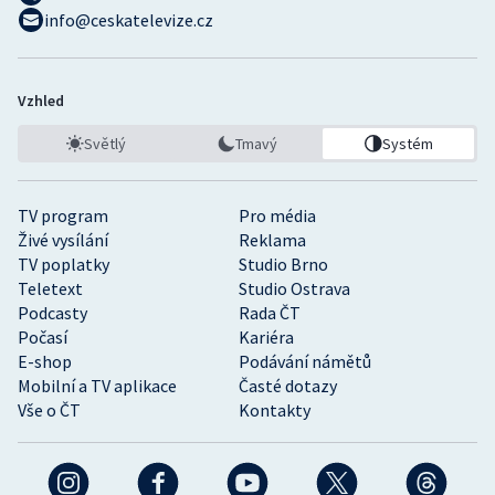
info@ceskatelevize.cz
Vzhled
Světlý
Tmavý
Systém
TV program
Pro média
Živé vysílání
Reklama
TV poplatky
Studio Brno
Teletext
Studio Ostrava
Podcasty
Rada ČT
Počasí
Kariéra
E-shop
Podávání námětů
Mobilní a TV aplikace
Časté dotazy
Vše o ČT
Kontakty