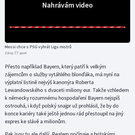
Nahrávám video
Messi chce s PSG vyhrát Ligu mistrů
Zdroj:
ČT sport
Přesto například Bayern, který patří k velkým
zájemcům o služby vytáhlého blonďáka, má nyní na
výplatní listině nejvýš kanonýra Roberta
Lewandowského s dvaceti miliony eur. Takže vzhledem
k německy rozumnému hospodaření Bayern nejspíš
ostrouhá, i když polský snajpr už prohlásil, že by do
konce kariéry také ještě jednou rád přestoupil na jiný
expres ke slávě a milionům.
Pak jsou tu ale další, Realem počínaje a britskými