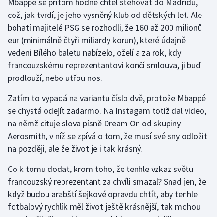
Mbappé se přitom hodně chtěl stěhovat do Madridu,
což, jak tvrdí, je jeho vysněný klub od dětských let. Ale
Gymnastika
bohatí majitelé PSG se rozhodli, že 160 až 200 milionů
eur (minimálně čtyři miliardy korun), které údajně
Házená
vedení Bílého baletu nabízelo, oželí a za rok, kdy
francouzskému reprezentantovi končí smlouva, ji buď
Jezdectví
prodlouží, nebo utřou nos.
Judo
Zatím to vypadá na variantu číslo dvě, protože Mbappé
se chystá odejít zadarmo. Na Instagam totiž dal video,
Krasobruslení
na němž cituje slova písně Dream On od skupiny
Aerosmith, v níž se zpívá o tom, že musí své sny odložit
Lezení
na později, ale že život je i tak krásný.
Lyže a snowboard
Co k tomu dodat, krom toho, že tenhle vzkaz světu
francouzský reprezentant za chvíli smazal? Snad jen, že
Moderní pětiboj
když budou arabští šejkové opravdu chtít, aby tenhle
fotbalový rychlík měl život ještě krásnější, tak mohou
Motorsport