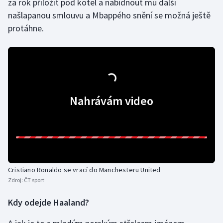
za rok přiložit pod kotel a nabídnout mu další
našlapanou smlouvu a Mbappého snění se možná ještě
Olympijské hry
protáhne.
Parasport
Plavání
Plážový volejbal
Nahrávám video
Ragby
Rychlobruslení
Rychlostní kanoistika
Cristiano Ronaldo se vrací do Manchesteru United
Zdroj:
ČT sport
Short track
Kdy odejde Haaland?
Sportovní střelba