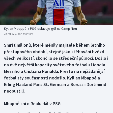
Baseball a softbal
Soutěže
Basketbal
Historické návraty
Biatlon
Aplikace ČT sport
Kylian Mbappé z PSG oslavuje gól na Camp Nou
Zdroj:
AP/Joan Monfort
Boby a skeleton
AZ kvíz
Smršť milionů, které měnily majitele během letního
přestupového období, stejně jako stěhování hvězd
Box
všech velikostí, skončilo se středeční půlnocí. Došlo i
Curling
na dvě největší kapacity světového fotbalu Lionela
Messiho a Cristiana Ronalda. Přesto na nejžádanější
Dostihy
fotbalisty současnosti nedošlo. Kyllian Mbappé a
Erling Haaland Paris St. Germain a Borussii Dortmund
Florbal
neopustili.
Futsal
Mbappé sní o Realu dál v PSG
Golf