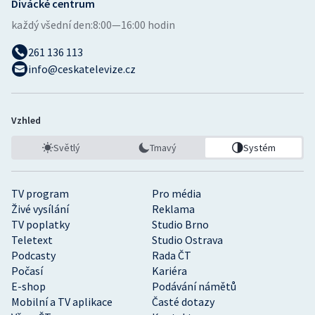
Divácké centrum
každý všední den:
8:00—16:00 hodin
261 136 113
info@ceskatelevize.cz
Vzhled
Světlý
Tmavý
Systém
TV program
Pro média
Živé vysílání
Reklama
TV poplatky
Studio Brno
Teletext
Studio Ostrava
Podcasty
Rada ČT
Počasí
Kariéra
E-shop
Podávání námětů
Mobilní a TV aplikace
Časté dotazy