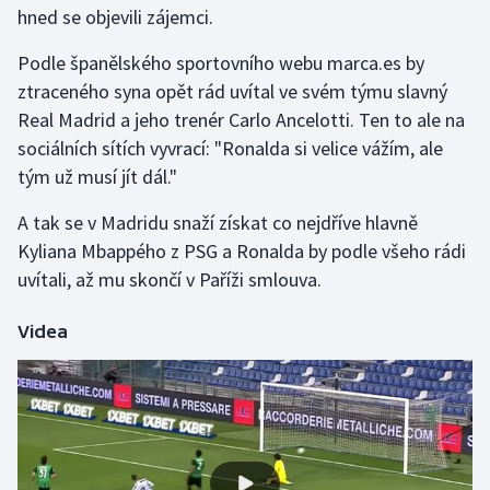
hned se objevili zájemci.
Gymnastika
Podle španělského sportovního webu marca.es by
ztraceného syna opět rád uvítal ve svém týmu slavný
Házená
Real Madrid a jeho trenér Carlo Ancelotti. Ten to ale na
sociálních sítích vyvrací: "Ronalda si velice vážím, ale
Jezdectví
tým už musí jít dál."
Judo
A tak se v Madridu snaží získat co nejdříve hlavně
Kyliana Mbappého z PSG a Ronalda by podle všeho rádi
Krasobruslení
uvítali, až mu skončí v Paříži smlouva.
Lezení
Videa
Lyže a snowboard
Moderní pětiboj
Motorsport