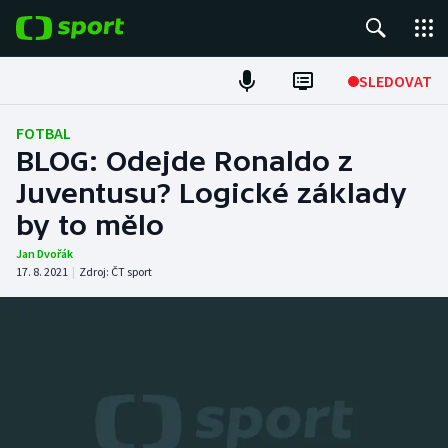
POPULÁRNÍ
SLEDOVAT
Fotbal
FOTBAL
BLOG: Odejde Ronaldo z
Hokej
Juventusu? Logické základy
by to mělo
Tenis
Jan Dvořák
Atletika
17. 8. 2021
|
Zdroj:
ČT sport
Cyklistika
DALŠÍ SPORTY
Americký fotbal
NEPŘEHLÉDNĚTE