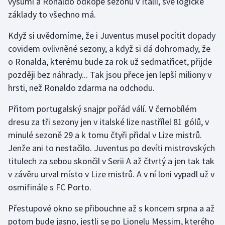
vyšumí a Ronaldo odkope sezonu v Itálii, své logické
Stolní tenis
základy to všechno má.
Triatlon
Když si uvědomíme, že i Juventus musel pocítit dopady
covidem ovlivněné sezony, a když si dá dohromady, že
Veslování
o Ronalda, kterému bude za rok už sedmatřicet, přijde
později bez náhrady... Tak jsou přece jen lepší miliony v
Vodní slalom
hrsti, než Ronaldo zdarma na odchodu.
Volejbal
Přitom portugalský snajpr pořád válí. V černobílém
dresu za tři sezony jen v italské lize nastřílel 81 gólů, v
Ostatní
minulé sezoně 29 a k tomu čtyři přidal v Lize mistrů.
Jenže ani to nestačilo. Juventus po devíti mistrovských
titulech za sebou skončil v Serii A až čtvrtý a jen tak tak
v závěru urval místo v Lize mistrů. A v ní loni vypadl už v
osmifinále s FC Porto.
Přestupové okno se přibouchne až s koncem srpna a až
potom bude jasno, jestli se po Lionelu Messim, kterého