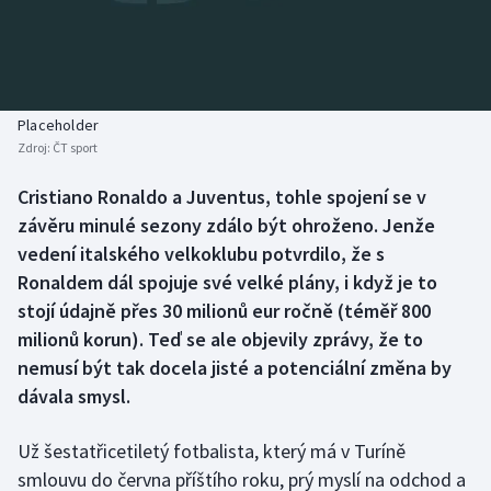
Baseball a softbal
Soutěže
Basketbal
Historické návraty
Biatlon
Aplikace ČT sport
Placeholder
Zdroj:
ČT sport
Boby a skeleton
AZ kvíz
Cristiano Ronaldo a Juventus, tohle spojení se v
závěru minulé sezony zdálo být ohroženo. Jenže
Box
vedení italského velkoklubu potvrdilo, že s
Curling
Ronaldem dál spojuje své velké plány, i když je to
stojí údajně přes 30 milionů eur ročně (téměř 800
Dostihy
milionů korun). Teď se ale objevily zprávy, že to
nemusí být tak docela jisté a potenciální změna by
Florbal
dávala smysl.
Futsal
Už šestatřicetiletý fotbalista, který má v Turíně
smlouvu do června příštího roku, prý myslí na odchod a
Golf