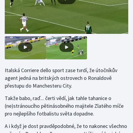
Olympijské hry
Parasport
Plavání
Plážový volejbal
Ragby
Italská Corriere dello sport zase tvrdí, že útočníkův
agent jedná na britských ostrovech o Ronaldově
Rychlobruslení
přestupu do Manchesteru City.
Rychlostní kanoistika
Takže babo, raď... čerti vědí, jak tahle tahanice o
(ne)stránoucího pětinásobného majitele Zlatého míče
Short track
pro nejlepšího fotbalistu světa dopadne.
Sportovní střelba
A i když je dost pravděpodobné, že to nakonec všechno