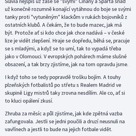
Slavia nejspíš už zase se "svými" Číňany a Sparta snad
Stolní tenis
už konečně rozumně konající vytáhnou do boje se svými
tanky proti "vytuněným" klackům v rukách bojovníků z
Triatlon
ostatních klubů. A čekám, že to bude mazec, jak má
být. Protože ať si kdo chce jak chce nadává – v české
Veslování
lize je vidět zlepšení. Hraje se dopředu, běhá se, pracuje
Vodní slalom
se s mladými, a když se to umí, tak to vypadá třeba
jako v Olomouci. V evropských pohárech máme slušné
Volejbal
obsazení, a tak brzy zjistíme, jak na tom opravdu jsme.
I když toho se tedy popravdě trošku bojím. A touhy
Ostatní
plzeňských fotbalistů po střetu s Realem Madrid ve
skupině Ligy mistrů taky zrovna nesdílím. Ale co, ať si
to kluci opálení zkusí.
Zhruba za měsíc a půl zjistíme, jak kde zpětná vazba
zafungovala. Jestli se jedni poučili a druzí neusnuli na
vavřínech a jestli to bude na jejich fotbale vidět.