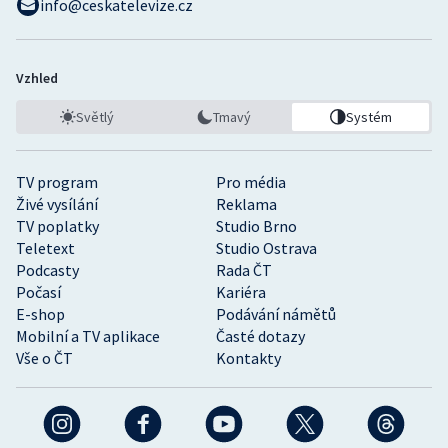
info@ceskatelevize.cz
Vzhled
Světlý
Tmavý
Systém
TV program
Pro média
Živé vysílání
Reklama
TV poplatky
Studio Brno
Teletext
Studio Ostrava
Podcasty
Rada ČT
Počasí
Kariéra
E-shop
Podávání námětů
Mobilní a TV aplikace
Časté dotazy
Vše o ČT
Kontakty