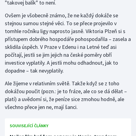
"takovej balík" to není.
Gymnastika
Ovšem je všobecně známo, že ne každý dokáže se
stejnou sumou stejné věci. To se přece projevilo v
Házená
tomhle ročníku ligy naprosto jasně. Viktoria Plzeň si s
přístupem dobrého hospodáře pohospodařila – zasela a
Jezdectví
sklidila úspěch. V Praze v Edenu i na Letné teď asi
počítají, jestli se jim jejich na české poměry obří
Judo
investice vyplatily. A jestli mohu odhadnout, jak to
dopadne – tak nevyplatily.
Krasobruslení
Ale žijeme v relativním světě. Takže když se z toho
Lezení
dokážou poučit (pozn.: je to fráze, ale co se dá dělat –
platí) a uvědomí si, že peníze sice zmohou hodně, ale
Lyže a snowboard
všechno přece jen ne, mají šanci.
Moderní pětiboj
SOUVISEJÍCÍ ČLÁNKY
Motorsport