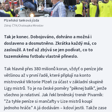
Baseball a softbal
Soutěže
Basketbal
Historické návraty
Plzeňská tanková jízda
Zdroj:
ČTK/Chaloupka Miroslav
Biatlon
Aplikace ČT sport
Tak je konec. Dobojováno, dohráno a možná i
Boby a skeleton
AZ kvíz
doslaveno a dosmutněno. Zkrátka každý má, co
zasloužil. A teď už zbývá se jen podívat, co to
Box
tuzemskému fotbalu vlastně přineslo.
Curling
Tak hlavně přes 380 milionů korun, vždyť o peníze jde
většinou až v první řadě, které připlují na konto
Dostihy
mistrovské Viktorie Plzeň za účast v základní skupině
Florbal
Ligy mistrů. To je na české poměry "pěknej balík", jenže
všechno je relativní. Jak řekl brněnský trenér Pivarník:
Futsal
"Za tyhle peníze si mančafty v Lize mistrů koupí
jednoho hráče." A já dodávám – kdoví jestli. Takže zase
Golf