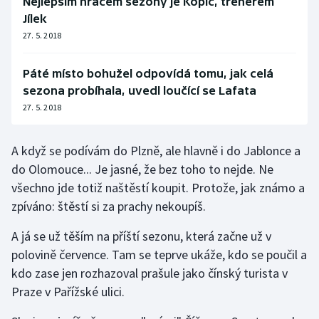
Nejlepším hráčem sezony je Kopic, trenérem
Jílek
Olympijské hry
27. 5. 2018
Parasport
Páté místo bohužel odpovídá tomu, jak celá
Plavání
sezona probíhala, uvedl loučící se Lafata
27. 5. 2018
Plážový volejbal
A když se podívám do Plzně, ale hlavně i do Jablonce a
Ragby
do Olomouce... Je jasné, že bez toho to nejde. Ne
všechno jde totiž naštěstí koupit. Protože, jak známo a
Rychlobruslení
zpíváno: štěstí si za prachy nekoupíš.
Rychlostní kanoistika
A já se už těším na příští sezonu, která začne už v
polovině července. Tam se teprve ukáže, kdo se poučil a
Short track
kdo zase jen rozhazoval prašule jako čínský turista v
Praze v Pařížské ulici.
Sportovní střelba