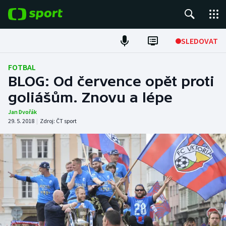
POPULÁRNÍ
SLEDOVAT
Fotbal
FOTBAL
BLOG: Od července opět proti
Hokej
goliášům. Znovu a lépe
Tenis
Jan Dvořák
29. 5. 2018
|
Zdroj:
ČT sport
Atletika
Cyklistika
DALŠÍ SPORTY
Americký fotbal
NEPŘEHLÉDNĚTE