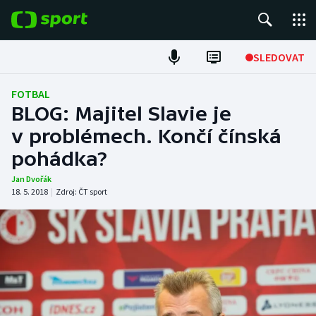
POPULÁRNÍ
SLEDOVAT
Fotbal
FOTBAL
BLOG: Majitel Slavie je
Hokej
v problémech. Končí čínská
pohádka?
Tenis
Jan Dvořák
Atletika
18. 5. 2018
|
Zdroj:
ČT sport
Cyklistika
DALŠÍ SPORTY
Americký fotbal
NEPŘEHLÉDNĚTE