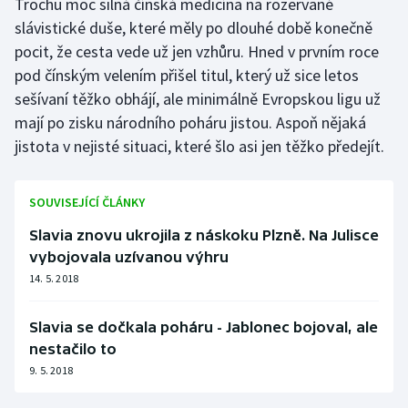
Trochu moc silná čínská medicína na rozervané
slávistické duše, které měly po dlouhé době konečně
Olympijské hry
pocit, že cesta vede už jen vzhůru. Hned v prvním roce
Parasport
pod čínským velením přišel titul, který už sice letos
sešívaní těžko obhájí, ale minimálně Evropskou ligu už
Plavání
mají po zisku národního poháru jistou. Aspoň nějaká
jistota v nejisté situaci, které šlo asi jen těžko předejít.
Plážový volejbal
Ragby
SOUVISEJÍCÍ ČLÁNKY
Slavia znovu ukrojila z náskoku Plzně. Na Julisce
Rychlobruslení
vybojovala uzívanou výhru
14. 5. 2018
Rychlostní kanoistika
Slavia se dočkala poháru - Jablonec bojoval, ale
Short track
nestačilo to
9. 5. 2018
Sportovní střelba