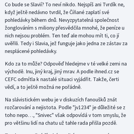
Co bude se Slavií? To neví nikdo. Nejspíš ani Tvrdík ne,
když ještě nedávno tvrdil, že Číňané zaplatí své
Gymnastika
pohledávky během dnů. Nevyzpytatelná společnost
žonglováním s miliony přesvědčila mnohé, že peníze u
Házená
nich nejsou problém. Ten teď ale mohou mít ti, co jí
Jezdectví
uvěřili. Tedy i Slavia, jež funguje jako jedna ze zástav za
nesplácené pohledávky.
Judo
Kdo za to může? Odpověď hledejme v té velké zemi na
východě. Inu, jiný kraj, jiný mrav. A podle ihned.cz se
Krasobruslení
CEFC odmítla k nastalé situaci vyjádřit. Takže, čerti
Lezení
vědí, a to ještě možná ne pořádně.
Na slávistickém webu je v diskuzích fanoušků znát
Lyže a snowboard
rozčarování a nejistota. Podle "jv1234" je důležité se z
Moderní pětiboj
toho nepo…, "Snivec" však odpovídá v tom smyslu, že
pro většinu lidí na chatu už tahle rada přišla pozdě.
Motorsport