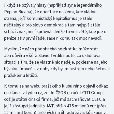
Stolní tenis
I když se ozývaly hlasy (například syna legendárního
Pepiho Bicana), že orientace na zemi, kde vládne
Triatlon
strana, jejíž komunistický kapitalismus je stále
nečitelný a pro slovo demokracie tam nejspíš stále
Veslování
schází znak, není správná. Jenže to ve světě, kde jde o
peníze až v první řadě, zase nikomu tak moc nevadí.
Vodní slalom
Myslím, že něco podobného se zkrátka může stát.
Volejbal
Jen důvěra v šéfa Slavie Tvrdíka poté, co uklidňoval
situaci s tím, že se vlastně nic neděje, poklesne na jeho
Ostatní
bývalou úroveň – z doby kdy byl ministrem nebo šéfoval
pražskému letišti.
K tomu se na webu pražského klubu ráno objevil odkaz
na článek z tyden.cz, že do ČSOB na účet CITI Group,
což je státní čínská firma, jež má zachraňovat CEFC a
jejíž zástupci jednali s J&T, přišlo 475 milionů eur (přes
12 miliard korun) určených na úhradu závazků skupiny