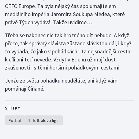
CEFC Europe. Ta byla nějaký čas spolumajitelem
mediálního impéria Jaromíra Soukupa Médea, které
právě Týden vydává. Takže uvidíme…
Třeba se nakonec nic tak hrozného dít nebude. A když
přece, tak správný slávista zůstane slávistou dál, i když
to vypadá, že jako v pohádkách - ta nejsnadnější cesta
k cíli ani teď nevede. Vždyť v Edenu už mají dost
zkušeností i s těmi horšími pohádkovými cestami.
Jenže ze světa pohádku neuděláte, ani když vám
pomáhají Číňané.
ŠTÍTKY
Fotbal
1. fotbalová liga