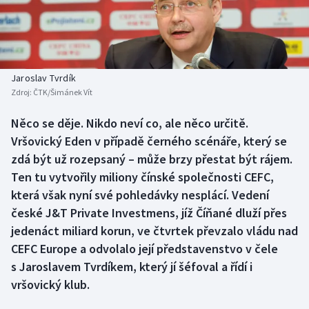
Baseball a softbal
Soutěže
Basketbal
Historické návraty
Biatlon
Aplikace ČT sport
Jaroslav Tvrdík
Zdroj:
ČTK/Šimánek Vít
Boby a skeleton
AZ kvíz
Něco se děje. Nikdo neví co, ale něco určitě.
Vršovický Eden v případě černého scénáře, který se
Box
zdá být už rozepsaný – může brzy přestat být rájem.
Curling
Ten tu vytvořily miliony čínské společnosti CEFC,
která však nyní své pohledávky nesplácí. Vedení
Dostihy
české J&T Private Investmens, jíž Číňané dluží přes
jedenáct miliard korun, ve čtvrtek převzalo vládu nad
Florbal
CEFC Europe a odvolalo její představenstvo v čele
s Jaroslavem Tvrdíkem, který jí šéfoval a řídí i
Futsal
vršovický klub.
Golf