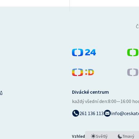
Č
Divácké centrum
ů
každý všední den:
8:00—16:00 ho
261 136 113
info@ceskate
Vzhled
Světlý
Tmavý