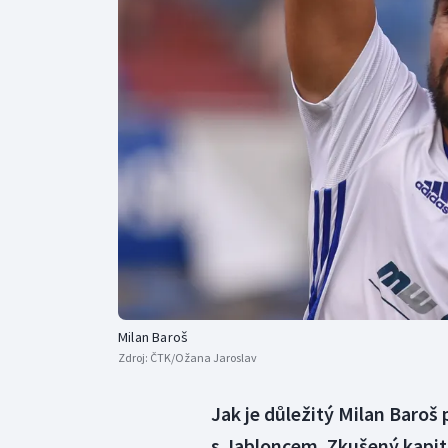
Curling
Dostihy
Florbal
Futsal
Golf
Gymnastika
Milan Baroš
Zdroj:
ČTK/Ožana Jaroslav
Jak je důležitý Milan Baroš
s Jabloncem. Zkušený kapit