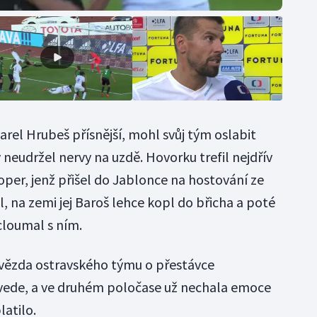
rel Hrubeš přísnější, mohl svůj tým oslabit
 neudržel nervy na uzdě. Hovorku trefil nejdřív
toper, jenž přišel do Jablonce na hostování ze
l, na zemi jej Baroš lehce kopl do břicha a poté
 cloumal s ním.
 hvězda ostravského týmu o přestávce
evede, a ve druhém poločase už nechala emoce
latilo.