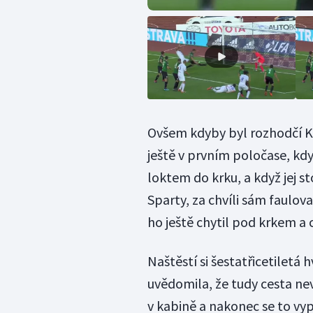
Ovšem kdyby byl rozhodčí Ka
ještě v prvním poločase, kdy
loktem do krku, a když jej s
Sparty, za chvíli sám faulova
ho ještě chytil pod krkem a
Naštěstí si šestatřicetiletá
uvědomila, že tudy cesta n
v kabině a nakonec se to vyp