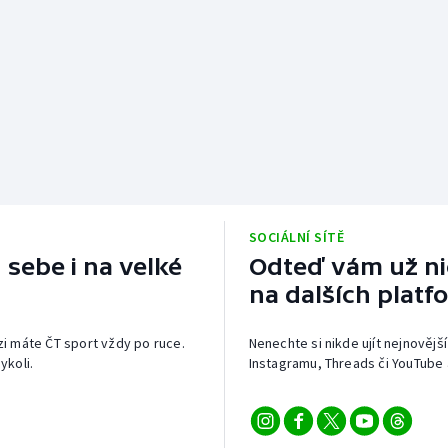
SOCIÁLNÍ SÍTĚ
 sebe i na velké
Odteď vám už nic
na dalších platf
izi máte ČT sport vždy po ruce.
Nenechte si nikde ujít nejnovější
ykoli.
Instagramu, Threads či YouTube 