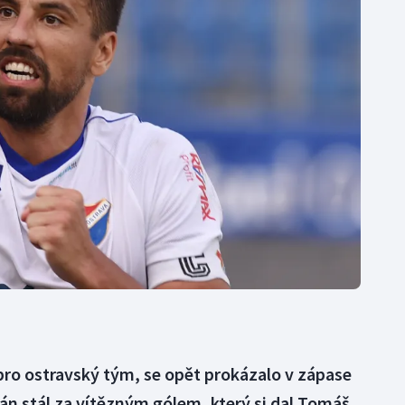
Moderní pětiboj
Triatlon
Motorsport
Veslování
Olympijské hry
Vodní slalom
Parasport
Volejbal
Plavání
Ostatní
Plážový volejbal
 pro ostravský tým, se opět prokázalo v zápase
án stál za vítězným gólem, který si dal Tomáš