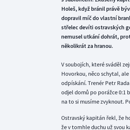
Holeš, když bránil právě bý
dopravil míč do vlastní bra
střelec devíti ostravských 
nemusel utkání dohrát, prot
několikrát za hranou.
V soubojích, které sváděl 
Hovorkou, něco schytal, ale
odpískání. Trenér Petr Rada 
odjel domů po porážce 0:1 be
na to si musíme zvyknout. P
Ostravský kapitán řekl, že h
že v tomhle duchu už svou kar