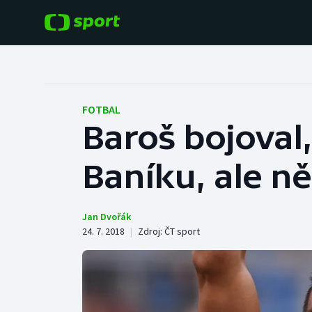
POPULÁRNÍ
DALŠÍ SPORTY
Fotbal
Americký fotbal
FOTBAL
Baroš bojoval,
Hokej
Baseball a softbal
Baníku, ale n
Tenis
Basketbal
Atletika
Biatlon
Jan Dvořák
24. 7. 2018
|
Zdroj:
ČT sport
Cyklistika
Boby a skeleton
Box