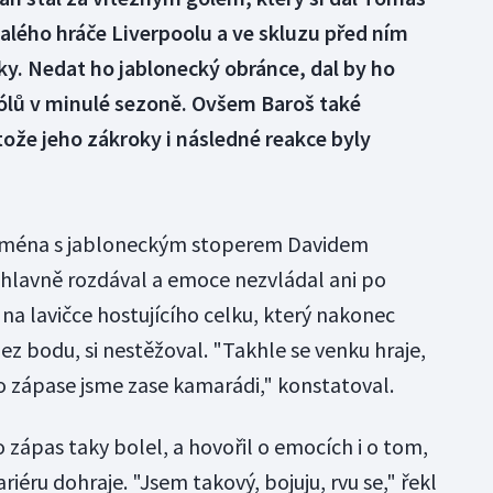
valého hráče Liverpoolu a ve skluzu před ním
nky. Nedat ho jablonecký obránce, dal by ho
gólů v minulé sezoně. Ovšem Baroš také
ože jeho zákroky i následné reakce byly
zejména s jabloneckým stoperem Davidem
 hlavně rozdával a emoce nezvládal ani po
na lavičce hostujícího celku, který nakonec
z bodu, si nestěžoval. "Takhle se venku hraje,
o zápase jsme zase kamarádi," konstatoval.
o zápas taky bolel, a hovořil o emocích i o tom,
iéru dohraje. "Jsem takový, bojuju, rvu se," řekl