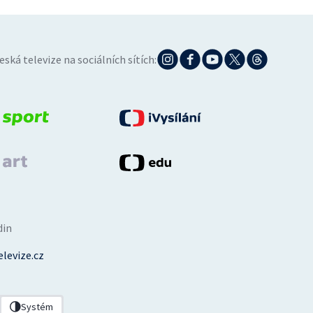
eská televize na sociálních sítích:
din
levize.cz
Systém