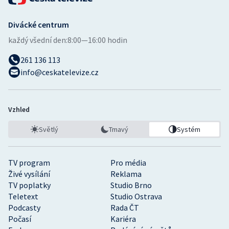
Divácké centrum
každý všední den:
8:00—16:00 hodin
261 136 113
info@ceskatelevize.cz
Vzhled
Světlý
Tmavý
Systém
TV program
Pro média
Živé vysílání
Reklama
TV poplatky
Studio Brno
Teletext
Studio Ostrava
Podcasty
Rada ČT
Počasí
Kariéra