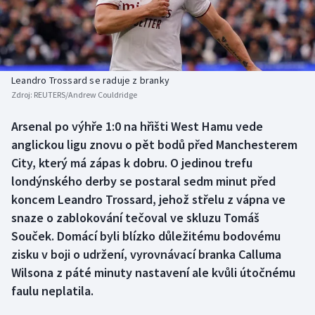
Baseball a softbal
Soutěže
Basketbal
Historické návraty
Biatlon
Aplikace ČT sport
Leandro Trossard se raduje z branky
Zdroj:
REUTERS/Andrew Couldridge
Boby a skeleton
AZ kvíz
Arsenal po výhře 1:0 na hřišti West Hamu vede
anglickou ligu znovu o pět bodů před Manchesterem
Box
City, který má zápas k dobru. O jedinou trefu
Curling
londýnského derby se postaral sedm minut před
koncem Leandro Trossard, jehož střelu z vápna ve
Dostihy
snaze o zablokování tečoval ve skluzu Tomáš
Souček. Domácí byli blízko důležitému bodovému
Florbal
zisku v boji o udržení, vyrovnávací branka Calluma
Wilsona z páté minuty nastavení ale kvůli útočnému
Futsal
faulu neplatila.
Golf