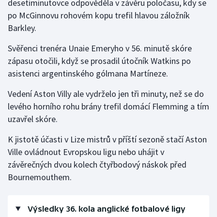
desetiminutovce odpověděla v závěru poločasu, kdy se
po McGinnovu rohovém kopu trefil hlavou záložník
Olympijské hry
Barkley.
Parasport
Svěřenci trenéra Unaie Emeryho v 56. minutě skóre
zápasu otočili, když se prosadil útočník Watkins po
Plavání
asistenci argentinského gólmana Martíneze.
Plážový volejbal
Vedení Aston Villy ale vydrželo jen tři minuty, než se do
levého horního rohu brány trefil domácí Flemming a tím
Ragby
uzavřel skóre.
Rychlobruslení
K jistotě účasti v Lize mistrů v příští sezoně stačí Aston
Ville ovládnout Evropskou ligu nebo uhájit v
Rychlostní kanoistika
závěrečných dvou kolech čtyřbodový náskok před
Bournemouthem.
Short track
Sportovní střelba
Výsledky 36. kola anglické fotbalové ligy