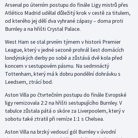
Arsenal po úterním postupu do finále Ligy mistrů přes
Atlético Madrid udělal důležitý krok v cestě za titulem,
Gymnastika
od kterého jej dělí dva vyhrané zápasy – doma proti
Burnley a na hřišti Crystal Palace.
Házená
West Ham se stal prvním týmem v historii Premier
Jezdectví
League, který v jedné sezoně prohrál šest domácích
londýnských derby po sobě a zůstává dvě kola před
Judo
koncem v sestupovém pásmu. Na sedmnáctý
Tottenham, který má k dobru pondělní dohrávku s
Krasobruslení
Leedsem, ztrácí bod.
Lezení
Aston Villa po čtvrtečním postupu do finále Evropské
ligy remizovala 2:2 na hřišti sestupujícího Burnley. V
Lyže a snowboard
tabulce zůstala pátá o skóre za Liverpoolem, který v
Moderní pětiboj
sobotu také ztratil při remíze 1:1 s Chelsea.
Aston Villa na brzký vedoucí gól Burnley v úvodní
Motorsport