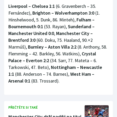
Stolní tenis
Liverpool – Chelsea 1:1
(6. Gravenberch – 35.
Fernández),
Brighton – Wolverhampton 3:0
(1.
Triatlon
Hinshelwood, 5. Dunk, 86. Minteh),
Fulham –
Bournemouth 0:1
(53. Rayan),
Sunderland –
Veslování
Manchester United 0:0
,
Manchester City –
Brentford 3:0
(60. Doku, 75. Haaland, 90.+2
Vodní slalom
Marmúš),
Burnley – Aston Villa 2:2
(8. Anthony, 58.
Flemming – 42. Barkley, 56. Watkins),
Crystal
Volejbal
Palace – Everton 2:2
(34. Sarr, 77. Mateta – 6.
Ostatní
Tarkowski, 47. Beto),
Nottingham – Newcastle
1:1
(88. Anderson – 74. Barnes),
West Ham –
Arsenal 0:1
(83. Trossard).
PŘEČTĚTE SI TAKÉ
Manchester City drží naději na titul,