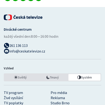
Divácké centrum
každý všední den:
8:00—16:00 hodin
261 136 113
info@ceskatelevize.cz
Vzhled
Světlý
Tmavý
Systém
TV program
Pro média
Živé vysílání
Reklama
TV poplatky
Studio Brno