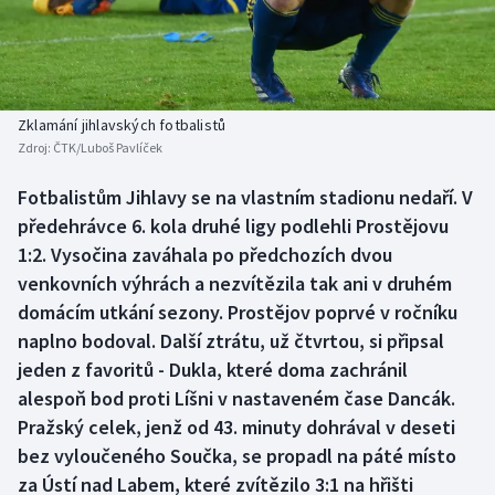
Baseball a softbal
Soutěže
Basketbal
Historické návraty
Biatlon
Aplikace ČT sport
Zklamání jihlavských fotbalistů
Zdroj:
ČTK/Luboš Pavlíček
Boby a skeleton
AZ kvíz
Fotbalistům Jihlavy se na vlastním stadionu nedaří. V
předehrávce 6. kola druhé ligy podlehli Prostějovu
Box
1:2. Vysočina zaváhala po předchozích dvou
Curling
venkovních výhrách a nezvítězila tak ani v druhém
domácím utkání sezony. Prostějov poprvé v ročníku
Dostihy
naplno bodoval. Další ztrátu, už čtvrtou, si připsal
jeden z favoritů - Dukla, které doma zachránil
Florbal
alespoň bod proti Líšni v nastaveném čase Dancák.
Pražský celek, jenž od 43. minuty dohrával v deseti
Futsal
bez vyloučeného Součka, se propadl na páté místo
za Ústí nad Labem, které zvítězilo 3:1 na hřišti
Golf