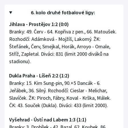
Stolní tenis
6. kolo druhé fotbalové ligy:
Triatlon
Jihlava - Prostějov 1:2 (0:0)
Branky: 49. Červ - 64. Kopřiva z pen., 66. Matoušek.
Veslování
Rozhodčí: Adámková - Mojžíš, Lakomý. ŽK:
Vodní slalom
Štefánek, Červ, Smejkal, Horák, Arroyo - Omale,
Stříž, Zapletal. Diváci: 831 (limit 2000 diváků na
Volejbal
stadionu).
Ostatní
Dukla Praha - Líšeň 2:2 (1:2)
Branky: 15. Kim Sung-pin, 90.+5 Dancák - 6.
Jeřábek, 36. Silný. Rozhodčí: Cieslar - Melichar,
Slavíček. ŽK: Piroch, Fábry, Koval - Krška, Málek.
ČK: 43. Souček (Dukla). Diváci: 433 (limit 2000).
Vyšehrad - Ústí nad Labem 1:3 (1:1)
Branky: 3. Drobílek - 42. Bazal, 62. Koubek, 86.