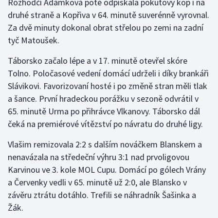
Rozhodčí Adámková poté odpískala pokutový kop i na
druhé straně a Kopřiva v 64. minutě suverénně vyrovnal.
Olympijské hry
Za dvě minuty dokonal obrat střelou po zemi na zadní
Parasport
tyč Matoušek.
Táborsko začalo lépe a v 17. minutě otevřel skóre
Plavání
Tolno. Poločasové vedení domácí udrželi i díky brankáři
Plážový volejbal
Slávikovi. Favorizovaní hosté i po změně stran měli tlak
a šance. První hradeckou porážku v sezoně odvrátil v
Ragby
65. minutě Urma po přihrávce Vlkanovy. Táborsko dál
čeká na premiérové vítězství po návratu do druhé ligy.
Rychlobruslení
Vlašim remizovala 2:2 s dalším nováčkem Blanskem a
Rychlostní kanoistika
nenavázala na středeční výhru 3:1 nad prvoligovou
Karvinou ve 3. kole MOL Cupu. Domácí po gólech Vrány
Short track
a Červenky vedli v 65. minutě už 2:0, ale Blansko v
závěru ztrátu dotáhlo. Trefili se náhradník Šašinka a
Sportovní střelba
Žák.