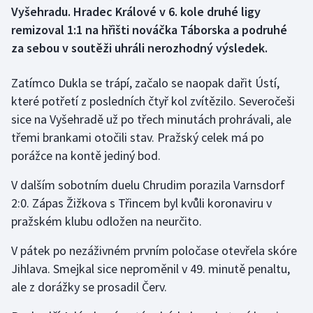
Vyšehradu. Hradec Králové v 6. kole druhé ligy
remizoval 1:1 na hřišti nováčka Táborska a podruhé
Gymnastika
za sebou v soutěži uhráli nerozhodný výsledek.
Házená
Zatímco Dukla se trápí, začalo se naopak dařit Ústí,
Jezdectví
které potřetí z posledních čtyř kol zvítězilo. Severočeši
sice na Vyšehradě už po třech minutách prohrávali, ale
Judo
třemi brankami otočili stav. Pražský celek má po
porážce na kontě jediný bod.
Krasobruslení
V dalším sobotním duelu Chrudim porazila Varnsdorf
Lezení
2:0. Zápas Žižkova s Třincem byl kvůli koronaviru v
pražském klubu odložen na neurčito.
Lyže a snowboard
V pátek po nezáživném prvním poločase otevřela skóre
Moderní pětiboj
Jihlava. Smejkal sice neproměnil v 49. minutě penaltu,
ale z dorážky se prosadil Červ.
Motorsport