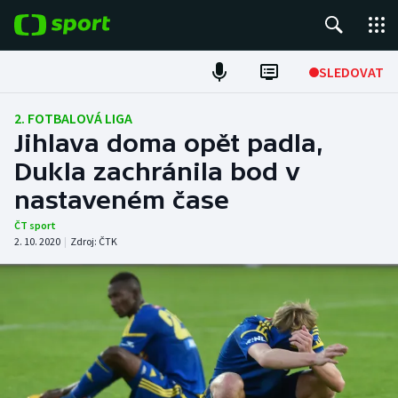
POPULÁRNÍ
SLEDOVAT
Fotbal
2. FOTBALOVÁ LIGA
Jihlava doma opět padla,
Hokej
Dukla zachránila bod v
nastaveném čase
Tenis
ČT sport
Atletika
2. 10. 2020
|
Zdroj:
ČTK
Cyklistika
DALŠÍ SPORTY
Americký fotbal
NEPŘEHLÉDNĚTE