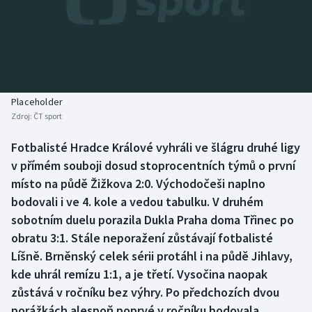
Baseball a softbal
Soutěže
Basketbal
Historické návraty
Biatlon
Aplikace ČT sport
Placeholder
Boby a skeleton
AZ kvíz
Zdroj:
ČT sport
Box
Fotbalisté Hradce Králové vyhráli ve šlágru druhé ligy
v přímém souboji dosud stoprocentních týmů o první
Curling
místo na půdě Žižkova 2:0. Východočeši naplno
bodovali i ve 4. kole a vedou tabulku. V druhém
Dostihy
sobotním duelu porazila Dukla Praha doma Třinec po
obratu 3:1. Stále neporažení zůstávají fotbalisté
Florbal
Líšně. Brněnský celek sérii protáhl i na půdě Jihlavy,
kde uhrál remízu 1:1, a je třetí. Vysočina naopak
Futsal
zůstává v ročníku bez výhry. Po předchozích dvou
porážkách alespoň poprvé v ročníku bodovala.
Golf