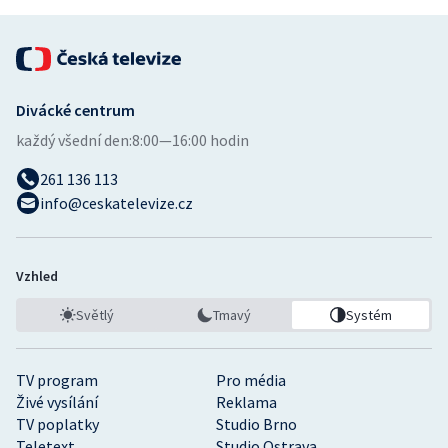
Divácké centrum
každý všední den:
8:00—16:00 hodin
261 136 113
info@ceskatelevize.cz
Vzhled
Světlý
Tmavý
Systém
TV program
Pro média
Živé vysílání
Reklama
TV poplatky
Studio Brno
Teletext
Studio Ostrava