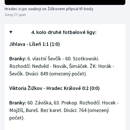
Stolní tenis
Hradec si po souboji se Žižkovem připsal tři body
Zdroj:
ČT sport
Triatlon
Veslování
4. kolo druhé fotbalové ligy:
Jihlava - Líšeň 1:1 (1:0)
Vodní slalom
Branky:
6. vlastní Ševčík - 60. Szotkowski.
Volejbal
Rozhodčí: Nedvěd - Novák, Šimáček. ŽK: Horák -
Ševčík. Diváci: 849 (omezený počet).
Ostatní
Viktoria Žižkov - Hradec Králové 0:2 (0:0)
Branky:
60. Záviška, 63. Prekop. Rozhodčí: Hocek -
Mojžíš, Bureš. Bez karet. Diváci: 764 (omezený
počet).