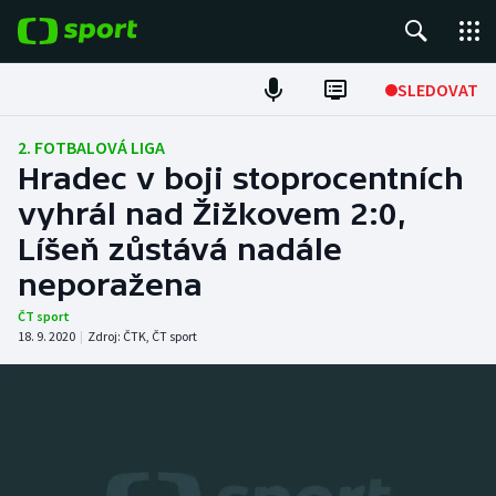
POPULÁRNÍ
SLEDOVAT
Fotbal
2. FOTBALOVÁ LIGA
Hradec v boji stoprocentních
Hokej
vyhrál nad Žižkovem 2:0,
Líšeň zůstává nadále
Tenis
neporažena
Atletika
ČT sport
18. 9. 2020
|
Zdroj:
ČTK
,
ČT sport
Cyklistika
DALŠÍ SPORTY
Americký fotbal
NEPŘEHLÉDNĚTE