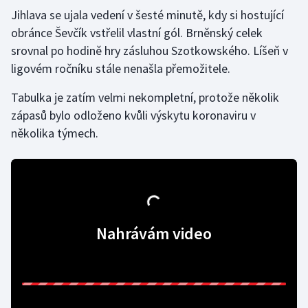
Jihlava se ujala vedení v šesté minutě, kdy si hostující
Olympijské hry
obránce Ševčík vstřelil vlastní gól. Brněnský celek
srovnal po hodině hry zásluhou Szotkowského. Líšeň v
Parasport
ligovém ročníku stále nenašla přemožitele.
Plavání
Tabulka je zatím velmi nekompletní, protože několik
zápasů bylo odloženo kvůli výskytu koronaviru v
Plážový volejbal
několika týmech.
Ragby
Rychlobruslení
Rychlostní kanoistika
Nahrávám video
Short track
Sportovní střelba