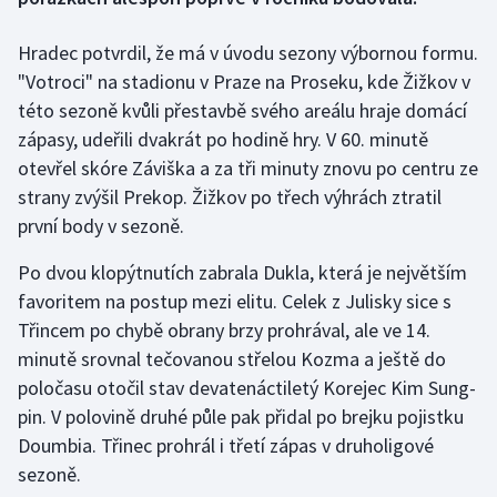
Hradec potvrdil, že má v úvodu sezony výbornou formu.
Gymnastika
"Votroci" na stadionu v Praze na Proseku, kde Žižkov v
Házená
této sezoně kvůli přestavbě svého areálu hraje domácí
zápasy, udeřili dvakrát po hodině hry. V 60. minutě
Jezdectví
otevřel skóre Záviška a za tři minuty znovu po centru ze
strany zvýšil Prekop. Žižkov po třech výhrách ztratil
Judo
první body v sezoně.
Krasobruslení
Po dvou klopýtnutích zabrala Dukla, která je největším
favoritem na postup mezi elitu. Celek z Julisky sice s
Lezení
Třincem po chybě obrany brzy prohrával, ale ve 14.
minutě srovnal tečovanou střelou Kozma a ještě do
Lyže a snowboard
poločasu otočil stav devatenáctiletý Korejec Kim Sung-
pin. V polovině druhé půle pak přidal po brejku pojistku
Moderní pětiboj
Doumbia. Třinec prohrál i třetí zápas v druholigové
sezoně.
Motorsport