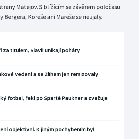
é strany Matejov. S blížícím se závěrem poločasu
ny Bergera, Koreše ani Mareše se neujaly.
 za titulem, Slavii unikají poháry
kové vedení a se Zlínem jen remizovaly
ký fotbal, řekl po Spartě Paukner a zvažuje
Není objektivní. K jiným pochybením byl