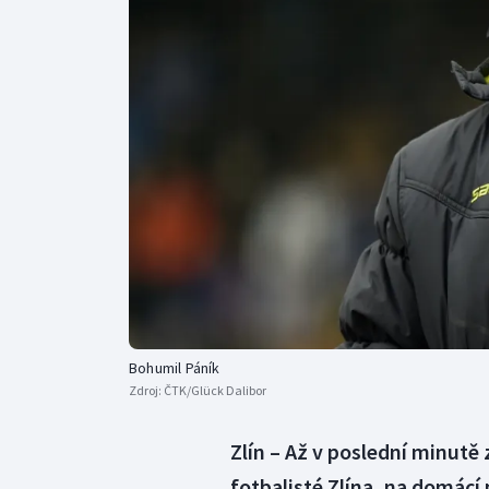
Curling
Dostihy
Florbal
Futsal
Golf
Gymnastika
Bohumil Páník
Zdroj:
ČTK/Glück Dalibor
Zlín – Až v poslední minutě 
fotbalisté Zlína, na domácí 