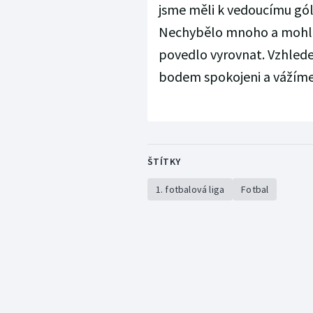
jsme měli k vedoucímu gól
Nechybělo mnoho a mohli j
povedlo vyrovnat. Vzhlede
bodem spokojeni a vážíme 
ŠTÍTKY
1. fotbalová liga
Fotbal