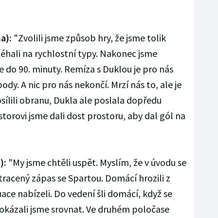
a):
"Zvolili jsme způsob hry, že jsme tolik
léhali na rychlostní typy. Nakonec jsme
e do 90. minuty. Remíza s Duklou je pro nás
body. A nic pro nás nekončí. Mrzí nás to, ale je
osílili obranu, Dukla ale poslala dopředu
orovi jsme dali dost prostoru, aby dal gól na
):
"My jsme chtěli uspět. Myslím, že v úvodu se
racený zápas se Spartou. Domácí hrozili z
uace nabízeli. Do vedení šli domácí, když se
dokázali jsme srovnat. Ve druhém poločase