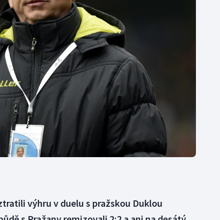
Moderní pětiboj
Triatlon
Motorsport
Veslování
Olympijské hry
Vodní slalom
Parasport
Volejbal
Plavání
Ostatní
Plážový volejbal
ztratili výhru v duelu s pražskou Duklou
půdě s Pražany remizovali 2:2 a ani na desátý