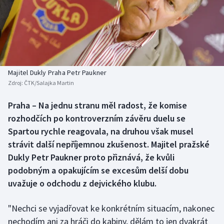
Baseball a softbal
Soutěže
Basketbal
Historické návraty
Biatlon
Aplikace ČT sport
Majitel Dukly Praha Petr Paukner
Boby a skeleton
AZ kvíz
Zdroj:
ČTK/Salajka Martin
Box
Praha – Na jednu stranu měl radost, že komise
rozhodčích po kontroverzním závěru duelu se
Curling
Spartou rychle reagovala, na druhou však musel
strávit další nepříjemnou zkušenost. Majitel pražské
Dostihy
Dukly Petr Paukner proto přiznává, že kvůli
podobným a opakujícím se excesům delší dobu
Florbal
uvažuje o odchodu z dejvického klubu.
Futsal
"Nechci se vyjadřovat ke konkrétním situacím, nakonec
nechodím ani za hráči do kabiny, dělám to jen dvakrát
Golf