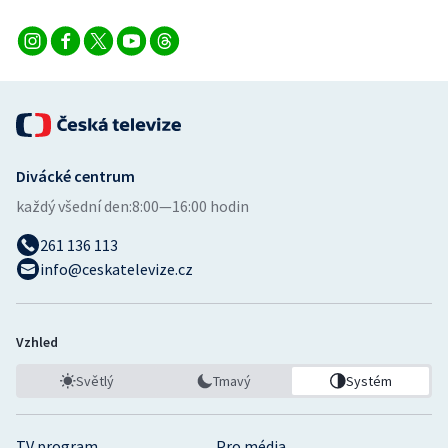
Divácké centrum
každý všední den:
8:00—16:00 hodin
261 136 113
info@ceskatelevize.cz
Vzhled
Světlý
Tmavý
Systém
TV program
Pro média