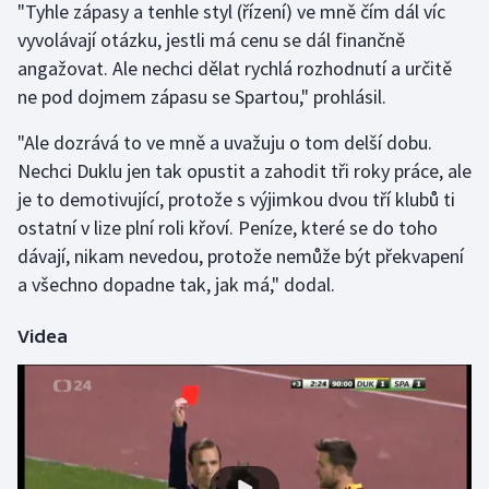
"Tyhle zápasy a tenhle styl (řízení) ve mně čím dál víc
Stolní tenis
vyvolávají otázku, jestli má cenu se dál finančně
angažovat. Ale nechci dělat rychlá rozhodnutí a určitě
Triatlon
ne pod dojmem zápasu se Spartou," prohlásil.
Veslování
"Ale dozrává to ve mně a uvažuju o tom delší dobu.
Nechci Duklu jen tak opustit a zahodit tři roky práce, ale
Vodní slalom
je to demotivující, protože s výjimkou dvou tří klubů ti
Volejbal
ostatní v lize plní roli křoví. Peníze, které se do toho
dávají, nikam nevedou, protože nemůže být překvapení
Ostatní
a všechno dopadne tak, jak má," dodal.
Videa