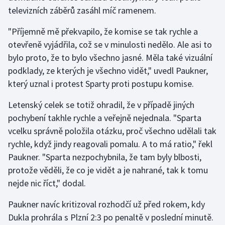
televizních záběrů zasáhl míč ramenem.
Olympijské hry
"Příjemně mě překvapilo, že komise se tak rychle a
Parasport
otevřeně vyjádřila, což se v minulosti nedělo. Ale asi to
bylo proto, že to bylo všechno jasné. Měla také vizuální
Plavání
podklady, ze kterých je všechno vidět," uvedl Paukner,
který uznal i protest Sparty proti postupu komise.
Plážový volejbal
Letenský celek se totiž ohradil, že v případě jiných
Ragby
pochybení takhle rychle a veřejně nejednala. "Sparta
vcelku správně položila otázku, proč všechno udělali tak
Rychlobruslení
rychle, když jindy reagovali pomalu. A to má ratio," řekl
Paukner. "Sparta nezpochybnila, že tam byly blbosti,
Rychlostní kanoistika
protože věděli, že co je vidět a je nahrané, tak k tomu
nejde nic říct," dodal.
Short track
Paukner navíc kritizoval rozhodčí už před rokem, kdy
Sportovní střelba
Dukla prohrála s Plzní 2:3 po penaltě v poslední minutě.