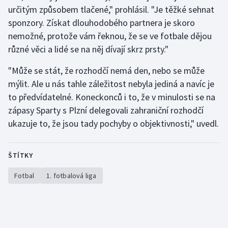
určitým způsobem tlačené," prohlásil. "Je těžké sehnat
sponzory. Získat dlouhodobého partnera je skoro
nemožné, protože vám řeknou, že se ve fotbale dějou
různé věci a lidé se na něj dívají skrz prsty."
"Může se stát, že rozhodčí nemá den, nebo se může
mýlit. Ale u nás tahle záležitost nebyla jediná a navíc je
to předvídatelné. Koneckonců i to, že v minulosti se na
zápasy Sparty s Plzní delegovali zahraniční rozhodčí
ukazuje to, že jsou tady pochyby o objektivnosti," uvedl.
ŠTÍTKY
Fotbal
1. fotbalová liga