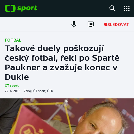
POPULÁRNÍ
SLEDOVAT
Fotbal
FOTBAL
Takové duely poškozují
Hokej
český fotbal, řekl po Spartě
Paukner a zvažuje konec v
Tenis
Dukle
Atletika
ČT sport
22. 4. 2016
|
Zdroj:
ČT sport
,
ČTK
Cyklistika
DALŠÍ SPORTY
Americký fotbal
NEPŘEHLÉDNĚTE