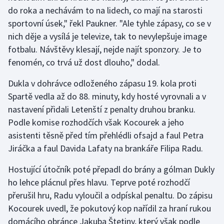
do roka a nechávám to na lidech, co mají na starosti
sportovní úsek," řekl Paukner. "Ale tyhle zápasy, co se v
Gymnastika
nich děje a vysílá je televize, tak to nevylepšuje image
Házená
fotbalu. Návštěvy klesají, nejde najít sponzory. Je to
fenomén, co trvá už dost dlouho," dodal.
Jezdectví
Dukla v dohrávce odloženého zápasu 19. kola proti
Judo
Spartě vedla až do 88. minuty, kdy hosté vyrovnali a v
nastavení přidali Letenští z penalty druhou branku.
Krasobruslení
Podle komise rozhodčích však Kocourek a jeho
asistenti těsně před tím přehlédli ofsajd a faul Petra
Lezení
Jiráčka a faul Davida Lafaty na brankáře Filipa Radu.
Lyže a snowboard
Hostující útočník poté přepadl do brány a gólman Dukly
ho lehce plácnul přes hlavu. Teprve poté rozhodčí
Moderní pětiboj
přerušil hru, Radu vyloučil a odpískal penaltu. Do zápisu
Kocourek uvedl, že pokutový kop nařídil za hraní rukou
Motorsport
domácího obránce Jakuba Štetiny, který však podle