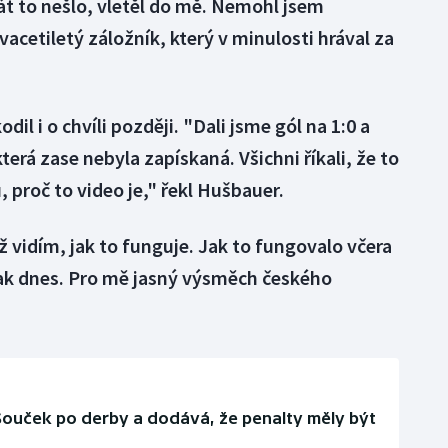
tát to nešlo, vletěl do mě. Nemohl jsem
acetiletý záložník, který v minulosti hrával za
dil i o chvíli později. "Dali jsme gól na 1:0 a
která zase nebyla zapískaná. Všichni říkali, že to
 proč to video je," řekl Hušbauer.
yž vidím, jak to funguje. Jak to fungovalo včera
 jak dnes. Pro mě jasný výsměch českého
 Souček po derby a dodává, že penalty měly být