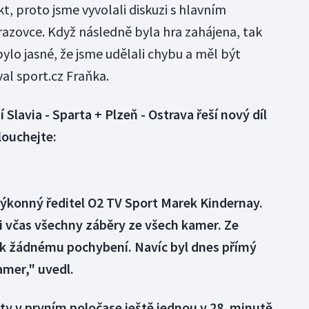
t, proto jsme vyvolali diskuzi s hlavním
razovce. Když následně byla hra zahájena, tak
bylo jasné, že jsme udělali chybu a měl být
al sport.cz Fraňka.
 Slavia - Sparta + Plzeň - Ostrava řeší nový díl
louchejte:
výkonný ředitel O2 TV Sport Marek Kindernay.
i včas všechny záběry ze všech kamer. Ze
 k žádnému pochybení. Navíc byl dnes přímý
amer," uvedl.
y v prvním poločase ještě jednou v 28. minutě