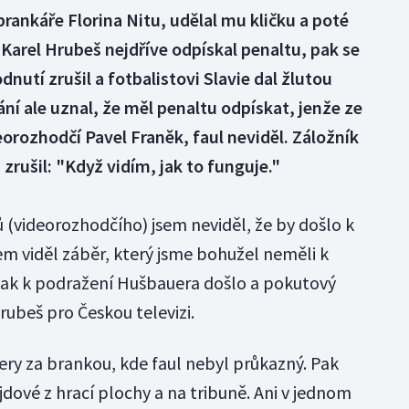
rankáře Florina Nitu, udělal mu kličku a poté
 Karel Hrubeš nejdříve odpískal penaltu, pak se
dnutí zrušil a fotbalistovi Slavie dal žlutou
ní ale uznal, že měl penaltu odpískat, jenže ze
eorozhodčí Pavel Franěk, faul neviděl. Záložník
i zrušil: "Když vidím, jak to funguje."
(videorozhodčího) jsem neviděl, že by došlo k
em viděl záběr, který jsme bohužel neměli k
, tak k podražení Hušbauera došlo a pokutový
rubeš pro Českou televizi.
ery za brankou, kde faul nebyl průkazný. Pak
dové z hrací plochy a na tribuně. Ani v jednom