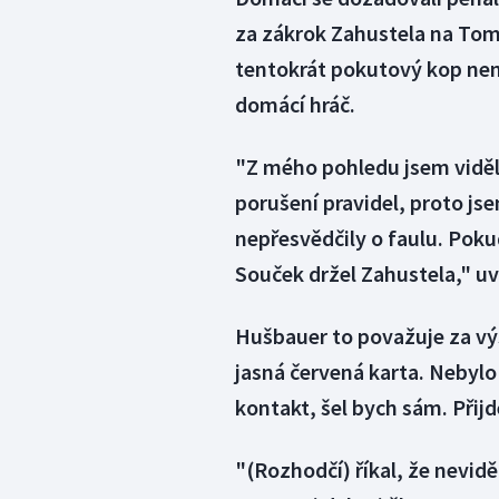
za zákrok Zahustela na Tom
tentokrát pokutový kop nena
domácí hráč.
"Z mého pohledu jsem viděl
porušení pravidel, proto js
nepřesvědčily o faulu. Poku
Souček držel Zahustela," u
Hušbauer to považuje za vý
jasná červená karta. Nebylo 
kontakt, šel bych sám. Přij
"(Rozhodčí) říkal, že nevidě