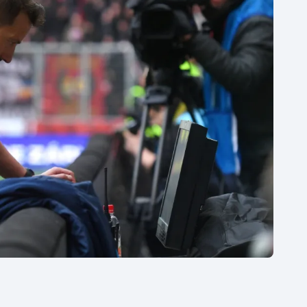
Moderní pětiboj
Triatlon
Motorsport
Veslování
Olympijské hry
Vodní slalom
Parasport
Volejbal
Plavání
Ostatní
Plážový volejbal