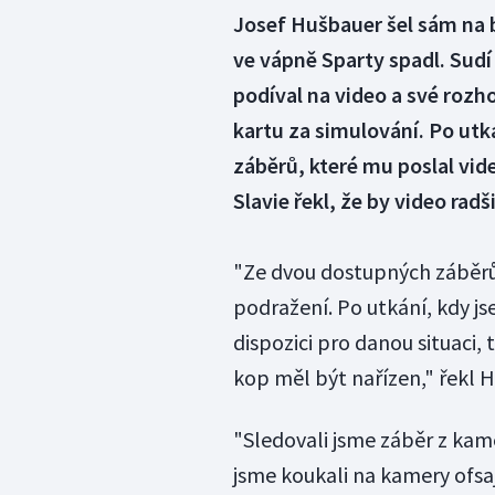
Josef Hušbauer šel sám na b
ve vápně Sparty spadl. Sudí
podíval na video a své rozho
kartu za simulování. Po utká
záběrů, které mu poslal vid
Slavie řekl, že by video radš
"Ze dvou dostupných záběrů 
podražení. Po utkání, kdy js
dispozici pro danou situaci
kop měl být nařízen," řekl H
"Sledovali jsme záběr z kam
jsme koukali na kamery ofsaj