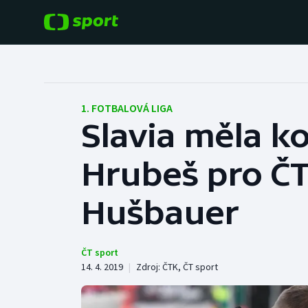
POPULÁRNÍ
DALŠÍ SPORTY
Fotbal
Americký fotbal
1. FOTBALOVÁ LIGA
Slavia měla ko
Hokej
Baseball a softbal
Hrubeš pro ČT
Tenis
Basketbal
Atletika
Hušbauer
Biatlon
Cyklistika
Boby a skeleton
ČT sport
14. 4. 2019
|
Zdroj:
ČTK
,
ČT sport
Box