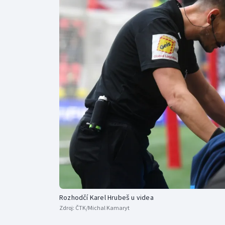
Curling
Dostihy
Florbal
Futsal
Golf
Gymnastika
Rozhodčí Karel Hrubeš u videa
Zdroj:
ČTK/Michal Kamaryt