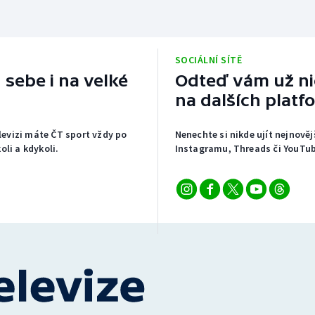
SOCIÁLNÍ SÍTĚ
 sebe i na velké
Odteď vám už nic
na dalších platf
elevizi máte ČT sport vždy po
Nenechte si nikde ujít nejnověj
li a kdykoli.
Instagramu, Threads či YouTub