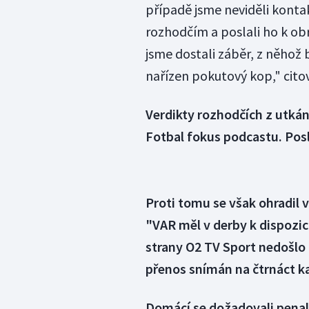
případě jsme neviděli kontak
rozhodčím a poslali ho k ob
jsme dostali záběr, z něhož 
nařízen pokutový kop," citov
Verdikty rozhodčích z utkání
Fotbal fokus podcastu. Pos
Proti tomu se však ohradil 
"VAR měl v derby k dispozic
strany O2 TV Sport nedošlo
přenos snímán na čtrnáct k
Domácí se dožadovali penalt