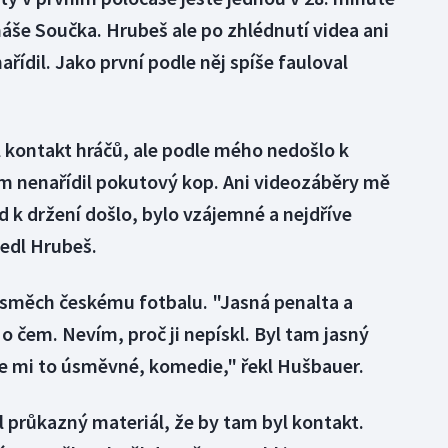
áše Součka. Hrubeš ale po zhlédnutí videa ani
řídil. Jako první podle něj spíše fauloval
 kontakt hráčů, ale podle mého nedošlo k
em nenařídil pokutový kop. Ani videozáběry mě
d k držení došlo, bylo vzájemné a nejdříve
vedl Hrubeš.
směch českému fotbalu. "Jasná penalta a
o čem. Nevím, proč ji nepískl. Byl tam jasný
de mi to úsměvné, komedie," řekl Hušbauer.
l průkazný materiál, že by tam byl kontakt.