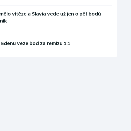
ělo vítěze a Slavia vede už jen o pět bodů
aník
z Edenu veze bod za remízu 1:1