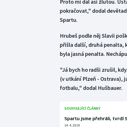
Proto mi dal asi žlutou. Us
pokračovat," dodal devětadv
Spartu.
Hrubeš podle něj Slavii poško
přišla další, druhá penalta, 
byla jasná penalta. Nechápu,
"Já bych ho radši zrušil, kd
(v utkání Plzeň - Ostrava),
fotbalu," dodal Hušbauer.
SOUVISEJÍCÍ ČLÁNKY
Spartu jsme přehráli, tvrdí
14. 4. 2019