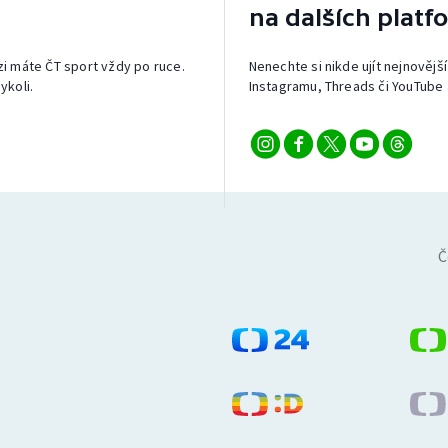
na dalších platf
izi máte ČT sport vždy po ruce.
Nenechte si nikde ujít nejnovější
ykoli.
Instagramu, Threads či YouTube 
Č