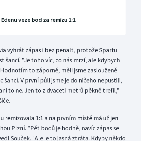
z Edenu veze bod za remízu 1:1
ia vyhrát zápas i bez penalt, protože Spartu
t šancí. "Je toho víc, co nás mrzí, ale kdybych
. Hodnotím to záporně, měli jsme zaslouženě
 šancí. V první půli jsme je do ničeho nepustili,
ani to ne. Jen to z dvaceti metrů pěkně trefil,"
všiče.
ou remizovala 1:1 a na prvním místě má už jen
ou Plzní. "Pět bodů je hodně, navíc zápas se
vedl Souček. "Ale je to jasná ztráta. Kdyby někdo