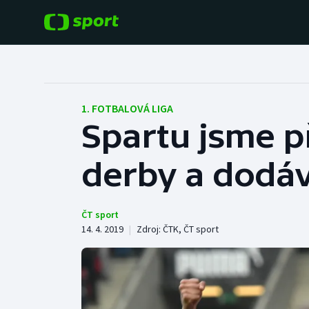
POPULÁRNÍ
DALŠÍ SPORTY
Fotbal
Americký fotbal
1. FOTBALOVÁ LIGA
Spartu jsme př
Hokej
Baseball a softbal
derby a dodáv
Tenis
Basketbal
Atletika
Biatlon
ČT sport
14. 4. 2019
|
Zdroj:
ČTK
,
ČT sport
Cyklistika
Boby a skeleton
Box