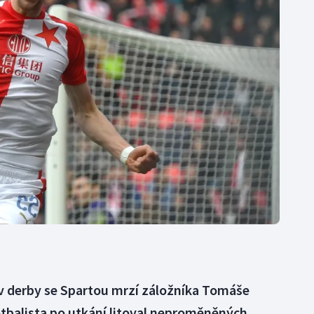
Moderní pětiboj
Triatlon
Motorsport
Veslování
Olympijské hry
Vodní slalom
Parasport
Volejbal
Plavání
Ostatní
Plážový volejbal
v derby se Spartou mrzí záložníka Tomáše
otbalista po utkání litoval neproměněných