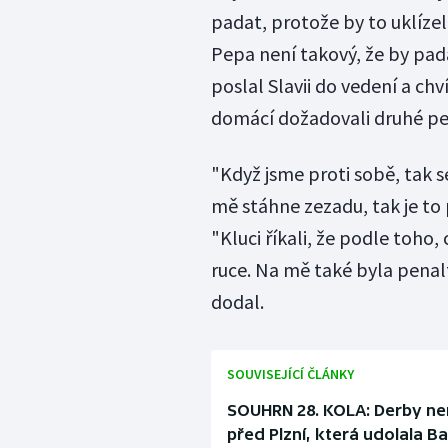
padat, protože by to uklízel
Pepa není takový, že by pad
poslal Slavii do vedení a ch
domácí dožadovali druhé p
"Když jsme proti sobě, tak s
mě stáhne zezadu, tak je to 
"Kluci říkali, že podle toho,
ruce. Na mě také byla penalt
dodal.
SOUVISEJÍCÍ ČLÁNKY
SOUHRN 28. KOLA: Derby nem
před Plzní, která udolala B