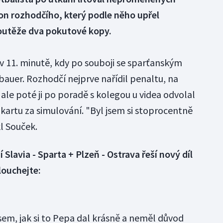
kon rozhodčího, který podle něho upřel
outěže dva pokutové kopy.
 v 11. minutě, kdy po souboji se sparťanským
uer. Rozhodčí nejprve nařídil penaltu, na
 ale poté ji po poradě s kolegou u videa odvolal
kartu za simulování. "Byl jsem si stoprocentně
řekl Souček.
 Slavia - Sparta + Plzeň - Ostrava řeší nový díl
louchejte:
jsem, jak si to Pepa dal krásně a neměl důvod