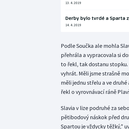
13. 4. 2019
Derby bylo tvrdé a Sparta 
14. 4. 2019
Podle Součka ale mohla Slav
přehrála a vypracovala si dos
to řekl, tak dostanu stopku
vyhrát. Měli jsme strašně moc
měli jednu střelu a ve druhé 
řekl o vyrovnávací ráně Pla
Slavia v lize podruhé za seb
pětibodový náskok před druh
Spartou je vždycky těžký," u