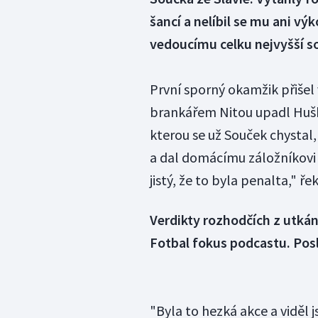
šancí a nelíbil se mu ani vý
vedoucímu celku nejvyšší s
První sporný okamžik přišel
brankářem Nitou upadl Hušba
kterou se už Souček chystal,
a dal domácímu záložníkovi 
jistý, že to byla penalta," 
Verdikty rozhodčích z utkání
Fotbal fokus podcastu. Pos
"Byla to hezká akce a viděl 