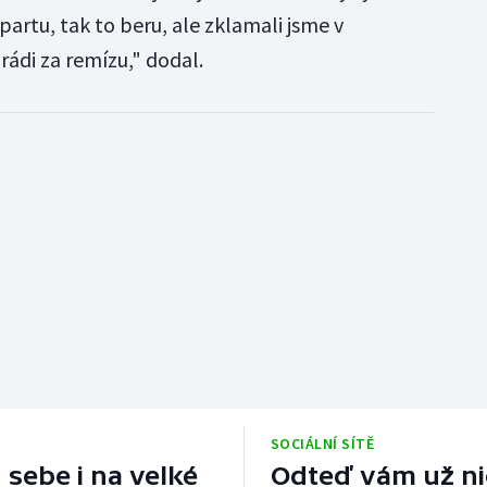
partu, tak to beru, ale zklamali jsme v
rádi za remízu," dodal.
SOCIÁLNÍ SÍTĚ
 sebe i na velké
Odteď vám už nic