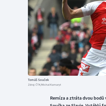
Curling
Dostihy
Florbal
Futsal
Golf
Gymnastika
Tomáš Souček
Zdroj:
ČTK/Michal Kamaryt
Remíza a ztráta dvou bodů 
Součka ze Slavie. Vytáhlý f