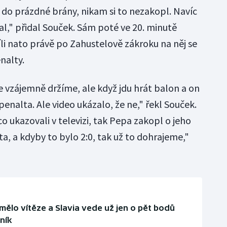
 do prázdné brány, nikam si to nezakopl. Navíc
al," přidal Souček. Sám poté ve 20. minutě
víli nato právě po Zahustelově zákroku na něj se
enalty.
e vzájemně držíme, ale když jdu hrát balon a on
penalta. Ale video ukázalo, že ne," řekl Souček.
 co ukazovali v televizi, tak Pepa zakopl o jeho
a, a kdyby to bylo 2:0, tak už to dohrajeme,"
ělo vítěze a Slavia vede už jen o pět bodů
aník