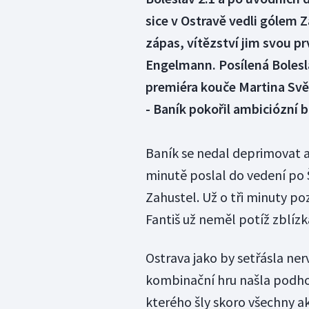
sice v Ostravě vedli gólem 
zápas, vítězství jim svou prv
Engelmann. Posílená Bolesl
premiéra kouče Martina Sv
- Baník pokořil ambiciózní 
Baník se nedal deprimovat a
minutě poslal do vedení po
Zahustel. Už o tři minuty po
Fantiš už neměl potíž zblízk
Ostrava jako by setřásla nerv
kombinační hru našla podhou
kterého šly skoro všechny ak