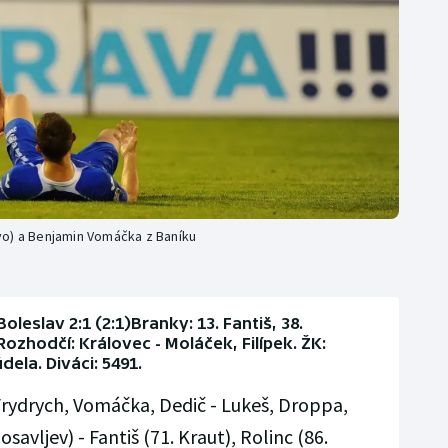
vo) a Benjamin Vomáčka z Baníku
leslav 2:1 (2:1)Branky: 13. Fantiš, 38.
Rozhodčí: Královec - Moláček, Filípek. ŽK:
dela. Diváci: 5491.
rydrych, Vomáčka, Dedič - Lukeš, Droppa,
avljev) - Fantiš (71. Kraut), Rolinc (86.