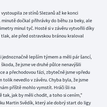
vystoupila ze stínů Slezanů až ke konci
. minutě dočkal přihrávky do běhu za beky, ale
try minul tyč. Hosté si v závěru vytvořili díky
ak, ale před ostravskou bránou kraloval
i jednoznačně lepším týmem a měli pár šancí,
n škoda, že jsme ve druhé půlce nenavýšili
kce a přechodovou fázi, zbytečně jsme vpředu
m tolik nevedlo v závěru. Chyba byla, že jsme
nám příště mohlo vymstít. Hráči šli na
ě tak, jak by měli chodit, a toho si cením,"
ku Martin Svědík, který ale dobrý start do ligy