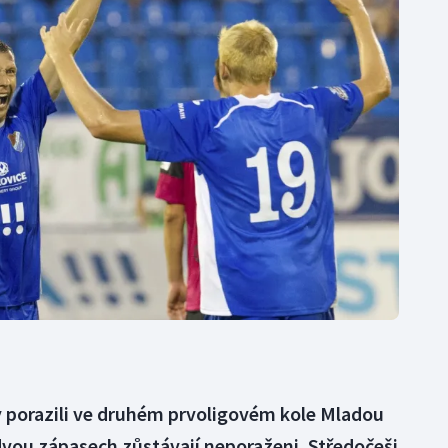
Moderní pětiboj
Triatlon
Motorsport
Veslování
Olympijské hry
Vodní slalom
Parasport
Volejbal
Plavání
Ostatní
Plážový volejbal
y porazili ve druhém prvoligovém kole Mladou
dvou zápasech zůstávají neporaženi. Středočeši