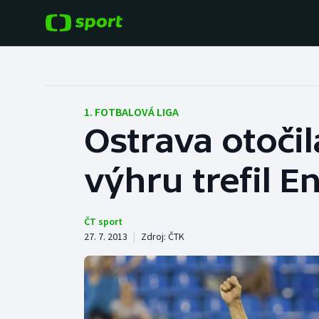
POPULÁRNÍ
DALŠÍ SPORTY
Fotbal
Americký fotbal
1. FOTBALOVÁ LIGA
Ostrava otočil
Hokej
Baseball a softbal
výhru trefil 
Tenis
Basketbal
Atletika
Biatlon
ČT sport
27. 7. 2013
|
Zdroj:
ČTK
Cyklistika
Boby a skeleton
Box