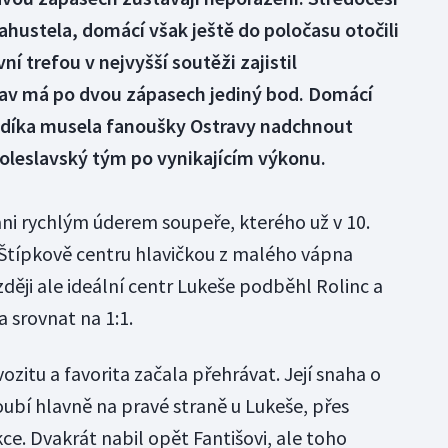
Zahustela, domácí však ještě do poločasu otočili
ní trefou v nejvyšší soutěži zajistil
av má po dvou zápasech jediný bod. Domácí
ědíka musela fanoušky Ostravy nadchnout
boleslavský tým po vynikajícím výkonu.
ni rychlým úderem soupeře, kterého už v 10.
 Štípkově centru hlavičkou z malého vápna
zději ale ideální centr Lukeše podběhl Rolinc a
a srovnat na 1:1.
ozitu a favorita začala přehrávat. Její snaha o
bí hlavně na pravé straně u Lukeše, přes
ce. Dvakrát nabil opět Fantišovi, ale toho