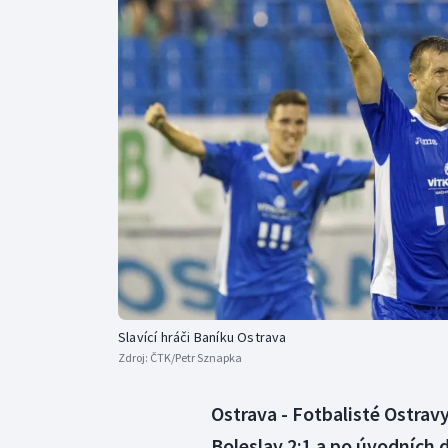
Curling
Dostihy
Florbal
Futsal
Golf
Gymnastika
Slavící hráči Baníku Ostrava
Zdroj:
ČTK/Petr Sznapka
Ostrava - Fotbalisté Ostrav
Boleslav 2:1 a po úvodních 