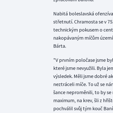
Nabitá boleslavská ofenzíva 
střetnutí. Chramosta se v 75
technickým pokusem o centime
nakopávaným míčům území tl
Bárta.
"V prvním poločase jsme byl
které jsme nevyužili. Byla je
výsledek. Měli jsme dobré a
neztráceli míče. To už se ná
šance neproměnili, to by se 
maximum, na krev, šli z hřišt
pochválil svůj tým kouč Baní