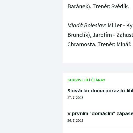
Baránek). Trenér: Svědík.
Mladá Boleslav:
Miller - Ky
Brunclík), Jarolím - Zahust
Chramosta. Trenér: Minář.
SOUVISEJÍCÍ ČLÁNKY
Slovácko doma porazilo Jih
27. 7. 2013
V prvním "domácím" zápas
26. 7. 2013