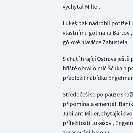
vychytal Miller.
Lukeš pak nadrobil potíže i
vlastnímu gólmanu Bártovi, 
gólové hlavičce Zahustela.
S chutí hrající Ostrava ješt
hřiště obral o míč Ščuka a 
předložil nabídku Engelmann
Středočeši se po pauze snažili
připomínala ementál. Baník 
Jubilant Miller, chytající dv
příležitosti Lukešovi, Engel
zpracování balonu.