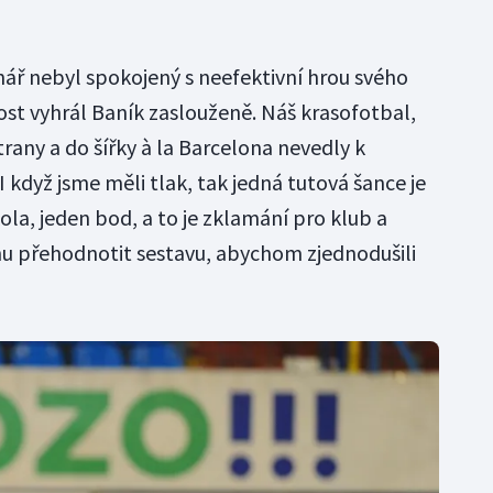
nář nebyl spokojený s neefektivní hrou svého
st vyhrál Baník zaslouženě. Náš krasofotbal,
trany a do šířky à la Barcelona nevedly k
 když jsme měli tlak, tak jedná tutová šance je
a, jeden bod, a to je zklamání pro klub a
 přehodnotit sestavu, abychom zjednodušili