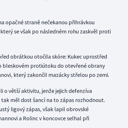
 na opačné straně nečekanou přihrávkou
který se však po následném rohu zaskvěl proti
ě před obrátkou otočila skóre: Kukec uprostřed
po bleskovém protiútoku do otevřené obrany
ovi, který zakončil mazácky střelou po zemi.
 o větší aktivitu, jenže jejich defenzíva
tak měl dost šancí na to zápas rozhodnout.
oustý ligový zápas, však lapil obrovské
mannovi a Rolinc v koncovce selhal při