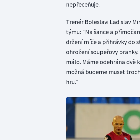
nepřeceňuje.
Trenér Boleslavi Ladislav Mi
týmu: "Na šance a přímočaro
držení míče a přihrávky do s
ohrožení soupeřovy branky. I
málo. Máme odehrána dvě kol
možná budeme muset trochu
hru."