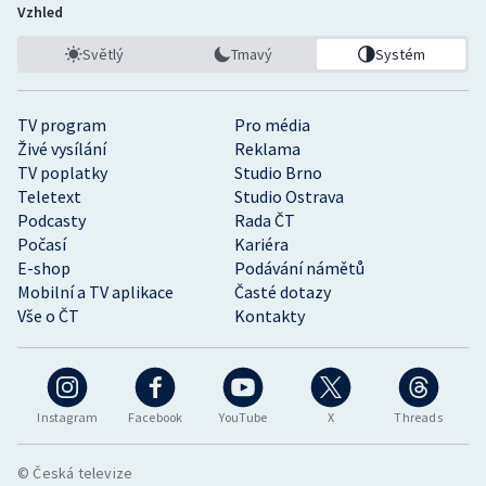
Vzhled
Světlý
Tmavý
Systém
TV program
Pro média
Živé vysílání
Reklama
TV poplatky
Studio Brno
Teletext
Studio Ostrava
Podcasty
Rada ČT
Počasí
Kariéra
E-shop
Podávání námětů
Mobilní a TV aplikace
Časté dotazy
Vše o ČT
Kontakty
Instagram
Facebook
YouTube
X
Threads
© Česká televize