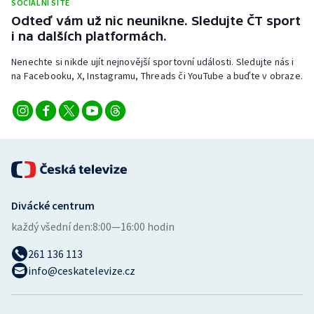
SOCIÁLNÍ SÍTĚ
Odteď vám už nic neunikne. Sledujte ČT sport
i na dalších platformách.
Nenechte si nikde ujít nejnovější sportovní události. Sledujte nás i
na Facebooku, X, Instagramu, Threads či YouTube a buďte v obraze.
Divácké centrum
každý všední den:
8:00—16:00 hodin
261 136 113
info@ceskatelevize.cz