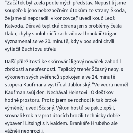
"Začátek byl zcela podle mých představ. Nepustili jsme
soupeře k jeho nebezpečným útokům ze strany. Škoda,
Gymnastika
že jsme si neporadili v koncovce," uvedl kouč Leoš
Kalvoda. Děravá teplická obrana jen s problémy čelila
Házená
tlaku, chyby spoluhráčů zachraňoval brankář Grigar.
Vyznamenal se ve 20. minutě, kdy v poslední chvíli
Jezdectví
vytlačil Buchtovu střelu.
Judo
Další příležitosti ke skórování ligový nováček zahodil
zbrklostí a nepřesností. Teplický trenér Ščasný nebyl s
Krasobruslení
výkonem svých svěřenců spokojen a ve 24. minutě
stopera Kaufmana vystřídal Jablonský. "Ve vedru neměl
Lezení
Kaufman svůj den. Nechával Heinzovi i Oklešťkovi
Lyže a snowboard
hodně prostoru. Proto jsem se rozhodl k tak brzké
výměně," uvedl Ščasný. Výkon hostů se pak zlepšil,
Moderní pětiboj
srovnali krok a v protiútocích hrozili technicky dobře
vybavení Litsingi s Nivaldem. Brankáře Hrubého ale
Motorsport
vážněji neohrozili.