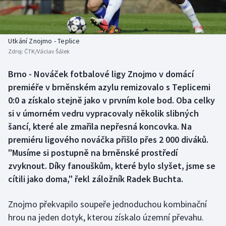
Baseball a softbal
Soutěže
Basketbal
Historické návraty
Utkání Znojmo - Teplice
Zdroj:
ČTK/Václav Šálek
Biatlon
Aplikace ČT sport
Brno - Nováček fotbalové ligy Znojmo v domácí
Boby a skeleton
AZ kvíz
premiéře v brněnském azylu remizovalo s Teplicemi
0:0 a získalo stejně jako v prvním kole bod. Oba celky
Box
si v úmorném vedru vypracovaly několik slibných
šancí, které ale zmařila nepřesná koncovka. Na
Curling
premiéru ligového nováčka přišlo přes 2 000 diváků.
"Musíme si postupně na brněnské prostředí
Dostihy
zvyknout. Díky fanouškům, které bylo slyšet, jsme se
Florbal
cítili jako doma," řekl záložník Radek Buchta.
Futsal
Znojmo překvapilo soupeře jednoduchou kombinační
hrou na jeden dotyk, kterou získalo územní převahu.
Golf