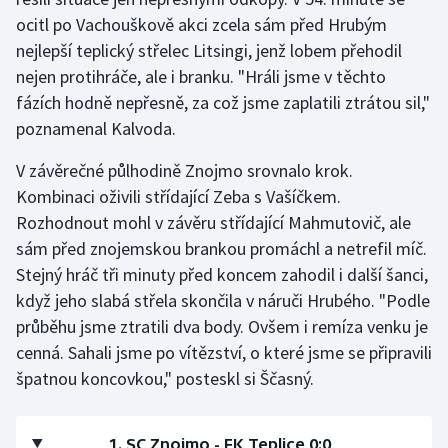
Stolní tenis
ocitl po Vachouškově akci zcela sám před Hrubým
nejlepší teplický střelec Litsingi, jenž lobem přehodil
Triatlon
nejen protihráče, ale i branku. "Hráli jsme v těchto
fázích hodně nepřesně, za což jsme zaplatili ztrátou sil,"
Veslování
poznamenal Kalvoda.
Vodní slalom
V závěrečné půlhodině Znojmo srovnalo krok.
Kombinaci oživili střídající Zeba s Vašíčkem.
Volejbal
Rozhodnout mohl v závěru střídající Mahmutovič, ale
sám před znojemskou brankou promáchl a netrefil míč.
Ostatní
Stejný hráč tři minuty před koncem zahodil i další šanci,
když jeho slabá střela skončila v náruči Hrubého. "Podle
průběhu jsme ztratili dva body. Ovšem i remíza venku je
cenná. Sahali jsme po vítězství, o které jsme se připravili
špatnou koncovkou," posteskl si Ščasný.
1. SC Znojmo - FK Teplice 0:0