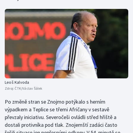
Olympijské hry
Parasport
Plavání
Plážový volejbal
Ragby
Rychlobruslení
Leoš Kalvoda
Zdroj:
ČTK/Václav Šálek
Rychlostní kanoistika
Po změně stran se Znojmo potýkalo s herním
Short track
výpadkem a Teplice se třemi Afričany v sestavě
převzaly iniciativu. Severočeši ovládli střed hřiště a
Sportovní střelba
dostali protivníka pod tlak. Znojemští zadáci často
řešili situace jen nepřesnými odkopy. V 54. minutě se