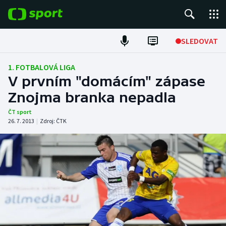
POPULÁRNÍ
SLEDOVAT
Fotbal
1. FOTBALOVÁ LIGA
V prvním "domácím" zápase
Hokej
Znojma branka nepadla
Tenis
ČT sport
26. 7. 2013
|
Zdroj:
ČTK
Atletika
Cyklistika
DALŠÍ SPORTY
Americký fotbal
NEPŘEHLÉDNĚTE