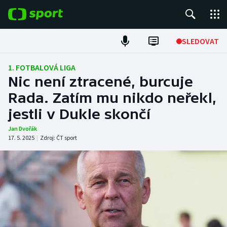
POPULÁRNÍ
SLEDOVAT
Fotbal
1. FOTBALOVÁ LIGA
Nic není ztracené, burcuje
Hokej
Rada. Zatím mu nikdo neřekl,
jestli v Dukle skončí
Tenis
Jan Dvořák
Atletika
17. 5. 2025
|
Zdroj:
ČT sport
Cyklistika
DALŠÍ SPORTY
Americký fotbal
NEPŘEHLÉDNĚTE