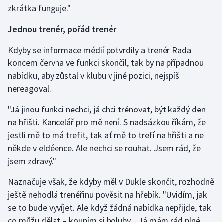
zkrátka funguje."
Jednou trenér, pořád trenér
Kdyby se informace médií potvrdily a trenér Rada
koncem června ve funkci skončil, tak by na případnou
nabídku, aby zůstal v klubu v jiné pozici, nejspíš
nereagoval.
"Já jinou funkci nechci, já chci trénovat, být každý den
na hřišti. Kancelář pro mě není. S nadsázkou říkám, že
jestli mě to má trefit, tak ať mě to trefí na hřišti a ne
někde v eldéence. Ale nechci se rouhat. Jsem rád, že
jsem zdravý."
Naznačuje však, že kdyby měl v Dukle skončit, rozhodně
ještě nehodlá trenéřinu pověsit na hřebík. "Uvidím, jak
se to bude vyvíjet. Ale když žádná nabídka nepřijde, tak
co můžu dělat – koupím si holuby... Já mám rád plné