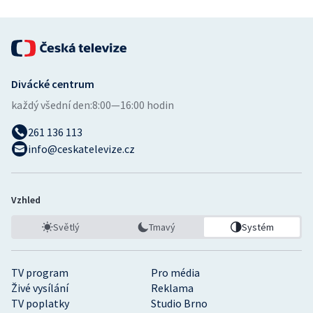
Divácké centrum
každý všední den:
8:00—16:00 hodin
261 136 113
info@ceskatelevize.cz
Vzhled
Světlý
Tmavý
Systém
TV program
Pro média
Živé vysílání
Reklama
TV poplatky
Studio Brno