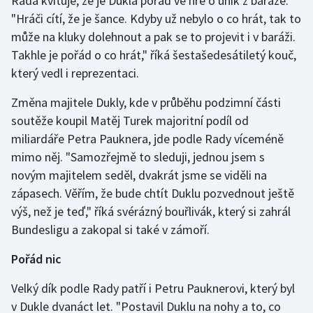
Rada kvituje, že je Dukla pořád ve hře o únik z baráže.
"Hráči cítí, že je šance. Kdyby už nebylo o co hrát, tak to
Olympijské hry
může na kluky dolehnout a pak se to projevit i v baráži.
Takhle je pořád o co hrát," říká šestašedesátiletý kouč,
Parasport
který vedl i reprezentaci.
Plavání
Změna majitele Dukly, kde v průběhu podzimní části
soutěže koupil Matěj Turek majoritní podíl od
Plážový volejbal
miliardáře Petra Pauknera, jde podle Rady víceméně
Ragby
mimo něj. "Samozřejmě to sleduji, jednou jsem s
novým majitelem seděl, dvakrát jsme se viděli na
Rychlobruslení
zápasech. Věřím, že bude chtít Duklu pozvednout ještě
výš, než je teď," říká svérázný bouřlivák, který si zahrál
Rychlostní kanoistika
Bundesligu a zakopal si také v zámoří.
Short track
Pořád nic
Velký dík podle Rady patří i Petru Pauknerovi, který byl
Sportovní střelba
v Dukle dvanáct let. "Postavil Duklu na nohy a to, co