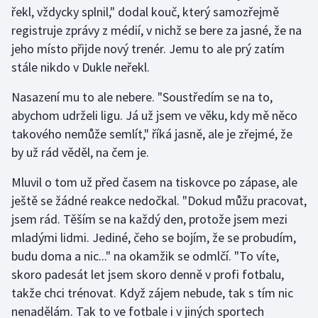
Stolní tenis
řekl, vždycky splnil," dodal kouč, který samozřejmě
registruje zprávy z médií, v nichž se bere za jasné, že na
Triatlon
jeho místo přijde nový trenér. Jemu to ale prý zatím
stále nikdo v Dukle neřekl.
Veslování
Nasazení mu to ale nebere. "Soustředím se na to,
Vodní slalom
abychom udrželi ligu. Já už jsem ve věku, kdy mě něco
takového nemůže semlít," říká jasně, ale je zřejmé, že
Volejbal
by už rád věděl, na čem je.
Ostatní
Mluvil o tom už před časem na tiskovce po zápase, ale
ještě se žádné reakce nedočkal. "Dokud můžu pracovat,
jsem rád. Těším se na každý den, protože jsem mezi
mladými lidmi. Jediné, čeho se bojím, že se probudím,
budu doma a nic..." na okamžik se odmlčí. "To víte,
skoro padesát let jsem skoro denně v profi fotbalu,
takže chci trénovat. Když zájem nebude, tak s tím nic
nenadělám. Tak to ve fotbale i v jiných sportech