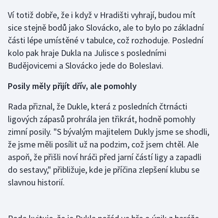
Ví totiž dobře, že i když v Hradišti vyhrají, budou mít
Gymnastika
sice stejně bodů jako Slovácko, ale to bylo po základní
části lépe umístěné v tabulce, což rozhoduje. Poslední
Házená
kolo pak hraje Dukla na Julisce s posledními
Budějovicemi a Slovácko jede do Boleslavi.
Jezdectví
Posily měly přijít dřív, ale pomohly
Judo
Rada přiznal, že Dukle, která z posledních čtrnácti
Krasobruslení
ligových zápasů prohrála jen třikrát, hodně pomohly
zimní posily. "S bývalým majitelem Dukly jsme se shodli,
Lezení
že jsme měli posílit už na podzim, což jsem chtěl. Ale
aspoň, že přišli noví hráči před jarní částí ligy a zapadli
Lyže a snowboard
do sestavy," přibližuje, kde je příčina zlepšení klubu se
slavnou historií.
Moderní pětiboj
Motorsport