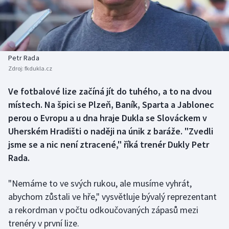
Baseball a softbal
Soutěže
Basketbal
Historické návraty
Biatlon
Aplikace ČT sport
Petr Rada
Zdroj:
fkdukla.cz
Boby a skeleton
AZ kvíz
Ve fotbalové lize začíná jít do tuhého, a to na dvou
místech. Na špici se Plzeň, Baník, Sparta a Jablonec
Box
perou o Evropu a u dna hraje Dukla se Slováckem v
Curling
Uherském Hradišti o naději na únik z baráže. "Zvedli
jsme se a nic není ztracené," říká trenér Dukly Petr
Dostihy
Rada.
Florbal
"Nemáme to ve svých rukou, ale musíme vyhrát,
abychom zůstali ve hře," vysvětluje bývalý reprezentant
Futsal
a rekordman v počtu odkoučovaných zápasů mezi
trenéry v první lize.
Golf