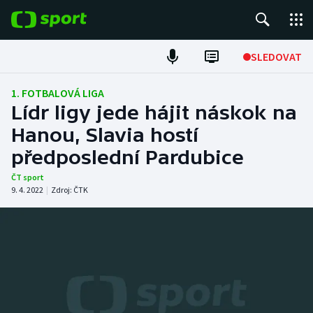
POPULÁRNÍ
SLEDOVAT
Fotbal
1. FOTBALOVÁ LIGA
Lídr ligy jede hájit náskok na
Hokej
Hanou, Slavia hostí
předposlední Pardubice
Tenis
ČT sport
Atletika
9. 4. 2022
|
Zdroj:
ČTK
Cyklistika
DALŠÍ SPORTY
Americký fotbal
NEPŘEHLÉDNĚTE