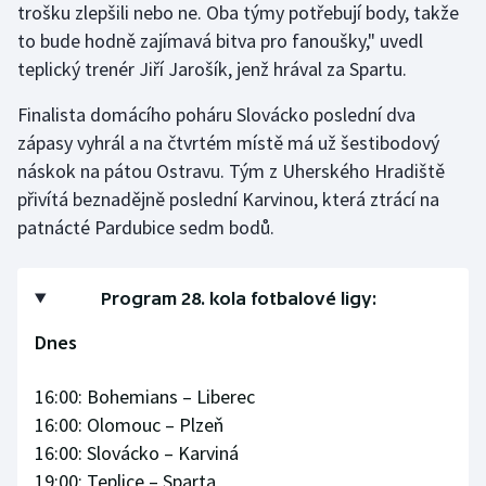
trošku zlepšili nebo ne. Oba týmy potřebují body, takže
Stolní tenis
to bude hodně zajímavá bitva pro fanoušky," uvedl
teplický trenér Jiří Jarošík, jenž hrával za Spartu.
Triatlon
Finalista domácího poháru Slovácko poslední dva
Veslování
zápasy vyhrál a na čtvrtém místě má už šestibodový
náskok na pátou Ostravu. Tým z Uherského Hradiště
Vodní slalom
přivítá beznadějně poslední Karvinou, která ztrácí na
Volejbal
patnácté Pardubice sedm bodů.
Ostatní
Program 28. kola fotbalové ligy:
Dnes
16:00: Bohemians – Liberec
16:00: Olomouc – Plzeň
16:00: Slovácko – Karviná
19:00: Teplice – Sparta