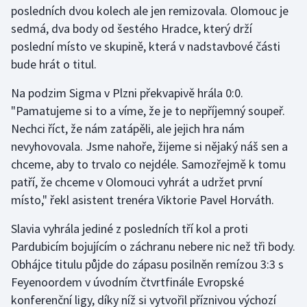
posledních dvou kolech ale jen remizovala. Olomouc je
sedmá, dva body od šestého Hradce, který drží
Gymnastika
poslední místo ve skupině, která v nadstavbové části
bude hrát o titul.
Házená
Na podzim Sigma v Plzni překvapivě hrála 0:0.
Jezdectví
"Pamatujeme si to a víme, že je to nepříjemný soupeř.
Nechci říct, že nám zatápěli, ale jejich hra nám
Judo
nevyhovovala. Jsme nahoře, žijeme si nějaký náš sen a
chceme, aby to trvalo co nejdéle. Samozřejmě k tomu
Krasobruslení
patří, že chceme v Olomouci vyhrát a udržet první
Lezení
místo," řekl asistent trenéra Viktorie Pavel Horváth.
Slavia vyhrála jediné z posledních tří kol a proti
Lyže a snowboard
Pardubicím bojujícím o záchranu nebere nic než tři body.
Moderní pětiboj
Obhájce titulu půjde do zápasu posilněn remízou 3:3 s
Feyenoordem v úvodním čtvrtfinále Evropské
Motorsport
konferenční ligy, díky níž si vytvořil příznivou výchozí