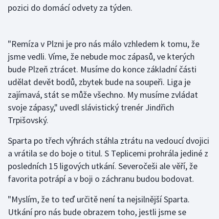
pozici do domácí odvety za týden.
Olympijské hry
Parasport
"Remíza v Plzni je pro nás málo vzhledem k tomu, že
jsme vedli. Víme, že nebude moc zápasů, ve kterých
Plavání
bude Plzeň ztrácet. Musíme do konce základní části
udělat devět bodů, zbytek bude na soupeři. Liga je
Plážový volejbal
zajímavá, stát se může všechno. My musíme zvládat
svoje zápasy," uvedl slávistický trenér Jindřich
Ragby
Trpišovský.
Rychlobruslení
Sparta po třech výhrách stáhla ztrátu na vedoucí dvojici
a vrátila se do boje o titul. S Teplicemi prohrála jediné z
Rychlostní kanoistika
posledních 15 ligových utkání. Severočeši ale věří, že
favorita potrápí a v boji o záchranu budou bodovat.
Short track
"Myslím, že to teď určitě není ta nejsilnější Sparta.
Sportovní střelba
Utkání pro nás bude obrazem toho, jestli jsme se