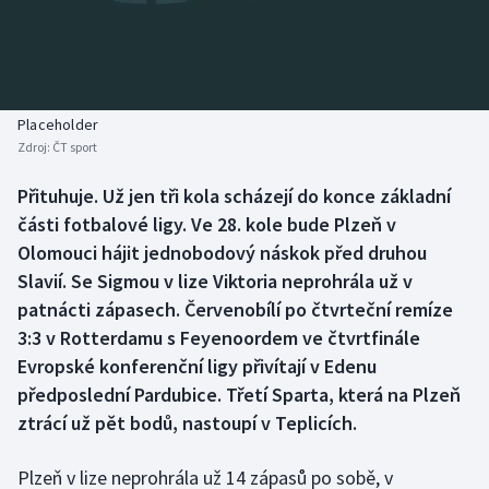
Baseball a softbal
Soutěže
Basketbal
Historické návraty
Biatlon
Aplikace ČT sport
Placeholder
Zdroj:
ČT sport
Boby a skeleton
AZ kvíz
Přituhuje. Už jen tři kola scházejí do konce základní
části fotbalové ligy. Ve 28. kole bude Plzeň v
Box
Olomouci hájit jednobodový náskok před druhou
Curling
Slavií. Se Sigmou v lize Viktoria neprohrála už v
patnácti zápasech. Červenobílí po čtvrteční remíze
Dostihy
3:3 v Rotterdamu s Feyenoordem ve čtvrtfinále
Evropské konferenční ligy přivítají v Edenu
Florbal
předposlední Pardubice. Třetí Sparta, která na Plzeň
ztrácí už pět bodů, nastoupí v Teplicích.
Futsal
Plzeň v lize neprohrála už 14 zápasů po sobě, v
Golf