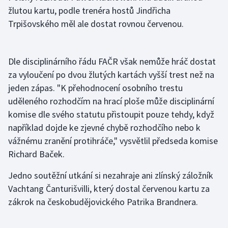
žlutou kartu, podle trenéra hostů Jindřicha
Trpišovského měl ale dostat rovnou červenou.
Gymnastika
Házená
Dle disciplinárního řádu FAČR však nemůže hráč dostat
Jezdectví
za vyloučení po dvou žlutých kartách vyšší trest než na
jeden zápas. "K přehodnocení osobního trestu
Judo
uděleného rozhodčím na hrací ploše může disciplinární
komise dle svého statutu přistoupit pouze tehdy, když
Krasobruslení
například dojde ke zjevné chybě rozhodčího nebo k
vážnému zranění protihráče," vysvětlil předseda komise
Lezení
Richard Baček.
Lyže a snowboard
Jedno soutěžní utkání si nezahraje ani zlínský záložník
Vachtang Čanturišvilli, který dostal červenou kartu za
Moderní pětiboj
zákrok na českobudějovického Patrika Brandnera.
Motorsport