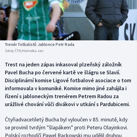
Baseball a softbal
Soutěže
Basketbal
Historické návraty
Biatlon
Aplikace ČT sport
Trenér fotbalistů Jablonce Petr Rada
Boby a skeleton
AZ kvíz
Zdroj:
ČTK/Homolka Jan
Box
Trest na jeden zápas inkasoval plzeňský záložník
Pavel Bucha po červené kartě ve šlágru se Slavií.
Curling
Disciplinární komise Ligové fotbalové asociace o tom
informovala v komuniké. Komise mimo jiné zahájila i
Dostihy
řízení s jabloneckým trenérem Petrem Radou za
urážlivé chování vůči divákovi v utkání s Pardubicemi.
Florbal
Čtyřiadvacetiletý Bucha byl vyloučen v 85. minutě, kdy
Futsal
se provinil tvrdým "šlapákem" proti Peteru Olayinkovi.
Polský rozhodčí Pawel Rackowski mu udělil druhou
Golf