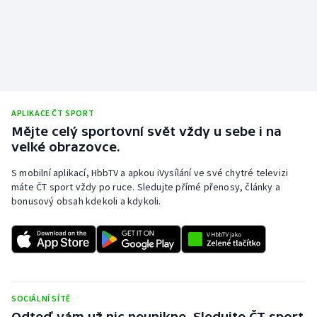
APLIKACE ČT SPORT
Mějte celý sportovní svět vždy u sebe i na
velké obrazovce.
S mobilní aplikací, HbbTV a apkou iVysílání ve své chytré televizi
máte ČT sport vždy po ruce. Sledujte přímé přenosy, články a
bonusový obsah kdekoli a kdykoli.
SOCIÁLNÍ SÍTĚ
Odteď vám už nic neunikne. Sledujte ČT sport