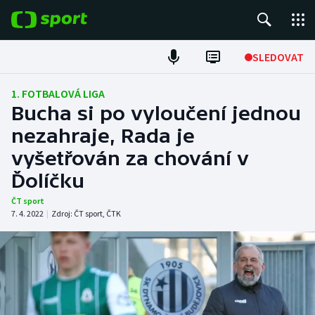
POPULÁRNÍ
SLEDOVAT
Fotbal
1. FOTBALOVÁ LIGA
Bucha si po vyloučení jednou
Hokej
nezahraje, Rada je
vyšetřován za chování v
Tenis
Ďolíčku
Atletika
ČT sport
7. 4. 2022
|
Zdroj:
ČT sport
,
ČTK
Cyklistika
DALŠÍ SPORTY
Americký fotbal
NEPŘEHLÉDNĚTE