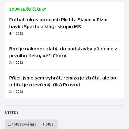
Stolní tenis
SOUVISEJÍCÍ ČLÁNKY
Triatlon
Fotbal fokus podcast: Plichta Slavie v Plzni,
bavící Sparta a šlágr skupin MS
Veslování
4. 4. 2022
Vodní slalom
Bod je nakonec zlatý, do nadstavby půjdeme z
prvního fleku, věří Chorý
Volejbal
3. 4. 2022
Ostatní
Přijeli jsme sem vyhrát, remíza je ztráta, ale boj
o titul je otevřený, říká Provod
3. 4. 2022
ŠTÍTKY
1. fotbalová liga
Fotbal