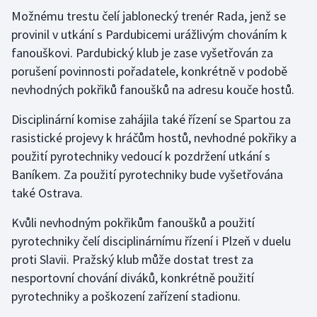
Možnému trestu čelí jablonecký trenér Rada, jenž se
Olympijské hry
provinil v utkání s Pardubicemi urážlivým chováním k
fanouškovi. Pardubický klub je zase vyšetřován za
Parasport
porušení povinnosti pořadatele, konkrétně v podobě
nevhodných pokřiků fanoušků na adresu kouče hostů.
Plavání
Disciplinární komise zahájila také řízení se Spartou za
Plážový volejbal
rasistické projevy k hráčům hostů, nevhodné pokřiky a
použití pyrotechniky vedoucí k pozdržení utkání s
Ragby
Baníkem. Za použití pyrotechniky bude vyšetřována
Rychlobruslení
také Ostrava.
Kvůli nevhodným pokřikům fanoušků a použití
Rychlostní kanoistika
pyrotechniky čelí disciplinárnímu řízení i Plzeň v duelu
proti Slavii. Pražský klub může dostat trest za
Short track
nesportovní chování diváků, konkrétně použití
Sportovní střelba
pyrotechniky a poškození zařízení stadionu.