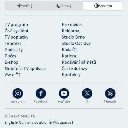
Světlý
Tmavý
Systém
TV program
Pro média
Živé vysílání
Reklama
TV poplatky
Studio Brno
Teletext
Studio Ostrava
Podcasty
Rada ČT
Počasí
Kariéra
E-shop
Podávání námětů
Mobilní a TV aplikace
Časté dotazy
Vše o ČT
Kontakty
Instagram
Facebook
YouTube
X
Threads
© Česká televize
•
•
English
Ochrana soukromí
Přístupnost