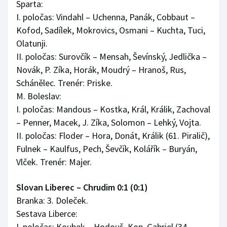
Sparta:
Stolní tenis
I. poločas: Vindahl – Uchenna, Panák, Cobbaut –
Kofod, Sadílek, Mokrovics, Osmani – Kuchta, Tuci,
Triatlon
Olatunji.
II. poločas: Surovčík – Mensah, Ševínský, Jedlička –
Veslování
Novák, P. Zíka, Horák, Moudrý – Hranoš, Rus,
Vodní slalom
Schánělec. Trenér: Priske.
M. Boleslav:
Volejbal
I. poločas: Mandous – Kostka, Král, Králik, Zachoval
– Penner, Macek, J. Zíka, Solomon – Lehký, Vojta.
Ostatní
II. poločas: Floder – Hora, Donát, Králik (61. Piralič),
Fulnek – Kaulfus, Pech, Ševčík, Kolářík – Buryán,
Vlček. Trenér: Majer.
Slovan Liberec – Chrudim 0:1 (0:1)
Branka: 3. Doleček.
Sestava Liberce:
I. poločas: Koubek – Hodouš, Kop, Gabriel (34.