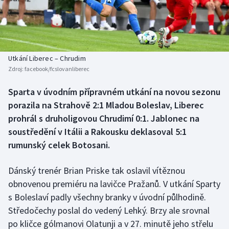
Baseball a softbal
Soutěže
Basketbal
Historické návraty
Biatlon
Aplikace ČT sport
Utkání Liberec – Chrudim
Zdroj:
facebook/fcslovanliberec
Boby a skeleton
AZ kvíz
Sparta v úvodním přípravném utkání na novou sezonu
porazila na Strahově 2:1 Mladou Boleslav, Liberec
Box
prohrál s druholigovou Chrudimí 0:1. Jablonec na
Curling
soustředění v Itálii a Rakousku deklasoval 5:1
rumunský celek Botosani.
Dostihy
Dánský trenér Brian Priske tak oslavil vítěznou
Florbal
obnovenou premiéru na lavičce Pražanů. V utkání Sparty
s Boleslaví padly všechny branky v úvodní půlhodině.
Futsal
Středočechy poslal do vedený Lehký. Brzy ale srovnal
po kličce gólmanovi Olatunji a v 27. minutě jeho střelu
Golf