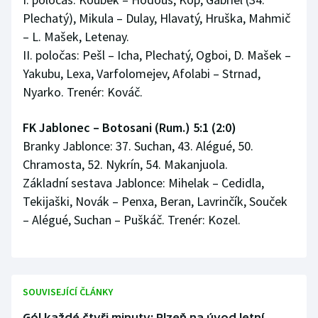
Plechatý), Mikula – Dulay, Hlavatý, Hruška, Mahmič
– L. Mašek, Letenay.
II. poločas: Pešl – Icha, Plechatý, Ogboi, D. Mašek –
Yakubu, Lexa, Varfolomejev, Afolabi – Strnad,
Nyarko. Trenér: Kováč.
FK Jablonec – Botosani (Rum.) 5:1 (2:0)
Branky Jablonce: 37. Suchan, 43. Alégué, 50.
Chramosta, 52. Nykrín, 54. Makanjuola.
Základní sestava Jablonce: Mihelak – Cedidla,
Tekijaški, Novák – Penxa, Beran, Lavrinčík, Souček
– Alégué, Suchan – Puškáč. Trenér: Kozel.
SOUVISEJÍCÍ ČLÁNKY
Gól každé čtyři minuty: Plzeň na úvod letní