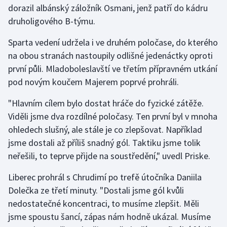
dorazil albánský záložník Osmani, jenž patří do kádru
druholigového B-týmu.
Gymnastika
Sparta vedení udržela i ve druhém poločase, do kterého
Házená
na obou stranách nastoupily odlišné jedenáctky oproti
první půli. Mladoboleslavští ve třetím přípravném utkání
Jezdectví
pod novým koučem Majerem poprvé prohráli.
Judo
"Hlavním cílem bylo dostat hráče do fyzické zátěže.
Viděli jsme dva rozdílné poločasy. Ten první byl v mnoha
Krasobruslení
ohledech slušný, ale stále je co zlepšovat. Například
jsme dostali až příliš snadný gól. Taktiku jsme tolik
Lezení
neřešili, to teprve přijde na soustředění," uvedl Priske.
Lyže a snowboard
Liberec prohrál s Chrudimí po trefě útočníka Daniila
Dolečka ze třetí minuty. "Dostali jsme gól kvůli
Moderní pětiboj
nedostatečné koncentraci, to musíme zlepšit. Měli
jsme spoustu šancí, zápas nám hodně ukázal. Musíme
Motorsport