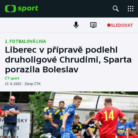
POPULÁRNÍ
SLEDOVAT
Fotbal
1. FOTBALOVÁ LIGA
Liberec v přípravě podlehl
Hokej
druholigové Chrudimi, Sparta
porazila Boleslav
Tenis
ČT sport
Atletika
27. 6. 2025
|
Zdroj:
ČTK
Cyklistika
DALŠÍ SPORTY
Americký fotbal
NEPŘEHLÉDNĚTE