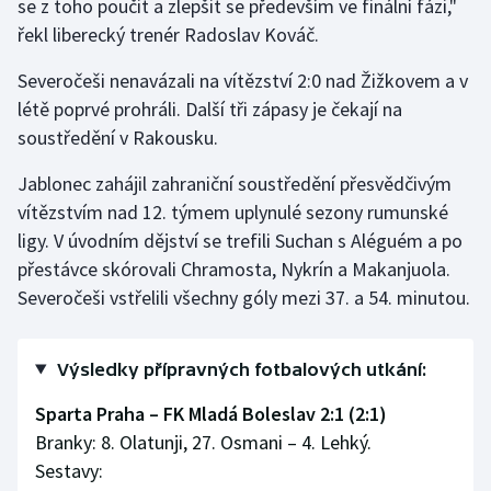
se z toho poučit a zlepšit se především ve finální fázi,"
řekl liberecký trenér Radoslav Kováč.
Olympijské hry
Severočeši nenavázali na vítězství 2:0 nad Žižkovem a v
Parasport
létě poprvé prohráli. Další tři zápasy je čekají na
soustředění v Rakousku.
Plavání
Jablonec zahájil zahraniční soustředění přesvědčivým
Plážový volejbal
vítězstvím nad 12. týmem uplynulé sezony rumunské
ligy. V úvodním dějství se trefili Suchan s Aléguém a po
Ragby
přestávce skórovali Chramosta, Nykrín a Makanjuola.
Severočeši vstřelili všechny góly mezi 37. a 54. minutou.
Rychlobruslení
Rychlostní kanoistika
Výsledky přípravných fotbalových utkání:
Short track
Sparta Praha – FK Mladá Boleslav 2:1 (2:1)
Branky: 8. Olatunji, 27. Osmani – 4. Lehký.
Sportovní střelba
Sestavy: