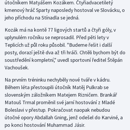
útočníkem Matyášem Kozákem. Čtyřiadvacetiletý
Stolní tenis
kmenový hráč Sparty naposledy hostoval ve Slovácku, o
jeho příchodu na Stínadla se jedná.
Triatlon
Kozák má na kontě 77 ligových startů a čtyři góly, v
Veslování
uplynulém ročníku se neprosadil. Před pěti lety v
Teplicích už půl roku působil. "Budeme řešit i další
Vodní slalom
posty, dorazí ještě dva až tři hráči. Chtěli bychom být do
soustředění kompletní," uvedl sportovní ředitel Štěpán
Volejbal
Vachoušek.
Ostatní
Na prvním tréninku nechyběly nové tváře v kádru.
Během léta přestoupili útočník Matěj Pulkrab se
slovenským záložníkem Matejem Rizničem. Brankář
Matouš Trmal proměnil své jarní hostování z Mladé
Boleslavi v přestup. Pokračovat naopak nebudou
útočné opory Abdallah Gning, jenž odešel do Karviné, a
po konci hostování Muhammad Jásir.