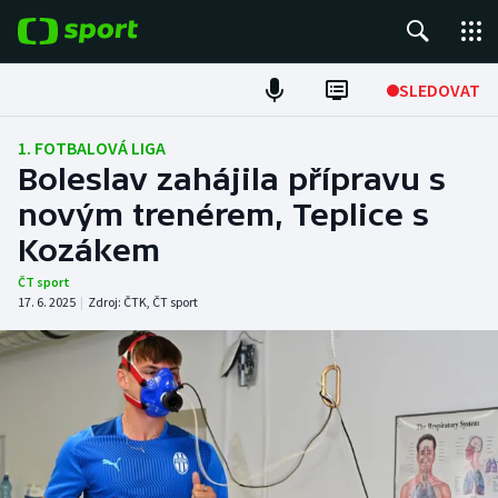
POPULÁRNÍ
SLEDOVAT
Fotbal
1. FOTBALOVÁ LIGA
Boleslav zahájila přípravu s
Hokej
novým trenérem, Teplice s
Kozákem
Tenis
ČT sport
Atletika
17. 6. 2025
|
Zdroj:
ČTK
,
ČT sport
Cyklistika
DALŠÍ SPORTY
Americký fotbal
NEPŘEHLÉDNĚTE