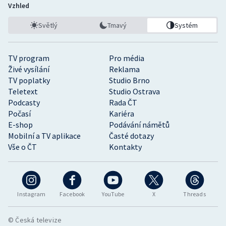
Vzhled
Světlý
Tmavý
Systém
TV program
Pro média
Živé vysílání
Reklama
TV poplatky
Studio Brno
Teletext
Studio Ostrava
Podcasty
Rada ČT
Počasí
Kariéra
E-shop
Podávání námětů
Mobilní a TV aplikace
Časté dotazy
Vše o ČT
Kontakty
Instagram
Facebook
YouTube
X
Threads
© Česká televize