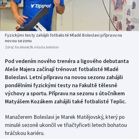
Baseball a softbal
Soutěže
Basketbal
Historické návraty
Biatlon
Aplikace ČT sport
Fyzickými testy zahájili fotbalisté Mladé Boleslavi přípravu na
novou sezonu
Zdroj:
facebook/fk.mlada.boleslav
Boby a skeleton
AZ kvíz
Pod vedením nového trenéra a ligového debutanta
Box
Aleše Majera začínají trénovat fotbalisté Mladé
Boleslavi. Letní přípravu na novou sezonu zahájili
Curling
pondělními fyzickými testy na Fakultě tělesné
výchovy a sportu. Přípravu na sezonu s útočníkem
Dostihy
Matyášem Kozákem zahájili také fotbalisté Teplic.
Florbal
Manažerem Boleslavi je Marek Matějovský, který po
Futsal
minulé sezoně ukončil ve třiačtyřiceti letech bohatou
hráčskou kariéru.
Golf