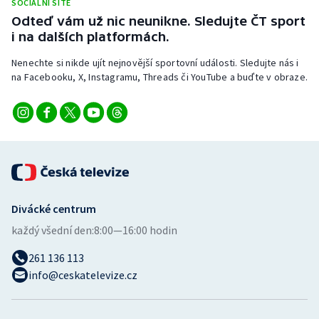
SOCIÁLNÍ SÍTĚ
Odteď vám už nic neunikne. Sledujte ČT sport
i na dalších platformách.
Nenechte si nikde ujít nejnovější sportovní události. Sledujte nás i
na Facebooku, X, Instagramu, Threads či YouTube a buďte v obraze.
Divácké centrum
každý všední den:
8:00—16:00 hodin
261 136 113
info@ceskatelevize.cz