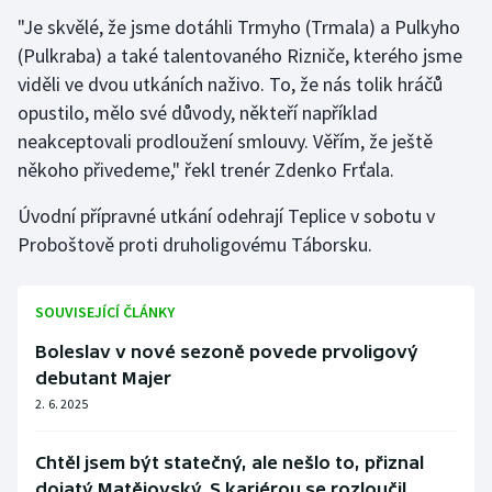
"Je skvělé, že jsme dotáhli Trmyho (Trmala) a Pulkyho
(Pulkraba) a také talentovaného Rizniče, kterého jsme
viděli ve dvou utkáních naživo. To, že nás tolik hráčů
opustilo, mělo své důvody, někteří například
neakceptovali prodloužení smlouvy. Věřím, že ještě
někoho přivedeme," řekl trenér Zdenko Frťala.
Úvodní přípravné utkání odehrají Teplice v sobotu v
Proboštově proti druholigovému Táborsku.
SOUVISEJÍCÍ ČLÁNKY
Boleslav v nové sezoně povede prvoligový
debutant Majer
2. 6. 2025
Chtěl jsem být statečný, ale nešlo to, přiznal
dojatý Matějovský. S kariérou se rozloučil