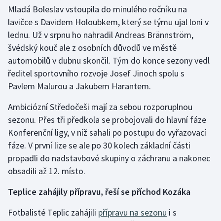
Mladá Boleslav vstoupila do minulého ročníku na
Olympijské hry
lavičce s Davidem Holoubkem, který se týmu ujal loni v
lednu. Už v srpnu ho nahradil Andreas Brännström,
Parasport
švédský kouč ale z osobních důvodů ve městě
automobilů v dubnu skončil. Tým do konce sezony vedl
Plavání
ředitel sportovního rozvoje Josef Jinoch spolu s
Pavlem Malurou a Jakubem Harantem.
Plážový volejbal
Ambiciózní Středočeši mají za sebou rozporuplnou
Ragby
sezonu. Přes tři předkola se probojovali do hlavní fáze
Konferenční ligy, v níž sahali po postupu do vyřazovací
Rychlobruslení
fáze. V první lize se ale po 30 kolech základní části
Rychlostní kanoistika
propadli do nadstavbové skupiny o záchranu a nakonec
obsadili až 12. místo.
Short track
Teplice zahájily přípravu, řeší se příchod Kozáka
Sportovní střelba
Fotbalisté Teplic zahájili
přípravu na sezonu
i s