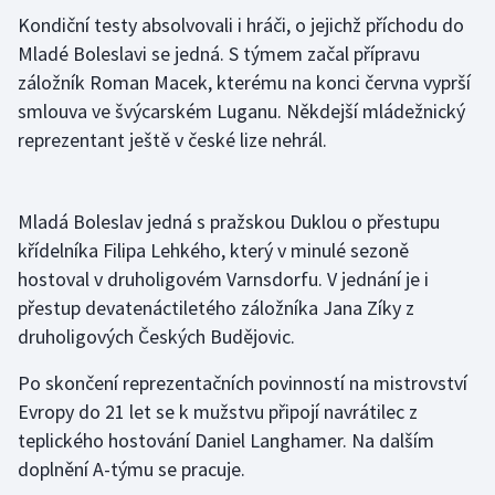
Kondiční testy absolvovali i hráči, o jejichž příchodu do
Gymnastika
Mladé Boleslavi se jedná. S týmem začal přípravu
záložník Roman Macek, kterému na konci června vyprší
Házená
smlouva ve švýcarském Luganu. Někdejší mládežnický
reprezentant ještě v české lize nehrál.
Jezdectví
Judo
Mladá Boleslav jedná s pražskou Duklou o přestupu
křídelníka Filipa Lehkého, který v minulé sezoně
Krasobruslení
hostoval v druholigovém Varnsdorfu. V jednání je i
přestup devatenáctiletého záložníka Jana Zíky z
Lezení
druholigových Českých Budějovic.
Lyže a snowboard
Po skončení reprezentačních povinností na mistrovství
Evropy do 21 let se k mužstvu připojí navrátilec z
Moderní pětiboj
teplického hostování Daniel Langhamer. Na dalším
doplnění A-týmu se pracuje.
Motorsport