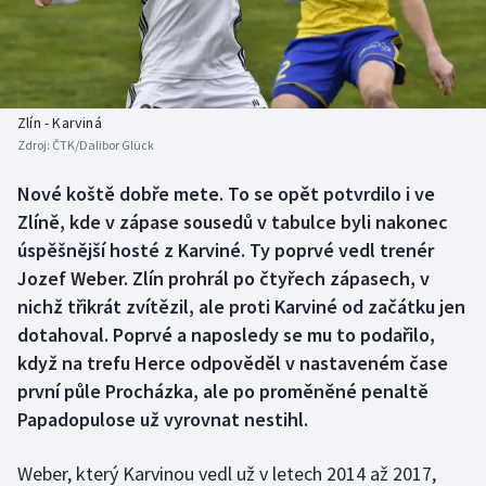
Baseball a softbal
Soutěže
Basketbal
Historické návraty
Biatlon
Aplikace ČT sport
Zlín - Karviná
Zdroj:
ČTK/Dalibor Glück
Boby a skeleton
AZ kvíz
Nové koště dobře mete. To se opět potvrdilo i ve
Zlíně, kde v zápase sousedů v tabulce byli nakonec
Box
úspěšnější hosté z Karviné. Ty poprvé vedl trenér
Curling
Jozef Weber. Zlín prohrál po čtyřech zápasech, v
nichž třikrát zvítězil, ale proti Karviné od začátku jen
Dostihy
dotahoval. Poprvé a naposledy se mu to podařilo,
když na trefu Herce odpověděl v nastaveném čase
Florbal
první půle Procházka, ale po proměněné penaltě
Papadopulose už vyrovnat nestihl.
Futsal
Weber, který Karvinou vedl už v letech 2014 až 2017,
Golf