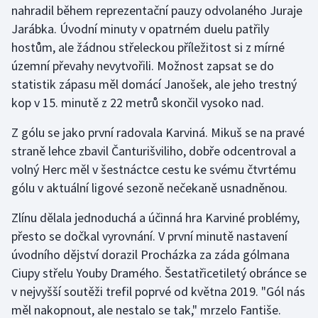
nahradil během reprezentační pauzy odvolaného Juraje
Jarábka. Úvodní minuty v opatrném duelu patřily
Gymnastika
hostům, ale žádnou střeleckou příležitost si z mírné
územní převahy nevytvořili. Možnost zapsat se do
Házená
statistik zápasu měl domácí Janošek, ale jeho trestný
Jezdectví
kop v 15. minutě z 22 metrů skončil vysoko nad.
Z gólu se jako první radovala Karviná. Mikuš se na pravé
Judo
straně lehce zbavil Čanturišviliho, dobře odcentroval a
volný Herc měl v šestnáctce cestu ke svému čtvrtému
Krasobruslení
gólu v aktuální ligové sezoně nečekaně usnadněnou.
Lezení
Zlínu dělala jednoduchá a účinná hra Karviné problémy,
přesto se dočkal vyrovnání. V první minutě nastavení
Lyže a snowboard
úvodního dějství dorazil Procházka za záda gólmana
Moderní pětiboj
Ciupy střelu Youby Dramého. Šestatřicetiletý obránce se
v nejvyšší soutěži trefil poprvé od května 2019. "Gól nás
Motorsport
měl nakopnout, ale nestalo se tak," mrzelo Fantiše.