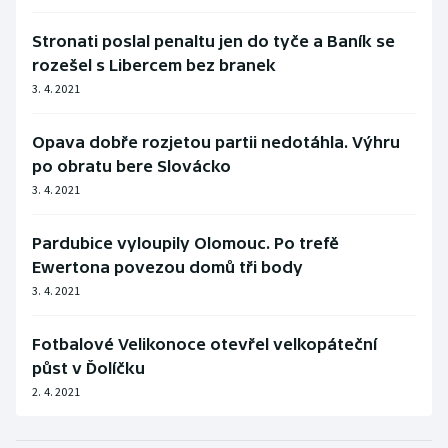
Stronati poslal penaltu jen do tyče a Baník se
rozešel s Libercem bez branek
3. 4. 2021
Opava dobře rozjetou partii nedotáhla. Výhru
po obratu bere Slovácko
3. 4. 2021
Pardubice vyloupily Olomouc. Po trefě
Ewertona povezou domů tři body
3. 4. 2021
Fotbalové Velikonoce otevřel velkopáteční
půst v Ďolíčku
2. 4. 2021