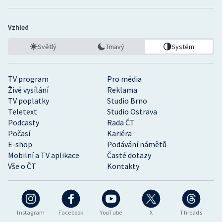
Vzhled
Světlý
Tmavý
Systém
TV program
Pro média
Živé vysílání
Reklama
TV poplatky
Studio Brno
Teletext
Studio Ostrava
Podcasty
Rada ČT
Počasí
Kariéra
E-shop
Podávání námětů
Mobilní a TV aplikace
Časté dotazy
Vše o ČT
Kontakty
Instagram
Facebook
YouTube
X
Threads