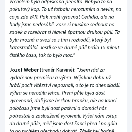
Vrcholem byla odpískaná penalta. Nebylo to na
pokutový kop. To už fotbalu nerozumím a nevím, na
co je zde VAR. Pak mohl vyrovnat Cedidla, ale na
body jsme nedosáhli. Zase si musíme sednout na
zadek a rozebrat si hlavně špatnou druhou půli. Ta
byla hrozná a svezl se s tím i rozhodčí, který byl
katastrofální. Jestli se ve druhé půli hrálo 15 minut
čistého času, tak to bylo moc."
Jozef Weber
(trenér Karviné):
"Jsem rád za
vydařenou premiéru a výhru. Nějakou dobu už
hráči pocit vítězství nepoznali, o to je to dnes sladší.
Výhra se nerodila lehce. První půle byla dost
vyrovnaná, dali jsme hezkou branku, ale na konci
poločasu jsme byli dost pasivní a domácí nás
potrestali a zaslouženě vyrovnali. Vyšel nám vstup
do druhé půle, měli jsme dost šancí před i po gólu
to po rychlém přechodu dohrát. Závěr byl hodně