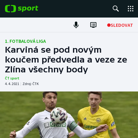
POPULÁRNÍ
SLEDOVAT
Fotbal
1. FOTBALOVÁ LIGA
Karviná se pod novým
Hokej
koučem předvedla a veze ze
Zlína všechny body
Tenis
ČT sport
Atletika
4. 4. 2021
|
Zdroj:
ČTK
Cyklistika
DALŠÍ SPORTY
Americký fotbal
NEPŘEHLÉDNĚTE