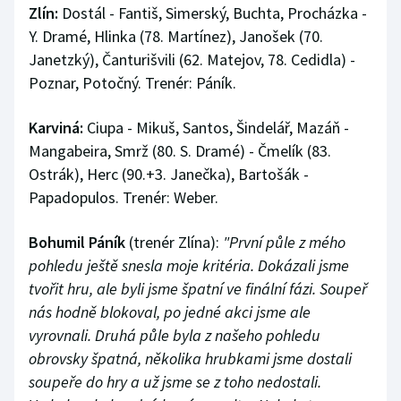
Zlín:
Dostál - Fantiš, Simerský, Buchta, Procházka -
Y. Dramé, Hlinka (78. Martínez), Janošek (70.
Janetzký), Čanturišvili (62. Matejov, 78. Cedidla) -
Poznar, Potočný. Trenér: Páník.
Karviná:
Ciupa - Mikuš, Santos, Šindelář, Mazáň -
Mangabeira, Smrž (80. S. Dramé) - Čmelík (83.
Ostrák), Herc (90.+3. Janečka), Bartošák -
Papadopulos. Trenér: Weber.
Bohumil Páník
(trenér Zlína):
"První půle z mého
pohledu ještě snesla moje kritéria. Dokázali jsme
tvořit hru, ale byli jsme špatní ve finální fázi. Soupeř
nás hodně blokoval, po jedné akci jsme ale
vyrovnali. Druhá půle byla z našeho pohledu
obrovsky špatná, několika hrubkami jsme dostali
soupeře do hry a už jsme se z toho nedostali.