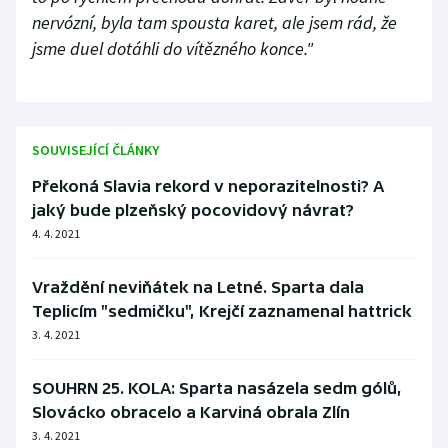
nervózní, byla tam spousta karet, ale jsem rád, že
jsme duel dotáhli do vítězného konce."
SOUVISEJÍCÍ ČLÁNKY
Překoná Slavia rekord v neporazitelnosti? A
jaký bude plzeňský pocovidový návrat?
4. 4. 2021
Vraždění neviňátek na Letné. Sparta dala
Teplicím "sedmičku", Krejčí zaznamenal hattrick
3. 4. 2021
SOUHRN 25. KOLA: Sparta nasázela sedm gólů,
Slovácko obracelo a Karviná obrala Zlín
3. 4. 2021