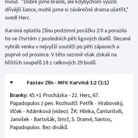
minul. "Dobře jsme bránili, ale kdybychom využili
Stolní tenis
dřívější šance, mohli jsme si závěrečné drama ušetřit,"
uvedl Herc.
Triatlon
Karviná oplatila Zlínu podzimní porážku 2:0 a porazila
Veslování
ho ve čtvrtém z posledních pěti ligových duelů. Slezané
vyhráli venku v nejvyšší soutěži po pěti zápasech a
Vodní slalom
poprvé od prosince. V této sezoně však získali na
hřištích soupeřů 18 z celkových 29 bodů.
Volejbal
Ostatní
Fastav Zlín - MFK Karviná 1:2 (1:1)
Branky:
45.+1 Procházka - 22. Herc, 67.
Papadopulos z pen. Rozhodčí: Petřík - Hrabovský,
Vlček - Adámková (video). ŽK: Hlinka, Čanturišvili,
Janošek - Bartošák, Smrž, S. Dramé, Santos,
Papadopulos. Bez diváků.