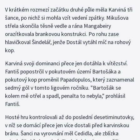
V krátkém rozmezí začátku druhé půle měla Karviná tři
Olympijské hry
šance, po nichž si mohla vzít vedení zpátky. Mikušova
Parasport
střela skončila těsně vedle a rána Mangabeiry
orazítkovala brankovou konstrukci. Po rohu zase
Plavání
hlavičkoval Šindelář, jenže Dostál vytáhl míč na rohový
kop.
Plážový volejbal
Karviná svoji dominanci přece jen dotáhla k vítězství.
Ragby
Fantiš popostrčil v pokutovém území Bartošáka a
pokutový kop proměnil Papadopulos, který zaznamenal
Rychlobruslení
sedmý gól v tomto ligovém ročníku. "Bartošák se
kolem mě otřel a spadl, penalta to nebyla," prohlásil
Rychlostní kanoistika
Fantiš.
Short track
Hosté hru kontrolovali až do poslední desetiminutovky,
v níž se domácí přece jen více dostali před karvinskou
Sportovní střelba
bránu. Šanci na vyrovnání měl Cedidla, ale zblízka