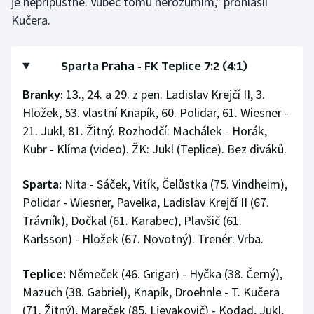
je nepřípustné. Vůbec tomu nerozumím," prohlásil
Kučera.
Sparta Praha - FK Teplice 7:2 (4:1)
Branky:
13., 24. a 29. z pen. Ladislav Krejčí II, 3.
Hložek, 53. vlastní Knapík, 60. Polidar, 61. Wiesner -
21. Jukl, 81. Žitný. Rozhodčí: Machálek - Horák,
Kubr - Klíma (video). ŽK: Jukl (Teplice). Bez diváků.
Sparta:
Nita - Sáček, Vitík, Čelůstka (75. Vindheim),
Polidar - Wiesner, Pavelka, Ladislav Krejčí II (67.
Trávník), Dočkal (61. Karabec), Plavšič (61.
Karlsson) - Hložek (67. Novotný). Trenér: Vrba.
Teplice:
Němeček (46. Grigar) - Hyčka (38. Černý),
Mazuch (38. Gabriel), Knapík, Droehnle - T. Kučera
(71. Žitný), Mareček (85. Ljevakovič) - Kodad, Jukl,