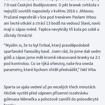
7:0 nad Českými Budějovicemi. O pět branek zvítězila v
nejvyšší soutěži naposledy v květnu 2016 s Jihlavou.
Gymnastika
Pražané neprohráli v lize pod trenérem Pavlem Vrbou
Házená
ani šesté utkání a ztrácí 13 bodů na vedoucí Slavii, navíc
mají o zápas méně. Teplice nevyhrály tři kola po sobě a
Jezdectví
zůstaly čtrnácté.
Judo
"Myslím si, že to byl fotbal, který pravděpodobně
sparťanské fanoušky bavil. Jsem rád, že jsme dali sedm
Krasobruslení
gólů a zápas jsme měli kromě inkasované branky na 2:1
pod kontrolou. Co se týká ofenzivy, naše hra snesla
Lezení
parametry, které bychom chtěli předvádět," řekl Vrba.
Lyže a snowboard
Sparta se ujala vedení už po necelých třech minutách.
Moderní pětiboj
Hložek vystihl před vápnem přízemní rozehrávku
gólmana Němečka a pohotově zamířil do poloodkryté
Motorsport