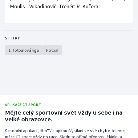
Moulis - Vukadinovič. Trenér: R. Kučera.
ŠTÍTKY
1. fotbalová liga
Fotbal
APLIKACE ČT SPORT
Mějte celý sportovní svět vždy u sebe i na
velké obrazovce.
S mobilní aplikací, HbbTV a apkou iVysílání ve své chytré televizi
máte ČT sport vždy po ruce. Sledujte přímé přenosy, články a