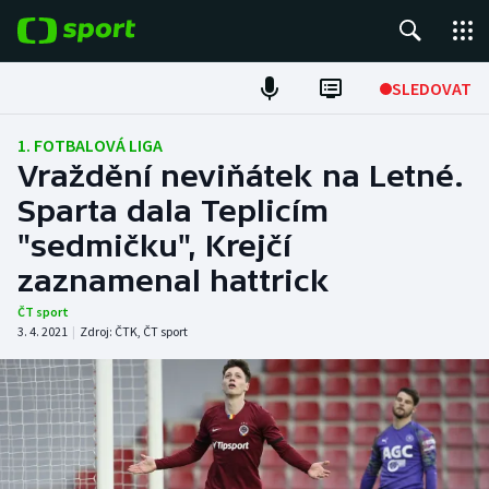
POPULÁRNÍ
SLEDOVAT
Fotbal
1. FOTBALOVÁ LIGA
Vraždění neviňátek na Letné.
Hokej
Sparta dala Teplicím
"sedmičku", Krejčí
Tenis
zaznamenal hattrick
Atletika
ČT sport
3. 4. 2021
|
Zdroj:
ČTK
,
ČT sport
Cyklistika
DALŠÍ SPORTY
Americký fotbal
NEPŘEHLÉDNĚTE