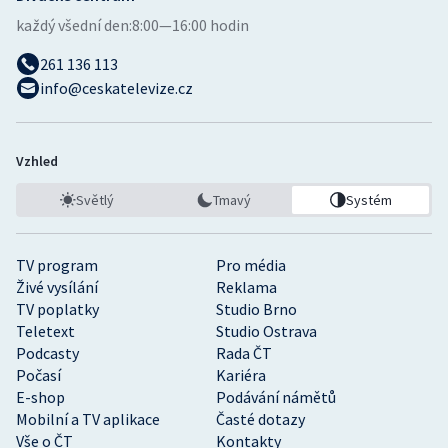
každý všední den:
8:00—16:00 hodin
261 136 113
info@ceskatelevize.cz
Vzhled
Světlý
Tmavý
Systém
TV program
Pro média
Živé vysílání
Reklama
TV poplatky
Studio Brno
Teletext
Studio Ostrava
Podcasty
Rada ČT
Počasí
Kariéra
E-shop
Podávání námětů
Mobilní a TV aplikace
Časté dotazy
Vše o ČT
Kontakty