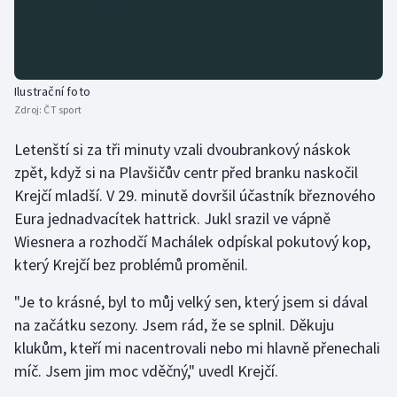
Stolní tenis
Triatlon
Ilustrační foto
Veslování
Zdroj:
ČT sport
Vodní slalom
Letenští si za tři minuty vzali dvoubrankový náskok
zpět, když si na Plavšičův centr před branku naskočil
Volejbal
Krejčí mladší. V 29. minutě dovršil účastník březnového
Eura jednadvacítek hattrick. Jukl srazil ve vápně
Ostatní
Wiesnera a rozhodčí Machálek odpískal pokutový kop,
který Krejčí bez problémů proměnil.
"Je to krásné, byl to můj velký sen, který jsem si dával
na začátku sezony. Jsem rád, že se splnil. Děkuju
klukům, kteří mi nacentrovali nebo mi hlavně přenechali
míč. Jsem jim moc vděčný," uvedl Krejčí.