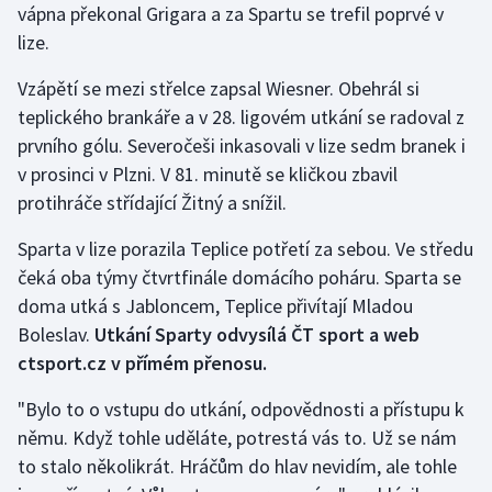
vápna překonal Grigara a za Spartu se trefil poprvé v
lize.
Vzápětí se mezi střelce zapsal Wiesner. Obehrál si
teplického brankáře a v 28. ligovém utkání se radoval z
prvního gólu. Severočeši inkasovali v lize sedm branek i
v prosinci v Plzni. V 81. minutě se kličkou zbavil
protihráče střídající Žitný a snížil.
Sparta v lize porazila Teplice potřetí za sebou. Ve středu
čeká oba týmy čtvrtfinále domácího poháru. Sparta se
doma utká s Jabloncem, Teplice přivítají Mladou
Boleslav.
Utkání Sparty odvysílá ČT sport a web
ctsport.cz v přímém přenosu.
"Bylo to o vstupu do utkání, odpovědnosti a přístupu k
němu. Když tohle uděláte, potrestá vás to. Už se nám
to stalo několikrát. Hráčům do hlav nevidím, ale tohle