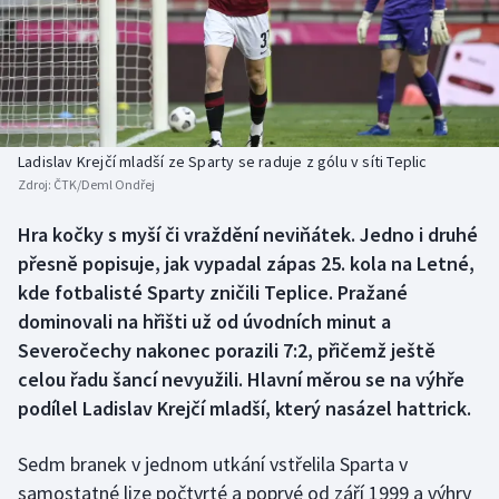
Baseball a softbal
Soutěže
Basketbal
Historické návraty
Biatlon
Aplikace ČT sport
Ladislav Krejčí mladší ze Sparty se raduje z gólu v síti Teplic
Boby a skeleton
AZ kvíz
Zdroj:
ČTK/Deml Ondřej
Box
Hra kočky s myší či vraždění neviňátek. Jedno i druhé
přesně popisuje, jak vypadal zápas 25. kola na Letné,
Curling
kde fotbalisté Sparty zničili Teplice. Pražané
dominovali na hřišti už od úvodních minut a
Dostihy
Severočechy nakonec porazili 7:2, přičemž ještě
celou řadu šancí nevyužili. Hlavní měrou se na výhře
Florbal
podílel Ladislav Krejčí mladší, který nasázel hattrick.
Futsal
Sedm branek v jednom utkání vstřelila Sparta v
samostatné lize počtvrté a poprvé od září 1999 a výhry
Golf