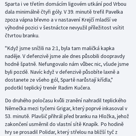
Sparta i ve třetím domácím ligovém utkání pod Vrbou
dala minimálně čtyři góly. V 39. minutě trefil Pavelka
zpoza vápna břevno a v nastavení Krejčí mladší ve
výhodné pozici v šestnáctce nevyužil příležitost vsítit
čtvrtou branku.
"Když jsme snížili na 2:1, byla tam maličká kapka
naděje. V defenzivě jsme ale dnes působili doopravdy
hodně špatně. Nefungovalo nám vůbec nic, všude jsme
byli pozdě. Navíc když v defenzivě působíte laxně a
dostanete ze všeho gól, Spartě narůstají křídla,"
podotkl teplický trenér Radim Kučera.
Do druhého poločasu kvůli zranění nahradil teplického
Němečka mezi tyčemi Grigar, který poprvé inkasoval v
53. minutě. Plavšič přihrál před branku na Hložka, jehož
zakončení usměrnil do vlastní sítě Knapík. Po hodině
hry se prosadil Polidar, který střelou na bližší tyč z