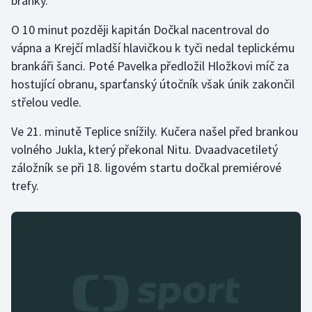
branky.
Olympijské hry
O 10 minut později kapitán Dočkal nacentroval do
vápna a Krejčí mladší hlavičkou k tyči nedal teplickému
Parasport
brankáři šanci. Poté Pavelka předložil Hložkovi míč za
hostující obranu, sparťanský útočník však únik zakončil
Plavání
střelou vedle.
Plážový volejbal
Ve 21. minutě Teplice snížily. Kučera našel před brankou
volného Jukla, který překonal Nitu. Dvaadvacetiletý
Ragby
záložník se při 18. ligovém startu dočkal premiérové
trefy.
Rychlobruslení
Rychlostní kanoistika
Short track
Sportovní střelba