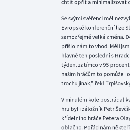
chtít opřít a minimalizovat 
Se svými svěřenci měl nezvyk
Evropské konferenční lize Sl
samozřejmě velká změna. Do 
přišlo nám to vhod. Měli jsm
hlavně ten poslední s Hradc
týden, zatímco v 95 procent
našim hráčům to pomůže i o
trochu jinak," řekl Trpišovský
V minulém kole postrádal kv
hru byl i záložník Petr Ševčík
křídelního hráče Petera Olay
oblačno. Pořád nám někteří 