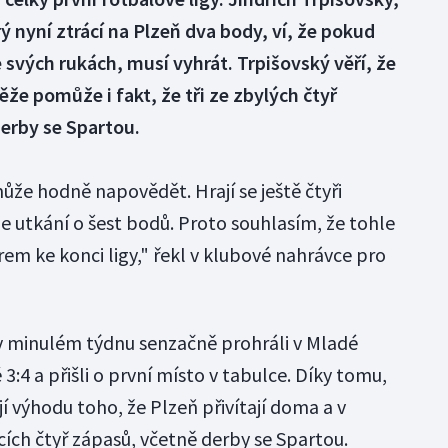
ý nyní ztrácí na Plzeň dva body, ví, že pokud
ve svých rukách, musí vyhrát. Trpišovský věří, že
že pomůže i fakt, že tři ze zbylých čtyř
erby se Spartou.
může hodně napovědět. Hrají se ještě čtyři
je utkání o šest bodů. Proto souhlasím, že tohle
em ke konci ligy," řekl v klubové nahrávce pro
v minulém týdnu senzačně prohráli v Mladé
3:4 a přišli o první místo v tabulce. Díky tomu,
jí výhodu toho, že Plzeň přivítají doma a v
ících čtyř zápasů, včetně derby se Spartou.