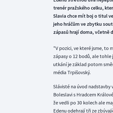
trenér pražského celku, kter
Slavia chce mít boj o titul 
jeho hráčům ve zbytku soutě
zápasů hrají doma, včetně d
"V pozici, ve které jsme, to 
zápasy o 12 bodů, ale tohle 
utkání je základ potom směr
média Trpišovský.
Slávisté na úvod nadstavby 
Boleslavi s Hradcem Králové 
že vedli po 30 kolech ale ma
Edenu odehrají tři ze zbývaj