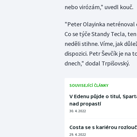
nebo virózám," uvedl kouč.
"Peter Olayinka netrénoval 
Co se týče Standy Tecla, ten
neděli stihne. Víme, jak důle
dispozici. Petr Ševčík je n
dnech," dodal Trpišovský.
SOUVISEJÍCÍ ČLÁNKY
V Edenu půjde o titul, Spar
nad propastí
30. 4. 2022
Costa se s kariérou rozlou
29. 4. 2022