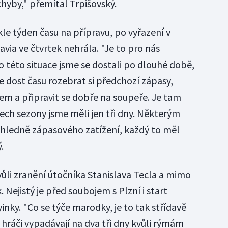
chyby," přemítal Trpišovský.
le týden času na přípravu, po vyřazení v
avia ve čtvrtek nehrála. "Je to pro nás
této situace jsme se dostali po dlouhé době,
e dost času rozebrat si předchozí zápasy,
em a připravit se dobře na soupeře. Je tam
ech sezony jsme měli jen tři dny. Některým
hledně zápasového zatížení, každý to měl
.
ůli zranění útočníka Stanislava Tecla a mimo
. Nejistý je před soubojem s Plzní i start
inky. "Co se týče marodky, je to tak střídavě
hráči vypadávají na dva tři dny kvůli rýmám