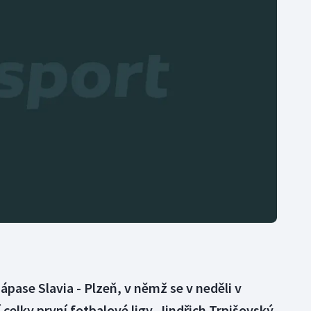
Moderní pětiboj
Triatlon
Motorsport
Veslování
Olympijské hry
Vodní slalom
Parasport
Volejbal
Plavání
Ostatní
Plážový volejbal
ápase Slavia - Plzeň, v němž se v neděli v
celky první fotbalové ligy. Jindřich Trpišovský,