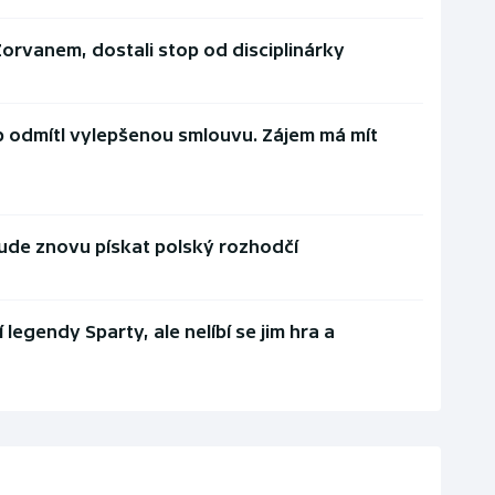
Zorvanem, dostali stop od disciplinárky
ab odmítl vylepšenou smlouvu. Zájem má mít
 bude znovu pískat polský rozhodčí
ří legendy Sparty, ale nelíbí se jim hra a