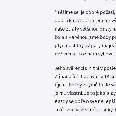
"Těšíme se, je dobré počasí
dobrá kulisa. Je to jedna z 
naše ztráty většinou přišly 
kola s Karvinou jsme body po
plynulost hry, zápasy mají v
než venku, což nám vyhovuje,
Jeho svěřenci s Plzní v posl
Západočeši bodovali v 18 kol
října. "Každý z týmů bude sá
je mu vlastní. Je to jako pla
Každý se opře o své nejlepší
jaké jsou naše silné stránky, 