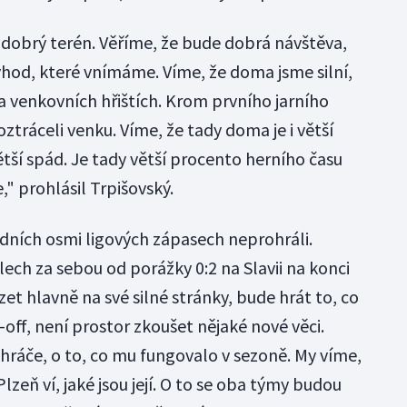
, dobrý terén. Věříme, že bude dobrá návštěva,
výhod, které vnímáme. Víme, že doma jsme silní,
na venkovních hřištích. Krom prvního jarního
ztráceli venku. Víme, že tady doma je i větší
ětší spád. Je tady větší procento herního času
" prohlásil Trpišovský.
edních osmi ligových zápasech neprohráli.
ech za sebou od porážky 0:2 na Slavii na konci
zet hlavně na své silné stránky, bude hrát to, co
y-off, není prostor zkoušet nějaké nové věci.
 hráče, o to, co mu fungovalo v sezoně. My víme,
Plzeň ví, jaké jsou její. O to se oba týmy budou