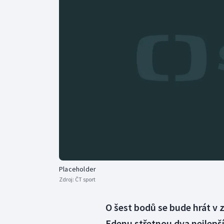
Curling
Dostihy
Florbal
Futsal
Golf
Gymnastika
Placeholder
Zdroj:
ČT sport
O šest bodů se bude hrát v z
Edenu střetnou dva nejlepší 