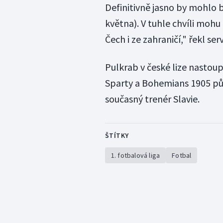
Definitivně jasno by mohlo 
května). V tuhle chvíli mohu
Čech i ze zahraničí," řekl se
Pulkrab v české lize nastoupi
Sparty a Bohemians 1905 půso
současný trenér Slavie.
ŠTÍTKY
1. fotbalová liga
Fotbal