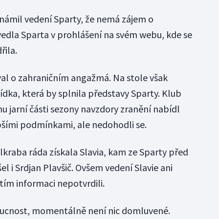
námil vedení Sparty, že nemá zájem o
edla Sparta v prohlášení na svém webu, kde se
řila.
val o zahraničním angažmá. Na stole však
dka, která by splnila představy Sparty. Klub
hu jarní části sezony navzdory zranění nabídl
pšími podmínkami, ale nedohodli se.
lkraba ráda získala Slavia, kam ze Sparty před
l i Srdjan Plavšič. Ovšem vedení Slavie ani
tím informaci nepotvrdili.
oucnost, momentálně není nic domluvené.