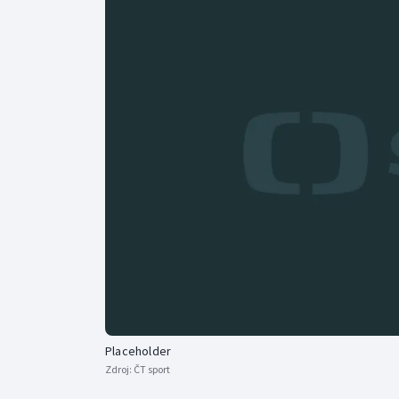
Curling
Dostihy
Florbal
Futsal
Golf
Gymnastika
Placeholder
Zdroj:
ČT sport