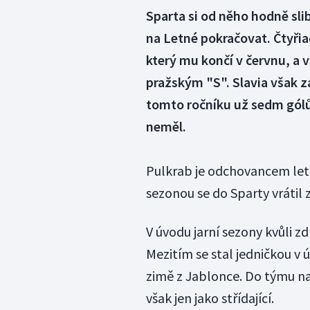
Sparta si od něho hodně sli
na Letné pokračovat. Čtyřia
který mu končí v červnu, a v
pražským "S". Slavia však za
tomto ročníku už sedm gólů,
neměl.
Pulkrab je odchovancem lete
sezonou se do Sparty vrátil
V úvodu jarní sezony kvůli
Mezitím se stal jedničkou v 
zimě z Jablonce. Do týmu na
však jen jako střídající.