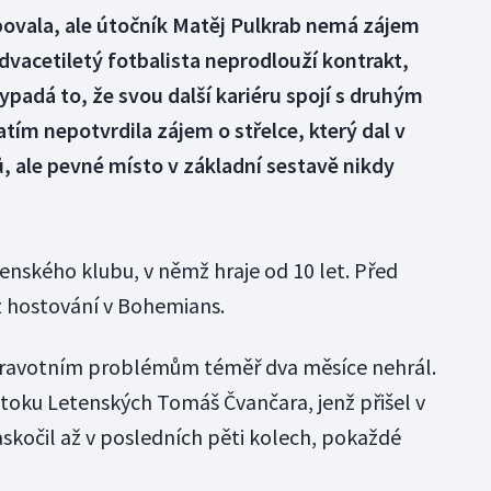
bovala, ale útočník Matěj Pulkrab nemá zájem
dvacetiletý fotbalista neprodlouží kontrakt,
ypadá to, že svou další kariéru spojí s druhým
tím nepotvrdila zájem o střelce, který dal v
 ale pevné místo v základní sestavě nikdy
nského klubu, v němž hraje od 10 let. Před
 z hostování v Bohemians.
 zdravotním problémům téměř dva měsíce nehrál.
útoku Letenských Tomáš Čvančara, jenž přišel v
skočil až v posledních pěti kolech, pokaždé