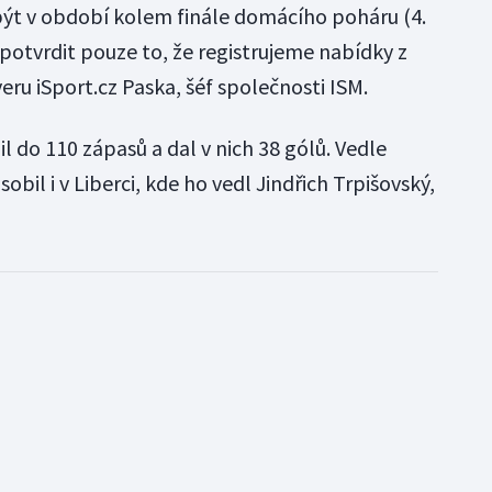
být v období kolem finále domácího poháru (4.
 potvrdit pouze to, že registrujeme nabídky z
rveru iSport.cz Paska, šéf společnosti ISM.
l do 110 zápasů a dal v nich 38 gólů. Vedle
bil i v Liberci, kde ho vedl Jindřich Trpišovský,