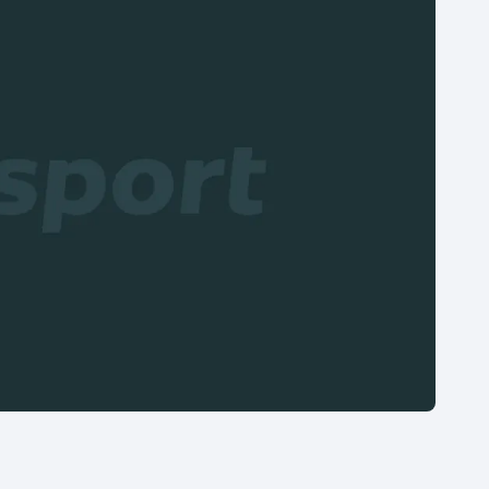
Moderní pětiboj
Triatlon
Motorsport
Veslování
Olympijské hry
Vodní slalom
Parasport
Volejbal
Plavání
Ostatní
Plážový volejbal