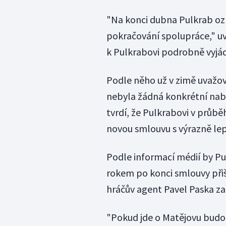
"Na konci dubna Pulkrab oz
pokračování spolupráce," uv
k Pulkrabovi podrobně vyjád
Podle něho už v zimě uvažo
nebyla žádná konkrétní nabí
tvrdí, že Pulkrabovi v průbě
novou smlouvu s výrazně le
Podle informací médií by Pu
rokem po konci smlouvy přiše
hráčův agent Pavel Paska za
"Pokud jde o Matějovu bud