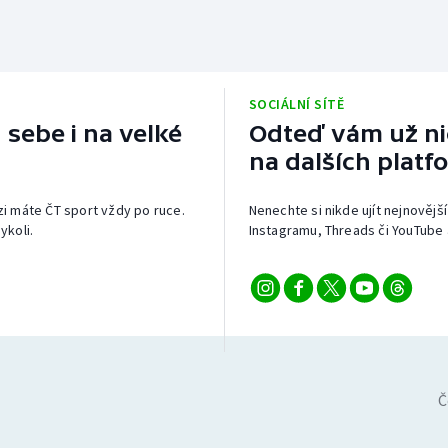
SOCIÁLNÍ SÍTĚ
 sebe i na velké
Odteď vám už nic
na dalších platf
izi máte ČT sport vždy po ruce.
Nenechte si nikde ujít nejnovější
ykoli.
Instagramu, Threads či YouTube 
Č