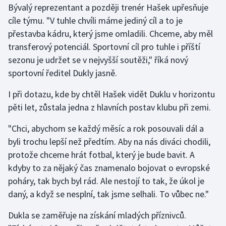
Bývalý reprezentant a později trenér Hašek upřesňuje
cíle týmu. "V tuhle chvíli máme jediný cíl a to je
Gymnastika
přestavba kádru, který jsme omladili. Chceme, aby měl
transferový potenciál. Sportovní cíl pro tuhle i příští
Házená
sezonu je udržet se v nejvyšší soutěži," říká nový
Jezdectví
sportovní ředitel Dukly jasně.
I při dotazu, kde by chtěl Hašek vidět Duklu v horizontu
Judo
pěti let, zůstala jedna z hlavních postav klubu při zemi.
Krasobruslení
"Chci, abychom se každý měsíc a rok posouvali dál a
byli trochu lepší než předtím. Aby na nás diváci chodili,
Lezení
protože chceme hrát fotbal, který je bude bavit. A
kdyby to za nějaký čas znamenalo bojovat o evropské
Lyže a snowboard
poháry, tak bych byl rád. Ale nestojí to tak, že úkol je
Moderní pětiboj
daný, a když se nesplní, tak jsme selhali. To vůbec ne."
Dukla se zaměřuje na získání mladých příznivců.
Motorsport