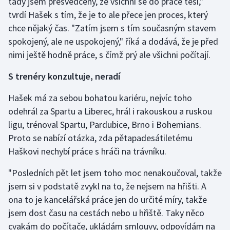
tady jsem přesvědčený, že všichni se do práce těší,"
tvrdí Hašek s tím, že je to ale přece jen proces, který
chce nějaký čas. "Zatím jsem s tím současným stavem
spokojený, ale ne uspokojený," říká a dodává, že je před
nimi ještě hodně práce, s čímž prý ale všichni počítají.
S trenéry konzultuje, neradí
Hašek má za sebou bohatou kariéru, nejvíc toho
odehrál za Spartu a Liberec, hrál i rakouskou a ruskou
ligu, trénoval Spartu, Pardubice, Brno i Bohemians.
Proto se nabízí otázka, zda pětapadesátiletému
Haškovi nechybí práce s hráči na trávníku.
"Posledních pět let jsem toho moc nenakoučoval, takže
jsem si v podstatě zvykl na to, že nejsem na hřišti. A
ona to je kancelářská práce jen do určité míry, takže
jsem dost času na cestách nebo u hřiště. Taky něco
cvakám do počítače, ukládám smlouvy, odpovídám na