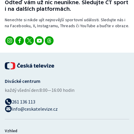
Odteď vám už nic neunikne. Sledujte ČT sport
i na dalších platformách.
Nenechte si nikde ujít nejnovější sportovní události. Sledujte nás i
na Facebooku, X, Instagramu, Threads či YouTube a buďte v obraze.
Divácké centrum
každý všední den:
8:00—16:00 hodin
261 136 113
info@ceskatelevize.cz
Vzhled