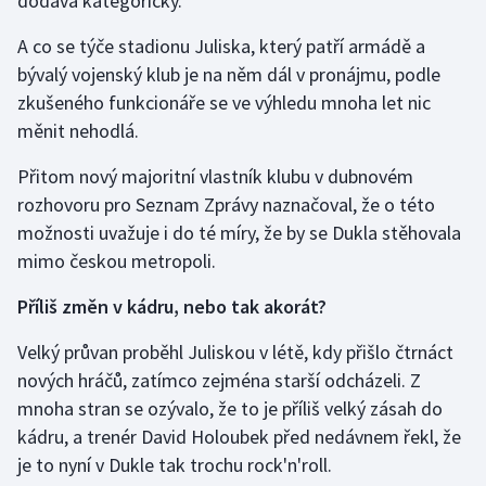
dodává kategoricky.
Stolní tenis
A co se týče stadionu Juliska, který patří armádě a
Triatlon
bývalý vojenský klub je na něm dál v pronájmu, podle
zkušeného funkcionáře se ve výhledu mnoha let nic
Veslování
měnit nehodlá.
Vodní slalom
Přitom nový majoritní vlastník klubu v dubnovém
rozhovoru pro Seznam Zprávy naznačoval, že o této
Volejbal
možnosti uvažuje i do té míry, že by se Dukla stěhovala
mimo českou metropoli.
Ostatní
Příliš změn v kádru, nebo tak akorát?
Velký průvan proběhl Juliskou v létě, kdy přišlo čtrnáct
nových hráčů, zatímco zejména starší odcházeli. Z
mnoha stran se ozývalo, že to je příliš velký zásah do
kádru, a trenér David Holoubek před nedávnem řekl, že
je to nyní v Dukle tak trochu rock'n'roll.