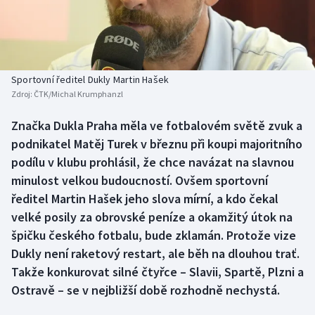
Baseball a softbal
Soutěže
Basketbal
Historické návraty
Biatlon
Aplikace ČT sport
Sportovní ředitel Dukly Martin Hašek
Zdroj:
ČTK/Michal Krumphanzl
Boby a skeleton
AZ kvíz
Značka Dukla Praha měla ve fotbalovém světě zvuk a
podnikatel Matěj Turek v březnu při koupi majoritního
Box
podílu v klubu prohlásil, že chce navázat na slavnou
Curling
minulost velkou budoucností. Ovšem sportovní
ředitel Martin Hašek jeho slova mírní, a kdo čekal
Dostihy
velké posily za obrovské peníze a okamžitý útok na
špičku českého fotbalu, bude zklamán. Protože vize
Florbal
Dukly není raketový restart, ale běh na dlouhou trať.
Takže konkurovat silné čtyřce – Slavii, Spartě, Plzni a
Futsal
Ostravě – se v nejbližší době rozhodně nechystá.
Golf