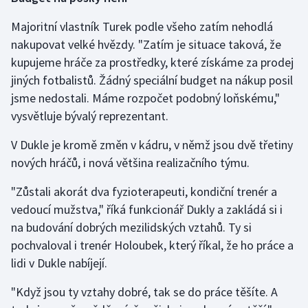
Majoritní vlastník Turek podle všeho zatím nehodlá
nakupovat velké hvězdy. "Zatím je situace taková, že
kupujeme hráče za prostředky, které získáme za prodej
jiných fotbalistů. Žádný speciální budget na nákup posil
jsme nedostali. Máme rozpočet podobný loňskému,"
vysvětluje bývalý reprezentant.
V Dukle je kromě změn v kádru, v němž jsou dvě třetiny
nových hráčů, i nová většina realizačního týmu.
"Zůstali akorát dva fyzioterapeuti, kondiční trenér a
vedoucí mužstva," říká funkcionář Dukly a zakládá si i
na budování dobrých mezilidských vztahů. Ty si
pochvaloval i trenér Holoubek, který říkal, že ho práce a
lidi v Dukle nabíjejí.
"Když jsou ty vztahy dobré, tak se do práce těšíte. A