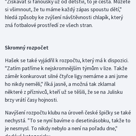
"Získávat si fanoušky už od dětství, to je cesta. Můžete
si všimnout, že tu máme každý zápas spoustu dětí,"
Olympijské hry
hledá způsoby ke zvýšení návštěvnosti chlapík, který
Parasport
zná fotbalové prostředí ze všech stran.
Plavání
Skromný rozpočet
Plážový volejbal
Hašek se také vyjádřil k rozpočtu, který má k dispozici.
Ragby
"Zatím patříme k nejskromnějším týmům v lize. Takže
záměr konkurovat silné čtyřce ligy nemáme a ani jsme
Rychlobruslení
ho nikdy neměli," říká jasně, a možná tak zklamal
některé z příznivců, kteří už se těšili, že se na Julisku
Rychlostní kanoistika
brzy vrátí časy hojnosti.
Short track
Navýšení rozpočtu klubu na úroveň české špičky se také
nechystá. "To se nyní bavíme o desetinásobku, takže to
Sportovní střelba
je nesmysl. To nikdy nebylo a není na pořadu dne,"