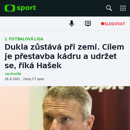
POPULÁRNÍ
SLEDOVAT
Fotbal
1. FOTBALOVÁ LIGA
Dukla zůstává při zemi. Cílem
Hokej
je přestavba kádru a udržet
se, říká Hašek
Tenis
Jan Dvořák
Atletika
28. 8. 2025
|
Zdroj:
ČT sport
Cyklistika
DALŠÍ SPORTY
Americký fotbal
NEPŘEHLÉDNĚTE