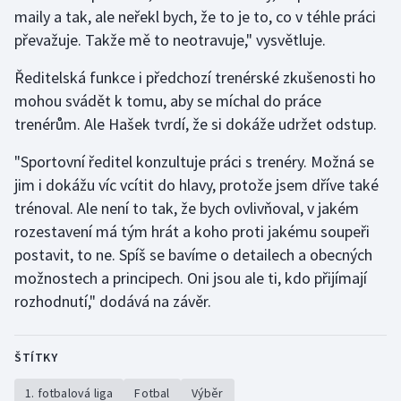
maily a tak, ale neřekl bych, že to je to, co v téhle práci
převažuje. Takže mě to neotravuje," vysvětluje.
Ředitelská funkce i předchozí trenérské zkušenosti ho
mohou svádět k tomu, aby se míchal do práce
trenérům. Ale Hašek tvrdí, že si dokáže udržet odstup.
"Sportovní ředitel konzultuje práci s trenéry. Možná se
jim i dokážu víc vcítit do hlavy, protože jsem dříve také
trénoval. Ale není to tak, že bych ovlivňoval, v jakém
rozestavení má tým hrát a koho proti jakému soupeři
postavit, to ne. Spíš se bavíme o detailech a obecných
možnostech a principech. Oni jsou ale ti, kdo přijímají
rozhodnutí," dodává na závěr.
ŠTÍTKY
1. fotbalová liga
Fotbal
Výběr