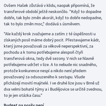
Ovšem Hašek zůstává v klidu, naopak připomíná, že
transferové období ještě neskončilo. "Když to dopadne
dobře, tak bylo změn akorát, když to dobře nedopadne,
tak to bylo změn moc," dodává s úsměvem.
"Ale každý krok zvažujeme a zatím z té úspěšnosti u
získaných posil máme dobrý pocit. Přestavujeme kádr,
který jsme považovali za věkově neperspektivní, za
pochodu a k tomu potřebujeme alespoň čtyři
transferová okna, tedy dvě sezony. V nich se hlavně
potřebujeme udržet v lize. A to nebude nic snadného,
protože konkurence nespí a nikdo není předem
považovaný za odsouzeného k sestupu. Všude
přicházejí movití majitelé. I ve druhé lize jsou v Brně už
dva velmi bohaté týmy a i Budějovice se určitě zvednou,
to je jen otázka času."
Budget na posily není