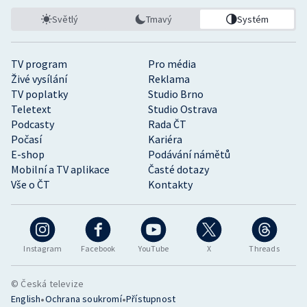
Světlý
Tmavý
Systém
TV program
Pro média
Živé vysílání
Reklama
TV poplatky
Studio Brno
Teletext
Studio Ostrava
Podcasty
Rada ČT
Počasí
Kariéra
E-shop
Podávání námětů
Mobilní a TV aplikace
Časté dotazy
Vše o ČT
Kontakty
Instagram
Facebook
YouTube
X
Threads
© Česká televize
•
•
English
Ochrana soukromí
Přístupnost