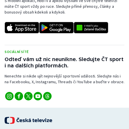
S mobilní aplikací, HbbTV a apkou iVysílání ve své chytré televizi
máte ČT sport vždy po ruce. Sledujte přímé přenosy, články a
bonusový obsah kdekoli a kdykoli.
SOCIÁLNÍ SÍTĚ
Odteď vám už nic neunikne. Sledujte ČT sport
i na dalších platformách.
Nenechte si nikde ujít nejnovější sportovní události. Sledujte nás i
na Facebooku, X, Instagramu, Threads či YouTube a buďte v obraze.