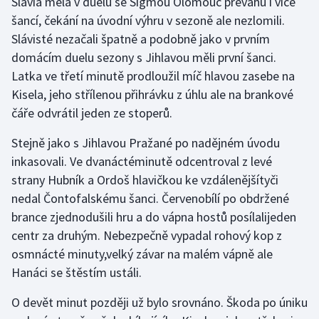
Slavia měla v duelu se Sigmou Olomouc převahu i více
šancí, čekání na úvodní výhru v sezoně ale nezlomili.
Slávisté nezačali špatně a podobně jako v prvním
domácím duelu sezony s Jihlavou měli první šanci.
Latka ve třetí minutě prodloužil míč hlavou zasebe na
Kisela, jeho střílenou přihrávku z úhlu ale na brankové
čáře odvrátil jeden ze stoperů.
Stejně jako s Jihlavou Pražané po nadějném úvodu
inkasovali. Ve dvanáctéminutě odcentroval z levé
strany Hubník a Ordoš hlavičkou ke vzdálenějšítyči
nedal Čontofalskému šanci. Červenobílí po obdržené
brance zjednodušili hru a do vápna hostů posílalijeden
centr za druhým. Nebezpečně vypadal rohový kop z
osmnácté minuty,velký závar na malém vápně ale
Hanáci se štěstím ustáli.
O devět minut později už bylo srovnáno. Škoda po úniku