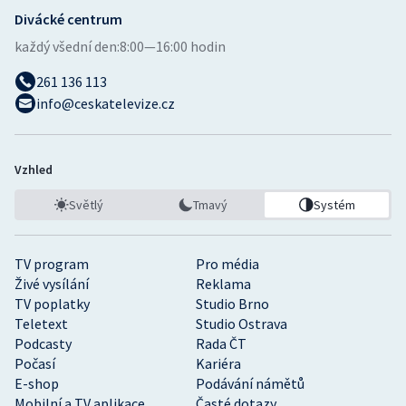
Divácké centrum
každý všední den:
8:00—16:00 hodin
261 136 113
info@ceskatelevize.cz
Vzhled
Světlý
Tmavý
Systém
TV program
Pro média
Živé vysílání
Reklama
TV poplatky
Studio Brno
Teletext
Studio Ostrava
Podcasty
Rada ČT
Počasí
Kariéra
E-shop
Podávání námětů
Mobilní a TV aplikace
Časté dotazy