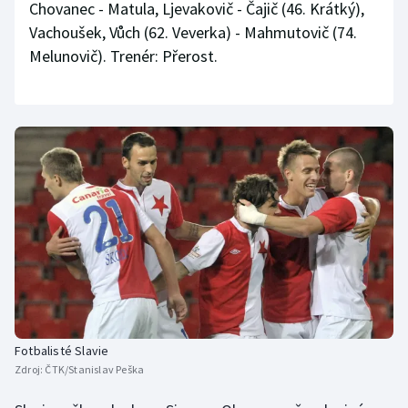
Chovanec - Matula, Ljevakovič - Čajič (46. Krátký),
Vachoušek, Vůch (62. Veverka) - Mahmutovič (74.
Melunovič). Trenér: Přerost.
Fotbalisté Slavie
Zdroj:
ČTK/Stanislav Peška