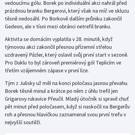
vedoucímu gólu. Borek po individuální akci nahrál před
prázdnou branku Bergerovi, který však na míč ve skluzu
Gymnastika
těsně nedosáhl. Po Borkově dalším průniku zakončil
Gedeon, ale v tísni mezi obránci netrefil branku.
Házená
Aktivita se domácím vyplatila v 28. minutě, když
Jezdectví
týmovou akci zakončil přesnou přízemní střelou
uzdravený Pázler, který oslavil svůj první start v sezoně.
Judo
Pro Duklu to byl zároveň premiérový gól Teplicím ve
třetím vzájemném zápase v první lize.
Krasobruslení
Tým z Julisky už měl na konci poločasu jasnou převahu.
Lezení
Borek těsně minul a krátce po něm z úhlu trefil jen
Grigarovy rukavice Přeučil. Mladý útočník si spravil chuť
Lyže a snowboard
pět minut před poločasem, když si naskočil na Bergerův
roh a přesnou hlavičkou zaznamenal svou první trefu v
Moderní pětiboj
nejvyšší soutěži.
Motorsport