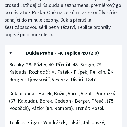
Stolní tenis
prosadil střídající Kalouda a zaznamenal premiérový gól
po návratu z Ruska. Oběma celkům tak skončily série
Triatlon
sahající do minulé sezony. Dukla přerušila
šestizápasovou sérii bez vítězství, Teplice prohrály
Veslování
poprvé po osmi kolech.
Vodní slalom
Dukla Praha - FK Teplice 4:0 (2:0)
Volejbal
Branky: 28. Pázler, 40. Přeučil, 48. Berger, 79.
Kalouda. Rozhodčí: M. Paták - Filípek, Pelikán. ŽK:
Ostatní
Berger - Ljevakovič, Veverka. Diváci: 1847.
Dukla: Rada - Hašek, Božič, Vorel, Vrzal - Podrazký
(67. Kalouda), Borek, Gedeon - Berger, Přeučil (75.
Pospěch), Pázler (84. Romera). Trenér: Kozel.
Teplice: Grigar - Vondrášek, Lukáš, Jablonský,