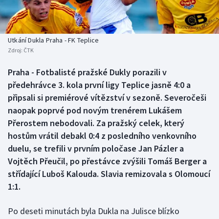
Baseball a softbal
Soutěže
Basketbal
Historické návraty
Utkání Dukla Praha - FK Teplice
Zdroj:
ČTK
Biatlon
Aplikace ČT sport
Praha - Fotbalisté pražské Dukly porazili v
Boby a skeleton
AZ kvíz
předehrávce 3. kola první ligy Teplice jasně 4:0 a
připsali si premiérové vítězství v sezoně. Severočeši
Box
naopak poprvé pod novým trenérem Lukášem
Přerostem nebodovali. Za pražský celek, který
Curling
hostům vrátil debakl 0:4 z posledního venkovního
duelu, se trefili v prvním poločase Jan Pázler a
Dostihy
Vojtěch Přeučil, po přestávce zvýšili Tomáš Berger a
Florbal
střídající Luboš Kalouda. Slavia remizovala s Olomoucí
1:1.
Futsal
Po deseti minutách byla Dukla na Julisce blízko
Golf