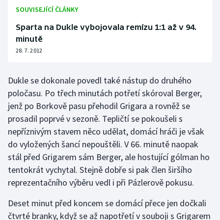
SOUVISEJÍCÍ ČLÁNKY
Olympijské hry
Sparta na Dukle vybojovala remízu 1:1 až v 94.
Parasport
minutě
28. 7. 2012
Plavání
Dukle se dokonale povedl také nástup do druhého
Plážový volejbal
poločasu. Po třech minutách potřetí skóroval Berger,
jenž po Borkově pasu přehodil Grigara a rovněž se
Ragby
prosadil poprvé v sezoně. Tepličtí se pokoušeli s
nepříznivým stavem něco udělat, domácí hráči je však
Rychlobruslení
do vyložených šancí nepouštěli. V 66. minutě naopak
stál před Grigarem sám Berger, ale hostující gólman ho
Rychlostní kanoistika
tentokrát vychytal. Stejně dobře si pak člen širšího
Short track
reprezentačního výběru vedl i při Pázlerově pokusu.
Deset minut před koncem se domácí přece jen dočkali
Sportovní střelba
čtvrté branky, když se až napotřetí v souboji s Grigarem