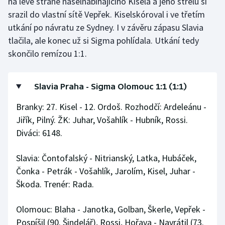
na levé straně našelnabíhajícího Kisela a jeho střelu si
srazil do vlastní sítě Vepřek. Kiselskóroval i ve třetím
utkání po návratu ze Sydney. I v závěru zápasu Slavia
tlačila, ale konec už si Sigma pohlídala. Utkání tedy
skončilo remízou 1:1.
Slavia Praha - Sigma Olomouc 1:1 (1:1)
Branky: 27. Kisel - 12. Ordoš. Rozhodčí: Ardeleánu -
Jiřík, Pilný. ŽK: Juhar, Vošahlík - Hubník, Rossi.
Diváci: 6148.
Slavia: Čontofalský - Nitrianský, Latka, Hubáček,
Čonka - Petrák - Vošahlík, Jarolím, Kisel, Juhar -
Škoda. Trenér: Rada.
Olomouc: Blaha - Janotka, Golban, Škerle, Vepřek -
Pospíšil (90. Šindelář), Rossi, Hořava - Navrátil (73.