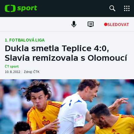
POPULÁRNÍ
SLEDOVAT
Fotbal
1. FOTBALOVÁ LIGA
Dukla smetla Teplice 4:0,
Hokej
Slavia remizovala s Olomoucí
Tenis
ČT sport
10. 8. 2012
|
Zdroj:
ČTK
Atletika
Cyklistika
DALŠÍ SPORTY
Americký fotbal
NEPŘEHLÉDNĚTE