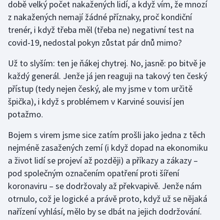
době velký počet nakažených lidí, a když vím, že mnozí
z nakažených nemají žádné příznaky, proč kondiční
Gymnastika
trenér, i když třeba měl (třeba ne) negativní test na
covid-19, nedostal pokyn zůstat pár dnů mimo?
Házená
Už to slyším: ten je ňákej chytrej. No, jasně: po bitvě je
Jezdectví
každý generál. Jenže já jen reaguji na takový ten český
přístup (tedy nejen český, ale my jsme v tom určitě
Judo
špička), i když s problémem v Karviné souvisí jen
potažmo.
Krasobruslení
Bojem s virem jsme sice zatím prošli jako jedna z těch
Lezení
nejméně zasažených zemí (i když dopad na ekonomiku
a život lidí se projeví až později) a příkazy a zákazy –
Lyže a snowboard
pod společným označením opatření proti šíření
koronaviru – se dodržovaly až překvapivě. Jenže nám
Moderní pětiboj
otrnulo, což je logické a právě proto, když už se nějaká
nařízení vyhlásí, mělo by se dbát na jejich dodržování.
Motorsport