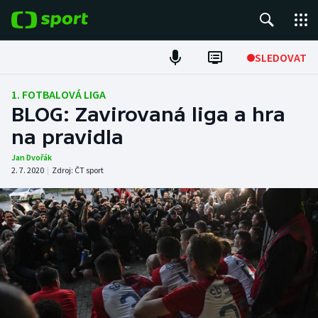
POPULÁRNÍ
SLEDOVAT
Fotbal
1. FOTBALOVÁ LIGA
BLOG: Zavirovaná liga a hra
Hokej
na pravidla
Tenis
Jan Dvořák
2. 7. 2020
|
Zdroj:
ČT sport
Atletika
Cyklistika
DALŠÍ SPORTY
Americký fotbal
NEPŘEHLÉDNĚTE