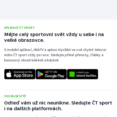
Stolní tenis
Triatlon
APLIKACE ČT SPORT
Veslování
Mějte celý sportovní svět vždy u sebe i na
velké obrazovce.
Vodní slalom
S mobilní aplikací, HbbTV a apkou iVysílání ve své chytré televizi
Volejbal
máte ČT sport vždy po ruce. Sledujte přímé přenosy, články a
bonusový obsah kdekoli a kdykoli.
Ostatní
SOCIÁLNÍ SÍTĚ
Odteď vám už nic neunikne. Sledujte ČT sport
i na dalších platformách.