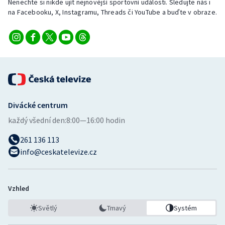
Nenechte si nikde ujít nejnovější sportovní události. Sledujte nás i
na Facebooku, X, Instagramu, Threads či YouTube a buďte v obraze.
Divácké centrum
každý všední den:
8:00—16:00 hodin
261 136 113
info@ceskatelevize.cz
Vzhled
Světlý
Tmavý
Systém