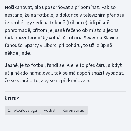
Nešikanovat, ale upozorňovat a připomínat. Pak se
Olympijské hry
nestane, že na fotbale, a dokonce v televizním přenosu
i z druhé ligy sedí na tribuně (tribunce) lidi pěkně
Parasport
pohromadě, přitom je jasně řečeno ob místo a jedna
Plavání
řada mezi fanoušky volná. A tribuna Sever na Slavii a
fanoušci Sparty v Liberci při poháru, to už je úplně
Plážový volejbal
někde jinde.
Jasně, je to fotbal, fandí se. Ale je to přes čáru, a když
Ragby
už ji někdo namaloval, tak se má aspoň snažit vypadat,
Rychlobruslení
že se stará o to, aby se nepřekračovala.
Rychlostní kanoistika
ŠTÍTKY
Short track
1. fotbalová liga
Fotbal
Koronavirus
Sportovní střelba