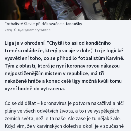
Baseball a softbal
Soutěže
Basketbal
Historické návraty
Fotbalisté Slavie při děkovačce s fanoušky
Zdroj:
ČTK/AP//Kamaryt Michal
Biatlon
Aplikace ČT sport
Liga je v ohrožení. "Chytili to asi od kondičního
Boby a skeleton
AZ kvíz
trenéra mládeže, který pracuje v dole," to je logické
vysvětlení toho, co se přihodilo fotbalistům Karviné.
Box
Tým z oblasti, která je nyní koronavirovou nákazou
nejpostiženějším místem v republice, má tři
Curling
nakažené hráče a konec celé ligy možná kvůli tomu
vyzní hodně do vytracena.
Dostihy
Florbal
Co se dá dělat – koronavirus je potvora nakažlivá a ničí
plány ve všech odvětvích života, a to i ve vyspělejších
Futsal
zemích světa, než je ta naše. Ale zase je tu nějaké ale.
Když vím, že v karvinských dolech a okolí je v současné
Golf