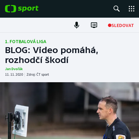
POPULÁRNÍ
SLEDOVAT
Fotbal
1. FOTBALOVÁ LIGA
BLOG: Video pomáhá,
Hokej
rozhodčí škodí
Tenis
Jan Dvořák
11. 11. 2020
|
Zdroj:
ČT sport
Atletika
Cyklistika
DALŠÍ SPORTY
Americký fotbal
NEPŘEHLÉDNĚTE