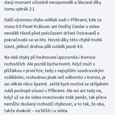
daný moment očividně nevzpomněli a Slezané díky
tomu vyhráli 2:1.
Gymnastika
Další výraznou chybu udělali sudí v Příbrami, kde za
Házená
stavu 0:0 Pavel Královec ani Ondřej Cieslar u videa
neviděli těsně před poločasem držení Ostravanů a
Jezdectví
pokračovalo se ve hře. Hosté díky této chybě mohli
slavit, jelikož druhou půli ovládli jasně 4:0.
Judo
Na obě chyby při hodnocení upozornila i Komise
Krasobruslení
rozhodčích. Ale pozdě bycha honiti. Když muži s
píšťalkou v první lize, tedy s nejvyšším soudcovským
Lezení
vzděláním, rozhodnou jinak než odborníci v komisi, je
asi někde něco špatně. Ještě bych možná se skřípěním
Lyže a snowboard
zubů pochopil situaci v Příbrami. Ale asi ani tady ne,
když už se do videa investovalo tolik peněz, tak přece
Moderní pětiboj
nemůže zkušený rozhodčí chybovat, a to tak, že oba,
takže dvakrát – na hřišti i u videa.
Motorsport