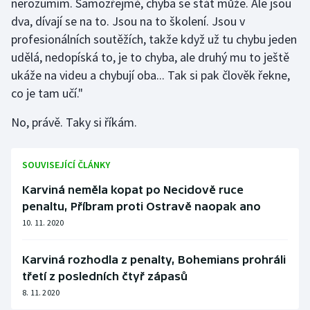
nerozumím. Samozřejmě, chyba se stát může. Ale jsou
dva, dívají se na to. Jsou na to školení. Jsou v
profesionálních soutěžích, takže když už tu chybu jeden
udělá, nedopíská to, je to chyba, ale druhý mu to ještě
ukáže na videu a chybují oba... Tak si pak člověk řekne,
co je tam učí."
No, právě. Taky si říkám.
SOUVISEJÍCÍ ČLÁNKY
Karviná neměla kopat po Necidově ruce
penaltu, Příbram proti Ostravě naopak ano
10. 11. 2020
Karviná rozhodla z penalty, Bohemians prohráli
třetí z posledních čtyř zápasů
8. 11. 2020