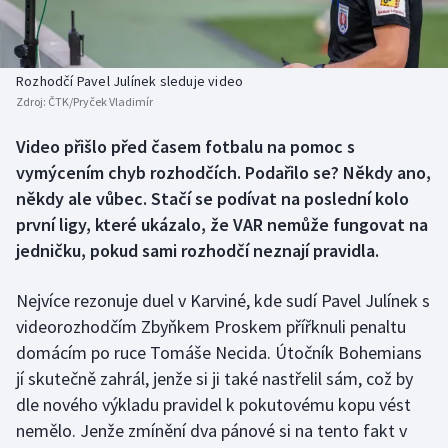
Baseball a softbal
Soutěže
Basketbal
Historické návraty
Rozhodčí Pavel Julínek sleduje video
Zdroj:
ČTK/Pryček Vladimír
Biatlon
Aplikace ČT sport
Video přišlo před časem fotbalu na pomoc s
Boby a skeleton
AZ kvíz
vymýcením chyb rozhodčích. Podařilo se? Někdy ano,
někdy ale vůbec. Stačí se podívat na poslední kolo
Box
první ligy, které ukázalo, že VAR nemůže fungovat na
jedničku, pokud sami rozhodčí neznají pravidla.
Curling
Nejvíce rezonuje duel v Karviné, kde sudí Pavel Julínek s
Dostihy
videorozhodčím Zbyňkem Proskem přířknuli penaltu
Florbal
domácím po ruce Tomáše Necida. Útočník Bohemians
jí skutečně zahrál, jenže si ji také nastřelil sám, což by
Futsal
dle nového výkladu pravidel k pokutovému kopu vést
nemělo. Jenže zmínění dva pánové si na tento fakt v
Golf