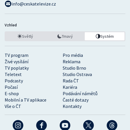
info@ceskatelevize.cz
Vzhled
Světlý
Tmavý
Systém
TV program
Pro média
Živé vysílání
Reklama
TV poplatky
Studio Brno
Teletext
Studio Ostrava
Podcasty
Rada ČT
Počasí
Kariéra
E-shop
Podávání námětů
Mobilní a TV aplikace
Časté dotazy
Vše o ČT
Kontakty