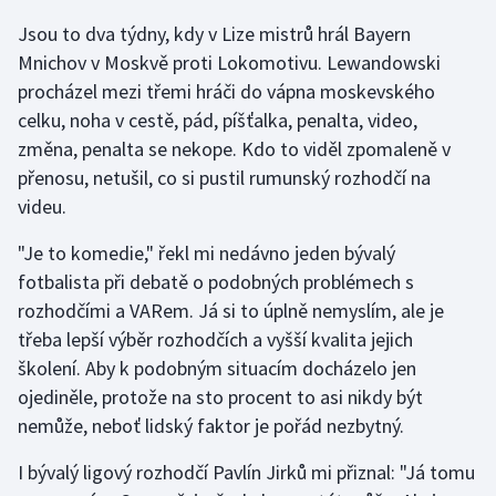
Stolní tenis
Jsou to dva týdny, kdy v Lize mistrů hrál Bayern
Mnichov v Moskvě proti Lokomotivu. Lewandowski
Triatlon
procházel mezi třemi hráči do vápna moskevského
celku, noha v cestě, pád, píšťalka, penalta, video,
Veslování
změna, penalta se nekope. Kdo to viděl zpomaleně v
Vodní slalom
přenosu, netušil, co si pustil rumunský rozhodčí na
videu.
Volejbal
"Je to komedie," řekl mi nedávno jeden bývalý
fotbalista při debatě o podobných problémech s
Ostatní
rozhodčími a VARem. Já si to úplně nemyslím, ale je
třeba lepší výběr rozhodčích a vyšší kvalita jejich
školení. Aby k podobným situacím docházelo jen
ojediněle, protože na sto procent to asi nikdy být
nemůže, neboť lidský faktor je pořád nezbytný.
I bývalý ligový rozhodčí Pavlín Jirků mi přiznal: "Já tomu