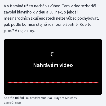
A v Karviné už to nechápu vůbec. Tam videorozhodčí
Olympijské hry
zavolal hlavního k videu a Julínek, o jehož i
mezinárodních zkušenostech nelze vůbec pochybovat,
Parasport
pak podle komise stejně rozhodne špatně. Kde to
Plavání
jsme? A nejen my.
Plážový volejbal
Ragby
Nahrávám video
Rychlobruslení
Rychlostní kanoistika
Short track
Sportovní střelba
Sestřih utkání Lokomotiv Moskva - Bayern Mnichov
Zdroj:
ČT sport