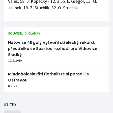
Valeš, 58. J. Kopecký - 12. a 55. L. Gregor, 13. M.
Stolní tenis
Jelínek, 19. Z. Stuchlík, 32. O. Stuchlík.
Triatlon
Veslování
SOUVISEJÍCÍ ČLÁNKY
Vodní slalom
Natov se 48 góly vytvořil střelecký rekord,
přestřelku se Spartou rozhodl pro Vítkovice
Volejbal
Sladký
10. 2. 2019
Ostatní
Mladoboleslavští florbalisté si poradili s
Ostravou
8. 2. 2019
ŠTÍTKY