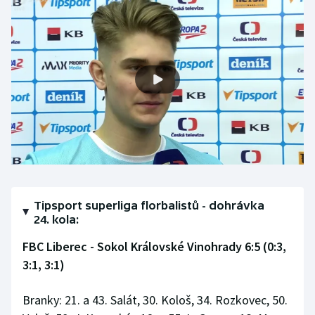
Olympijské hry
Parasport
Plavání
Plážový volejbal
Ragby
Rychlobruslení
Tipsport superliga florbalistů - dohrávka
24. kola:
Rychlostní kanoistika
FBC Liberec - Sokol Královské Vinohrady 6:5 (0:3,
Short track
3:1, 3:1)
Sportovní střelba
Branky: 21. a 43. Salát, 30. Kološ, 34. Rozkovec, 50.