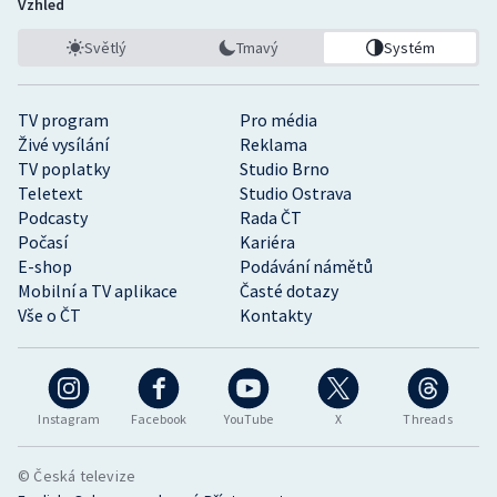
Vzhled
Světlý
Tmavý
Systém
TV program
Pro média
Živé vysílání
Reklama
TV poplatky
Studio Brno
Teletext
Studio Ostrava
Podcasty
Rada ČT
Počasí
Kariéra
E-shop
Podávání námětů
Mobilní a TV aplikace
Časté dotazy
Vše o ČT
Kontakty
Instagram
Facebook
YouTube
X
Threads
© Česká televize