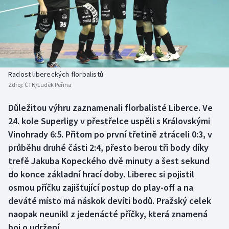
Baseball a softbal
Soutěže
Basketbal
Historické návraty
Biatlon
Aplikace ČT sport
Radost libereckých florbalistů
Boby a skeleton
AZ kvíz
Zdroj:
ČTK/Luděk Peřina
Box
Důležitou výhru zaznamenali florbalisté Liberce. Ve
24. kole Superligy v přestřelce uspěli s Královskými
Curling
Vinohrady 6:5. Přitom po první třetině ztráceli 0:3, v
průběhu druhé části 2:4, přesto berou tři body díky
Dostihy
trefě Jakuba Kopeckého dvě minuty a šest sekund
do konce základní hrací doby. Liberec si pojistil
Florbal
osmou příčku zajišťující postup do play-off a na
deváté místo má náskok devíti bodů. Pražský celek
Futsal
naopak neunikl z jedenácté příčky, která znamená
boj o udržení.
Golf