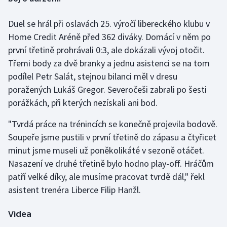
Duel se hrál při oslavách 25. výročí libereckého klubu v
Gymnastika
Home Credit Aréně před 362 diváky. Domácí v něm po
Házená
první třetině prohrávali 0:3, ale dokázali vývoj otočit.
Třemi body za dvě branky a jednu asistenci se na tom
Jezdectví
podílel Petr Salát, stejnou bilanci měl v dresu
poražených Lukáš Gregor. Severočeši zabrali po šesti
Judo
porážkách, při kterých nezískali ani bod.
Krasobruslení
"Tvrdá práce na trénincích se konečně projevila bodově.
Soupeře jsme pustili v první třetině do zápasu a čtyřicet
Lezení
minut jsme museli už poněkolikáté v sezoně otáčet.
Nasazení ve druhé třetině bylo hodno play-off. Hráčům
Lyže a snowboard
patří velké díky, ale musíme pracovat tvrdě dál," řekl
asistent trenéra Liberce Filip Hanžl.
Moderní pětiboj
Videa
Motorsport