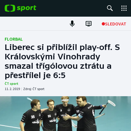
POPULÁRNÍ
SLEDOVAT
Fotbal
FLORBAL
Liberec si přiblížil play-off. S
Hokej
Královskými Vinohrady
smazal třígólovou ztrátu a
Tenis
přestřílel je 6:5
Atletika
ČT sport
11. 2. 2019
|
Zdroj:
ČT sport
Cyklistika
DALŠÍ SPORTY
Americký fotbal
NEPŘEHLÉDNĚTE