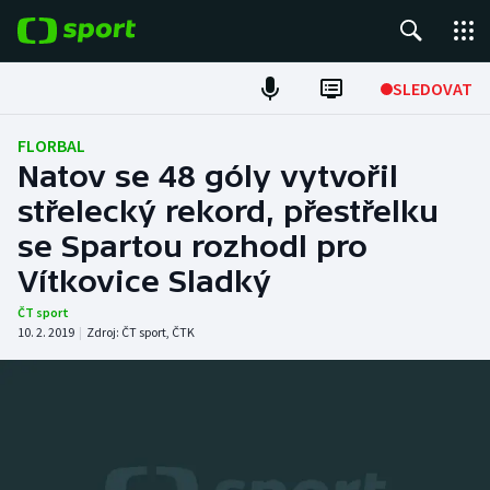
POPULÁRNÍ
SLEDOVAT
Fotbal
FLORBAL
Natov se 48 góly vytvořil
Hokej
střelecký rekord, přestřelku
se Spartou rozhodl pro
Tenis
Vítkovice Sladký
Atletika
ČT sport
10. 2. 2019
|
Zdroj:
ČT sport
,
ČTK
Cyklistika
DALŠÍ SPORTY
Americký fotbal
NEPŘEHLÉDNĚTE