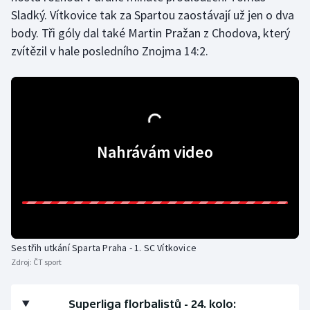
Sladký. Vítkovice tak za Spartou zaostávají už jen o dva
Olympijské hry
body. Tři góly dal také Martin Pražan z Chodova, který
zvítězil v hale posledního Znojma 14:2.
Parasport
Plavání
Plážový volejbal
Nahrávám video
Ragby
Rychlobruslení
Rychlostní kanoistika
Sestřih utkání Sparta Praha - 1. SC Vítkovice
Short track
Zdroj:
ČT sport
Sportovní střelba
Superliga florbalistů - 24. kolo: