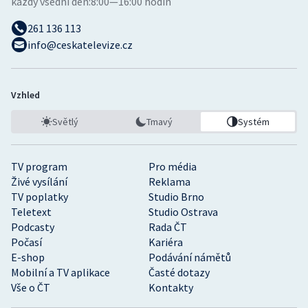
každý všední den:
8:00—16:00 hodin
261 136 113
info@ceskatelevize.cz
Vzhled
Světlý
Tmavý
Systém
TV program
Pro média
Živé vysílání
Reklama
TV poplatky
Studio Brno
Teletext
Studio Ostrava
Podcasty
Rada ČT
Počasí
Kariéra
E-shop
Podávání námětů
Mobilní a TV aplikace
Časté dotazy
Vše o ČT
Kontakty