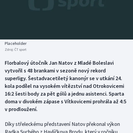
Baseball a softbal
Soutěže
Basketbal
Historické návraty
Biatlon
Aplikace ČT sport
Placeholder
Boby a skeleton
AZ kvíz
Zdroj:
ČT sport
Box
Florbalový útočník Jan Natov z Mladé Boleslavi
vytvořil s 48 brankami v sezoně nový rekord
Curling
superligy. Šestadvacetiletý kanonýr se v utkání 24.
kola podílel na vysokém vítězství nad Otrokovicemi
Dostihy
16:2 šesti body za pět gólů a jednu asistenci. Sparta
doma v divokém zápase s Vítkovicemi prohrála až 4:5
Florbal
v prodloužení.
Futsal
Díky střeleckému představení Natov překonal výkon
Radka Suchého z Havlíčkova Brodu, který v ročníku
Golf