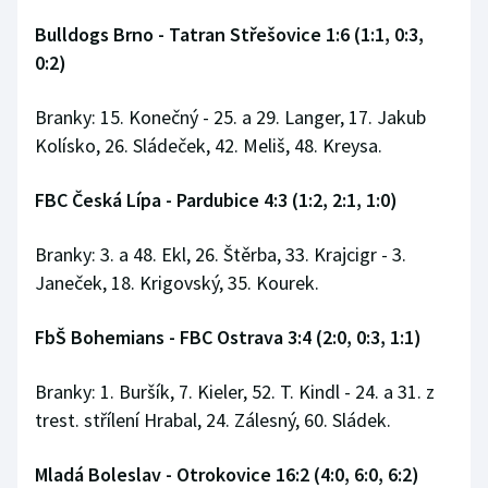
Stolní tenis
Bulldogs Brno - Tatran Střešovice 1:6 (1:1, 0:3,
0:2)
Triatlon
Branky: 15. Konečný - 25. a 29. Langer, 17. Jakub
Veslování
Kolísko, 26. Sládeček, 42. Meliš, 48. Kreysa.
Vodní slalom
FBC Česká Lípa - Pardubice 4:3 (1:2, 2:1, 1:0)
Volejbal
Branky: 3. a 48. Ekl, 26. Štěrba, 33. Krajcigr - 3.
Ostatní
Janeček, 18. Krigovský, 35. Kourek.
FbŠ Bohemians - FBC Ostrava 3:4 (2:0, 0:3, 1:1)
Branky: 1. Buršík, 7. Kieler, 52. T. Kindl - 24. a 31. z
trest. střílení Hrabal, 24. Zálesný, 60. Sládek.
Mladá Boleslav - Otrokovice 16:2 (4:0, 6:0, 6:2)