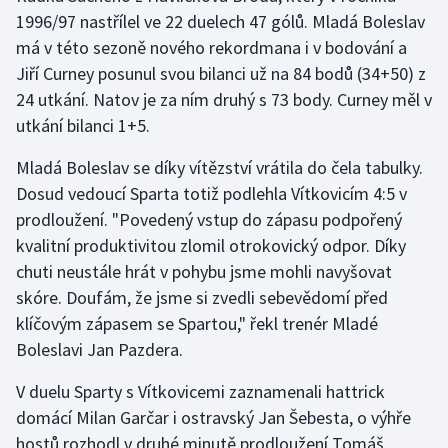
1996/97 nastřílel ve 22 duelech 47 gólů. Mladá Boleslav
má v této sezoně nového rekordmana i v bodování a
Gymnastika
Jiří Curney posunul svou bilanci už na 84 bodů (34+50) z
Házená
24 utkání. Natov je za ním druhý s 73 body. Curney měl v
utkání bilanci 1+5.
Jezdectví
Mladá Boleslav se díky vítězství vrátila do čela tabulky.
Judo
Dosud vedoucí Sparta totiž podlehla Vítkovicím 4:5 v
prodloužení. "Povedený vstup do zápasu podpořený
Krasobruslení
kvalitní produktivitou zlomil otrokovický odpor. Díky
chuti neustále hrát v pohybu jsme mohli navyšovat
Lezení
skóre. Doufám, že jsme si zvedli sebevědomí před
klíčovým zápasem se Spartou," řekl trenér Mladé
Lyže a snowboard
Boleslavi Jan Pazdera.
Moderní pětiboj
V duelu Sparty s Vítkovicemi zaznamenali hattrick
domácí Milan Garčar i ostravský Jan Šebesta, o výhře
Motorsport
hostů rozhodl v druhé minutě prodloužení Tomáš